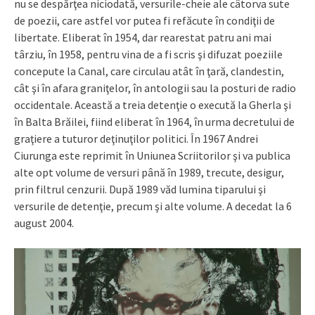
nu se despărţea niciodată, versurile-cheie ale câtorva sute
de poezii, care astfel vor putea fi refăcute în condiţii de
libertate. Eliberat în 1954, dar rearestat patru ani mai
târziu, în 1958, pentru vina de a fi scris şi difuzat poeziile
concepute la Canal, care circulau atât în ţară, clandestin,
cât şi în afara graniţelor, în antologii sau la posturi de radio
occidentale. Această a treia detenţie o execută la Gherla şi
în Balta Brăilei, fiind eliberat în 1964, în urma decretului de
graţiere a tuturor deţinuţilor politici. În 1967 Andrei
Ciurunga este reprimit în Uniunea Scriitorilor şi va publica
alte opt volume de versuri până în 1989, trecute, desigur,
prin filtrul cenzurii. După 1989 văd lumina tiparului şi
versurile de detenţie, precum şi alte volume. A decedat la 6
august 2004.