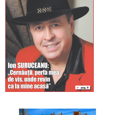
Буковина