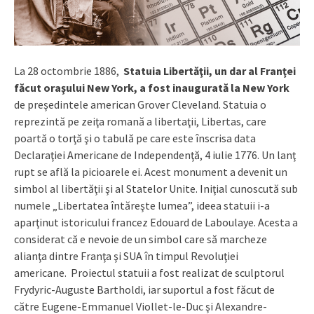
La 28 octombrie 1886,
Statuia Libertăţii, un dar al Franţei
făcut oraşului New York, a fost inaugurată la New York
de preşedintele american Grover Cleveland. Statuia o
reprezintă pe zeiţa romană a libertaţii, Libertas, care
poartă o torţă şi o tabulă pe care este înscrisa data
Declaraţiei Americane de Independenţă, 4 iulie 1776. Un lanţ
rupt se află la picioarele ei. Acest monument a devenit un
simbol al libertăţii şi al Statelor Unite. Iniţial cunoscută sub
numele „Libertatea întăreşte lumea”, ideea statuii i-a
aparţinut istoricului francez Edouard de Laboulaye. Acesta a
considerat că e nevoie de un simbol care să marcheze
alianţa dintre Franţa şi SUA în timpul Revoluţiei
americane. Proiectul statuii a fost realizat de sculptorul
Frydyric-Auguste Bartholdi, iar suportul a fost făcut de
către Eugene-Emmanuel Viollet-le-Duc şi Alexandre-