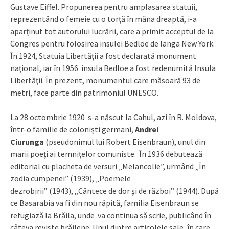
Gustave Eiffel. Propunerea pentru amplasarea statuii,
reprezentând o femeie cu o torţă în mâna dreaptă, i-a
aparţinut tot autorului lucrării, care a primit acceptul de la
Congres pentru folosirea insulei Bedloe de langa New York.
În 1924, Statuia Libertăţii a fost declarată monument
naţional, iar în 1956 insula Bedloe a fost redenumită Insula
Libertăţii. În prezent, monumentul care măsoară 93 de
metri, face parte din patrimoniul UNESCO.
La 28 octombrie 1920 s-a născut la Cahul, azi în R. Moldova,
într-o familie de colonişti germani,
Andrei
Ciurunga
(pseudonimul lui Robert Eisenbraun), unul din
marii poeţi ai temniţelor comuniste. În 1936 debutează
editorial cu placheta de versuri „Melancolie”, urmând „În
zodia cumpenei” (1939), „Poemele
dezrobirii” (1943), „Cântece de dor şi de război” (1944). După
ce Basarabia va fi din nou răpită, familia Eisenbraun se
refugiază la Brăila, unde va continua să scrie, publicând în
câteva reviste brăilene. Unul dintre articolele sale, în care