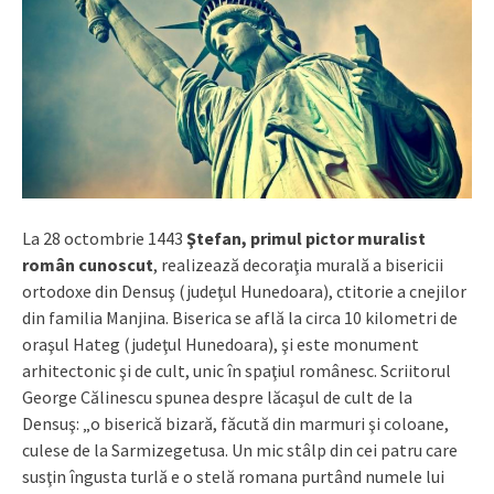
La 28 octombrie 1443
Ştefan, primul pictor muralist
român cunoscut
, realizează decoraţia murală a bisericii
ortodoxe din Densuş (judeţul Hunedoara), ctitorie a cnejilor
din familia Manjina. Biserica se află la circa 10 kilometri de
oraşul Hateg (judeţul Hunedoara), şi este monument
arhitectonic şi de cult, unic în spaţiul românesc. Scriitorul
George Călinescu spunea despre lăcaşul de cult de la
Densuş: „o biserică bizară, făcută din marmuri şi coloane,
culese de la Sarmizegetusa. Un mic stâlp din cei patru care
susţin îngusta turlă e o stelă romana purtând numele lui