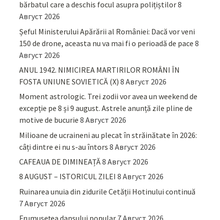
bărbatul care a deschis focul asupra polițiștilor
8
Август 2026
Șeful Ministerului Apărării al României: Dacă vor veni
150 de drone, aceasta nu va mai fi o perioadă de pace
8
Август 2026
ANUL 1942. NIMICIREA MARTIRILOR ROMÂNI ÎN
FOSTA UNIUNE SOVIETICĂ (X)
8 Август 2026
Moment astrologic. Trei zodii vor avea un weekend de
excepție pe 8 și 9 august. Astrele anunță zile pline de
motive de bucurie
8 Август 2026
Milioane de ucraineni au plecat în străinătate în 2026:
câți dintre ei nu s-au întors
8 Август 2026
CAFEAUA DE DIMINEAȚĂ
8 Август 2026
8 AUGUST – ISTORICUL ZILEI
8 Август 2026
Ruinarea unuia din zidurile Cetății Hotinului continuă
7 Август 2026
Frumusețea dansului popular
7 Август 2026