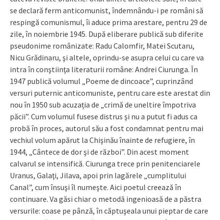
se declară ferm anticomunist, îndemnându-i pe români să
respingă comunismul, îi aduce prima arestare, pentru 29 de
zile, în noiembrie 1945. După eliberare publică sub diferite
pseudonime românizate: Radu Calomfir, Matei Scutaru,
Nicu Grădinaru, şi altele, oprindu-se asupra celui cu care va
intra în conştiinţa literaturii române: Andrei Ciurunga. În
1947 publică volumul „Poeme de dincoace”, cuprinzând
versuri puternic anticomuniste, pentru care este arestat din
nou în 1950 sub acuzația de „crimă de uneltire împotriva
păcii”. Cum volumul fusese distrus şi nu a putut fi adus ca
probă în proces, autorul său a fost condamnat pentru mai
vechiul volum apărut la Chişinău înainte de refugiere, în
1944, „Cântece de dor şi de război”. Din acest moment
calvarul se intensifică. Ciurunga trece prin penitenciarele
Uranus, Galaţi, Jilava, apoi prin lagărele „cumplitului
Canal”, cum însuşi îl numeşte. Aici poetul creează în
continuare. Va găsi chiar o metodă ingenioasă de a păstra
versurile: coase pe pânză, în căptuşeala unui pieptar de care