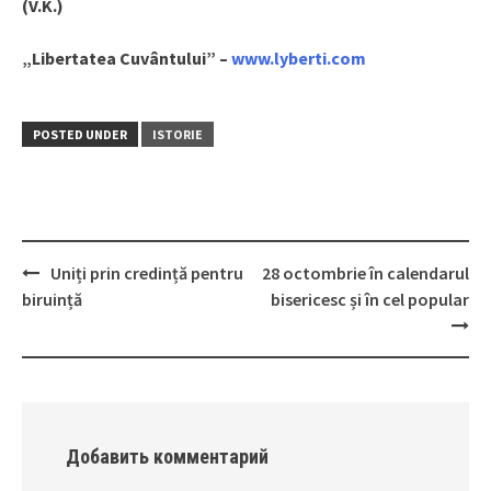
(V.K.)
„Libertatea Cuvântului” –
www.lyberti.com
POSTED UNDER
ISTORIE
Uniți prin credință pentru
28 octombrie în calendarul
Post
biruință
bisericesc și în cel popular
navigation
Добавить комментарий