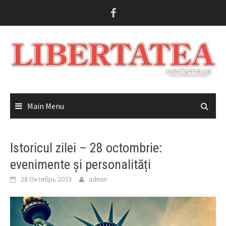
Skip
to
content
Main Menu
Istoricul zilei – 28 octombrie:
evenimente și personalități
28 Октябрь 2023
admin