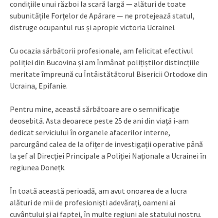
condițiile unui război la scară largă — alături de toate
subunitățile Forțelor de Apărare — ne protejează statul,
distruge ocupantul rus și apropie victoria Ucrainei.
Cu ocazia sărbătorii profesionale, am felicitat efectivul
poliției din Bucovina și am înmânat polițiștilor distincțiile
meritate împreună cu Întâistătătorul Bisericii Ortodoxe din
Ucraina, Epifanie.
Pentru mine, această sărbătoare are o semnificație
deosebită. Asta deoarece peste 25 de ani din viață i-am
dedicat serviciului în organele afacerilor interne,
parcurgând calea de la ofițer de investigații operative până
la șef al Direcției Principale a Poliției Naționale a Ucrainei în
regiunea Donețk.
În toată această perioadă, am avut onoarea de a lucra
alături de mii de profesioniști adevărați, oameni ai
cuvântului și ai faptei, în multe regiuni ale statului nostru.