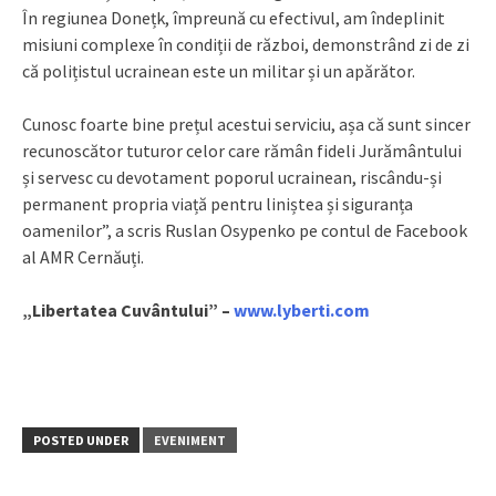
În regiunea Donețk, împreună cu efectivul, am îndeplinit
misiuni complexe în condiții de război, demonstrând zi de zi
că polițistul ucrainean este un militar și un apărător.
Cunosc foarte bine prețul acestui serviciu, așa că sunt sincer
recunoscător tuturor celor care rămân fideli Jurământului
și servesc cu devotament poporul ucrainean, riscându-și
permanent propria viață pentru liniștea și siguranța
oamenilor”, a scris Ruslan Osypenko pe contul de Facebook
al AMR Cernăuți.
„Libertatea Cuvântului” –
www.lyberti.com
POSTED UNDER
EVENIMENT