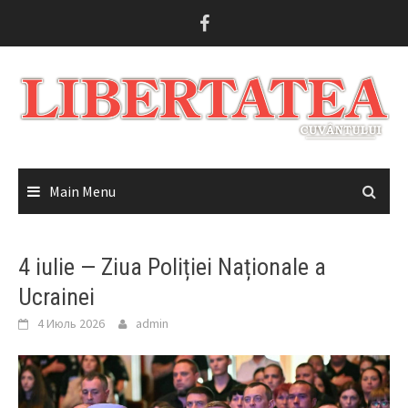
Skip
to
content
Main Menu
4 iulie — Ziua Poliției Naționale a
Ucrainei
4 Июль 2026
admin