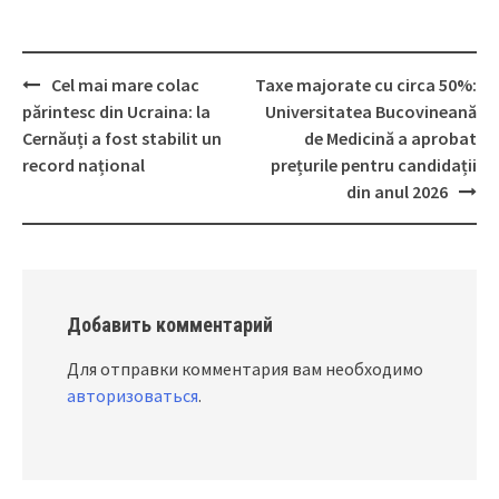
Cel mai mare colac
Taxe majorate cu circa 50%:
Post
părintesc din Ucraina: la
Universitatea Bucovineană
navigation
Cernăuți a fost stabilit un
de Medicină a aprobat
record național
prețurile pentru candidații
din anul 2026
Добавить комментарий
Для отправки комментария вам необходимо
авторизоваться
.