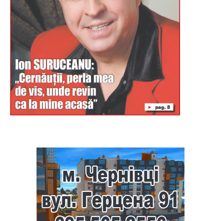
Буковина