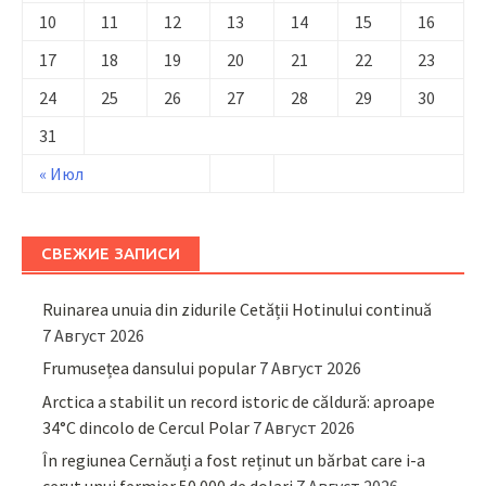
10
11
12
13
14
15
16
17
18
19
20
21
22
23
24
25
26
27
28
29
30
31
« Июл
СВЕЖИЕ ЗАПИСИ
Ruinarea unuia din zidurile Cetății Hotinului continuă
7 Август 2026
Frumusețea dansului popular
7 Август 2026
Arctica a stabilit un record istoric de căldură: aproape
34°C dincolo de Cercul Polar
7 Август 2026
În regiunea Cernăuți a fost reținut un bărbat care i-a