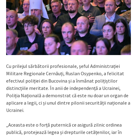
Cu prilejul sărbătorii profesionale, șeful Administrației
Militare Regionale Cernăuți, Ruslan Osypenko, a felicitat
efectivul poliției din Bucovina și a înmânat polițiștilor
distincțiile meritate. În anii de independență a Ucrainei,
Poliția Națională a demonstrat că este nu doar un organ de
aplicare a legii, ci și unul dintre pilonii securității naționale a
Ucrainei.
„Aceasta este o forță puternică ce asigură zilnic ordinea
publică, protejează legea și drepturile cetățenilor, iar în