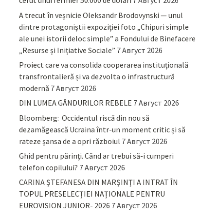
cerut unui fermier 50.000 de dolari
7 Август 2026
A trecut în veșnicie Oleksandr Brodovynski — unul
dintre protagoniștii expoziției foto „Chipuri simple
ale unei istorii deloc simple” a Fondului de Binefacere
„Resurse și Inițiative Sociale”
7 Август 2026
Proiect care va consolida cooperarea instituțională
transfrontalieră și va dezvolta o infrastructură
modernă
7 Август 2026
DIN LUMEA GÂNDURILOR REBELE
7 Август 2026
Bloomberg: Occidentul riscă din nou să
dezamăgească Ucraina într-un moment critic și să
rateze șansa de a opri războiul
7 Август 2026
Ghid pentru părinţi. Când ar trebui să-i cumperi
telefon copilului?
7 Август 2026
CARINA ȘTEFANESA DIN MARȘINȚI A INTRAT ÎN
TOPUL PRESELECȚIEI NAȚIONALE PENTRU
EUROVISION JUNIOR- 2026
7 Август 2026