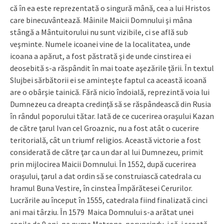
că în ea este reprezentată o singură mână, cea a lui Hristos
care binecuvântează. Mâinile Maicii Domnului şi mâna
stângă a Mântuitorului nu sunt vizibile, ci se află sub
veşminte. Numele icoanei vine de la localitatea, unde
icoana a apărut, a fost păstrată şi de unde cinstirea ei
deosebită s-a răspândit în mai toate aşezările ţării. În textul
Slujbei sărbătorii ei se aminteşte faptul ca această icoană
are o obârşie tainică. Fără nicio îndoială, reprezintă voia lui
Dumnezeu ca dreapta credinţă să se răspândească din Rusia
în rândul poporului tătar. Iată de ce cucerirea oraşului Kazan
de către ţarul Ivan cel Groaznic, nu a fost atât o cucerire
teritorială, cât un triumf religios. Această victorie a fost
considerată de către ţar ca un dar al lui Dumnezeu, primit
prin mijlocirea Maicii Domnului. În 1552, după cucerirea
oraşului, ţarul a dat ordin să se construiască catedrala cu
hramul Buna Vestire, în cinstea Împărătesei Cerurilor.
Lucrările au început în 1555, catedrala fiind finalizată cinci
ani mai târziu. În 1579 Maica Domnului s-a arătat unei