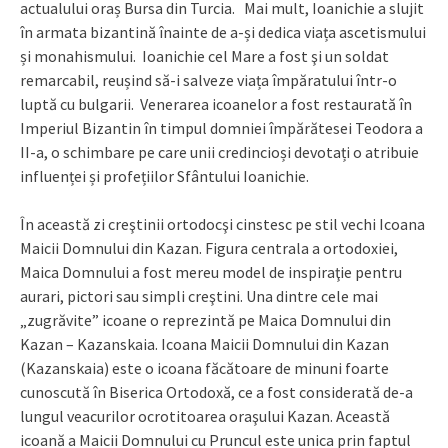
actualului oraș Bursa din Turcia. Mai mult, Ioanichie a slujit
în armata bizantină înainte de a-și dedica viața ascetismului
și monahismului. Ioanichie cel Mare a fost şi un soldat
remarcabil, reușind să-i salveze viața împăratului într-o
luptă cu bulgarii. Venerarea icoanelor a fost restaurată în
Imperiul Bizantin în timpul domniei împărătesei Teodora a
II-a, o schimbare pe care unii credincioși devotați o atribuie
influenței și profețiilor Sfântului Ioanichie.
În această zi creştinii ortodocşi cinstesc pe stil vechi Icoana
Maicii Domnului din Kazan. Figura centrala a ortodoxiei,
Maica Domnului a fost mereu model de inspiraţie pentru
aurari, pictori sau simpli creştini. Una dintre cele mai
„zugrăvite” icoane o reprezintă pe Maica Domnului din
Kazan – Kazanskaia. Icoana Maicii Domnului din Kazan
(Kazanskaia) este o icoana făcătoare de minuni foarte
cunoscută în Biserica Ortodoxă, ce a fost considerată de-a
lungul veacurilor ocrotitoarea oraşului Kazan. Această
icoană a Maicii Domnului cu Pruncul este unica prin faptul