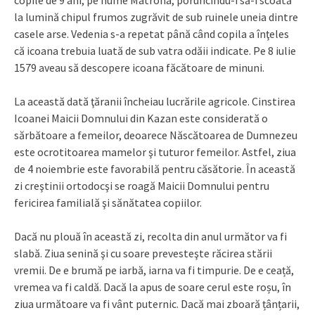
copile de 9 ani, pe nume Matrona, poruncindu-i să-i scoată
la lumină chipul frumos zugrăvit de sub ruinele uneia dintre
casele arse. Vedenia s-a repetat până când copila a înţeles
că icoana trebuia luată de sub vatra odăii indicate. Pe 8 iulie
1579 aveau să descopere icoana făcătoare de minuni.
La această dată ţăranii încheiau lucrările agricole. Cinstirea
Icoanei Maicii Domnului din Kazan este considerată o
sărbătoare a femeilor, deoarece Născătoarea de Dumnezeu
este ocrotitoarea mamelor şi tuturor femeilor. Astfel, ziua
de 4 noiembrie este favorabilă pentru căsătorie. În această
zi creştinii ortodocşi se roagă Maicii Domnului pentru
fericirea familială şi sănătatea copiilor.
Dacă nu plouă în această zi, recolta din anul următor va fi
slabă. Ziua senină şi cu soare prevesteşte răcirea stării
vremii. De e brumă pe iarbă, iarna va fi timpurie. De e ceață,
vremea va fi caldă. Dacă la apus de soare cerul este roșu, în
ziua următoare va fi vânt puternic. Dacă mai zboară țânțarii,