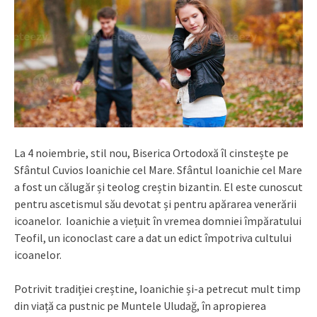
La 4 noiembrie, stil nou, Biserica Ortodoxă îl cinstește pe
Sfântul Cuvios Ioanichie cel Mare. Sfântul Ioanichie cel Mare
a fost un călugăr și teolog creștin bizantin. El este cunoscut
pentru ascetismul său devotat și pentru apărarea venerării
icoanelor. Ioanichie a viețuit în vremea domniei împăratului
Teofil, un iconoclast care a dat un edict împotriva cultului
icoanelor.
Potrivit tradiției creștine, Ioanichie și-a petrecut mult timp
din viață ca pustnic pe Muntele Uludağ, în apropierea