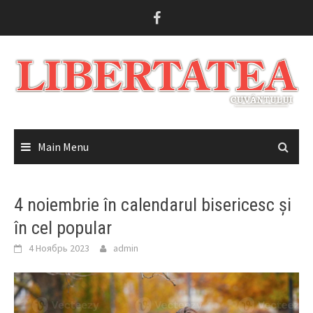
Skip
to
content
Main Menu
4 noiembrie în calendarul bisericesc și
în cel popular
4 Ноябрь 2023
admin