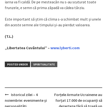
iarna va fi caldă. De pe mesteacăn nu s-au scuturat toate
frunzele, e semn că prima zăpadă va cădea târziu.
Este important să știm că clima s-a schimbat mult și unele
din aceste semne ale timpului și-au pierdut valoarea.
(T.L.)
„Libertatea Cuvântului” –
www.lyberti.com
POSTED UNDER
SPIRITUALITATE
Istoricul zilei – 4
Forțele Armate Ucrainene au
Post
noiembrie: evenimente și
forțat 17.000 de ocupanți să
navigation
personalități
dezerteze fără să tragă un