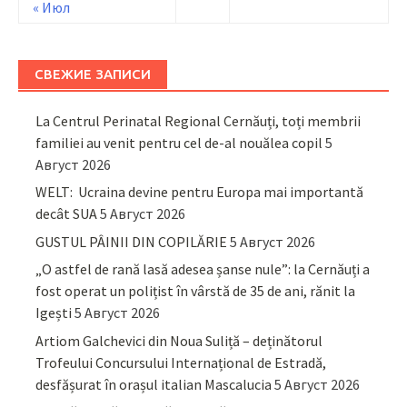
« Июл
СВЕЖИЕ ЗАПИСИ
La Centrul Perinatal Regional Cernăuți, toți membrii
familiei au venit pentru cel de-al nouălea copil
5
Август 2026
WELT: Ucraina devine pentru Europa mai importantă
decât SUA
5 Август 2026
GUSTUL PÂINII DIN COPILĂRIE
5 Август 2026
„O astfel de rană lasă adesea șanse nule”: la Cernăuți a
fost operat un polițist în vârstă de 35 de ani, rănit la
Igești
5 Август 2026
Artiom Galchevici din Noua Suliță – deținătorul
Trofeului Concursului Internațional de Estradă,
desfășurat în orașul italian Mascalucia
5 Август 2026