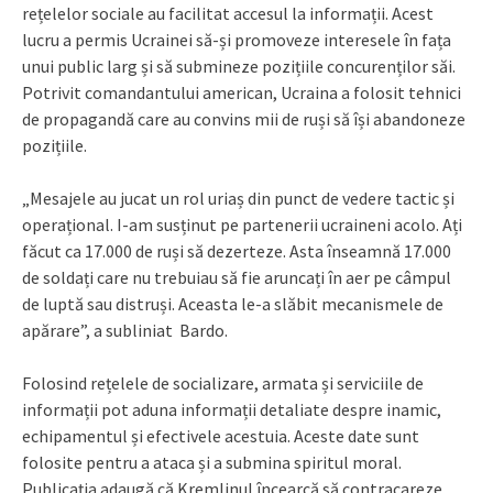
rețelelor sociale au facilitat accesul la informații. Acest
lucru a permis Ucrainei să-și promoveze interesele în fața
unui public larg și să submineze pozițiile concurenților săi.
Potrivit comandantului american, Ucraina a folosit tehnici
de propagandă care au convins mii de ruși să își abandoneze
pozițiile.
„Mesajele au jucat un rol uriaș din punct de vedere tactic și
operațional. I-am susținut pe partenerii ucraineni acolo. Ați
făcut ca 17.000 de ruși să dezerteze. Asta înseamnă 17.000
de soldați care nu trebuiau să fie aruncați în aer pe câmpul
de luptă sau distruși. Aceasta le-a slăbit mecanismele de
apărare”, a subliniat Bardo.
Folosind rețelele de socializare, armata și serviciile de
informații pot aduna informații detaliate despre inamic,
echipamentul și efectivele acestuia. Aceste date sunt
folosite pentru a ataca și a submina spiritul moral.
Publicația adaugă că Kremlinul încearcă să contracareze