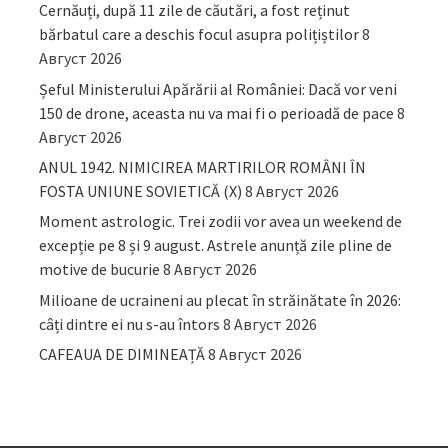
Cernăuți, după 11 zile de căutări, a fost reținut
bărbatul care a deschis focul asupra polițiștilor
8
Август 2026
Șeful Ministerului Apărării al României: Dacă vor veni
150 de drone, aceasta nu va mai fi o perioadă de pace
8
Август 2026
ANUL 1942. NIMICIREA MARTIRILOR ROMÂNI ÎN
FOSTA UNIUNE SOVIETICĂ (X)
8 Август 2026
Moment astrologic. Trei zodii vor avea un weekend de
excepție pe 8 și 9 august. Astrele anunță zile pline de
motive de bucurie
8 Август 2026
Milioane de ucraineni au plecat în străinătate în 2026:
câți dintre ei nu s-au întors
8 Август 2026
CAFEAUA DE DIMINEAȚĂ
8 Август 2026