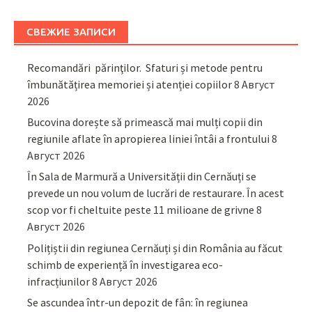
СВЕЖИЕ ЗАПИСИ
Recomandări părinţilor. Sfaturi și metode pentru
îmbunătățirea memoriei și atenției copiilor
8 Август
2026
Bucovina dorește să primească mai mulți copii din
regiunile aflate în apropierea liniei întâi a frontului
8
Август 2026
În Sala de Marmură a Universității din Cernăuți se
prevede un nou volum de lucrări de restaurare. În acest
scop vor fi cheltuite peste 11 milioane de grivne
8
Август 2026
Polițiștii din regiunea Cernăuți și din România au făcut
schimb de experiență în investigarea eco-
infracțiunilor
8 Август 2026
Se ascundea într-un depozit de fân: în regiunea