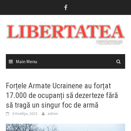
Skip
to
content
Main Menu
Forțele Armate Ucrainene au forțat
17.000 de ocupanți să dezerteze fără
să tragă un singur foc de armă
4 Ноябрь 2023
admin