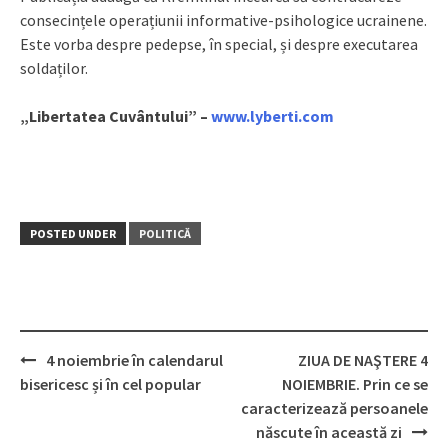
consecințele operațiunii informative-psihologice ucrainene.
Este vorba despre pedepse, în special, și despre executarea
soldaților.
„Libertatea Cuvântului” –
www.lyberti.com
POSTED UNDER
POLITICĂ
4 noiembrie în calendarul
ZIUA DE NAŞTERE 4
Post
bisericesc și în cel popular
NOIEMBRIE. Prin ce se
navigation
caracterizează persoanele
născute în această zi