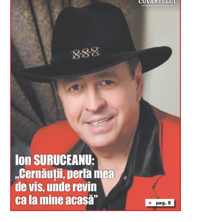
Буковина