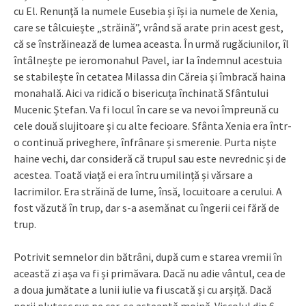
cu El. Renunţă la numele Eusebia și își ia numele de Xenia,
care se tâlcuiește „străină”, vrând să arate prin acest gest,
că se înstrăinează de lumea aceasta. În urmă rugăciunilor, îl
întâlnește pe ieromonahul Pavel, iar la îndemnul acestuia
se stabilește în cetatea Milassa din Căreia și îmbracă haina
monahală. Aici va ridică o bisericuța închinată Sfântului
Mucenic Ștefan. Va fi locul în care se va nevoi împreună cu
cele două slujitoare și cu alte fecioare. Sfânta Xenia era într-
o continuă priveghere, înfrânare și smerenie. Purta niște
haine vechi, dar consideră că trupul sau este nevrednic și de
acestea. Toată viață ei era întru umilință și vărsare a
lacrimilor. Era străină de lume, însă, locuitoare a cerului. A
fost văzută în trup, dar s-a asemănat cu îngerii cei fără de
trup.
Potrivit semnelor din bătrâni, după cum e starea vremii în
această zi așa va fi și primăvara. Dacă nu adie vântul, cea de
a doua jumătate a lunii iulie va fi uscată și cu arșiță. Dacă