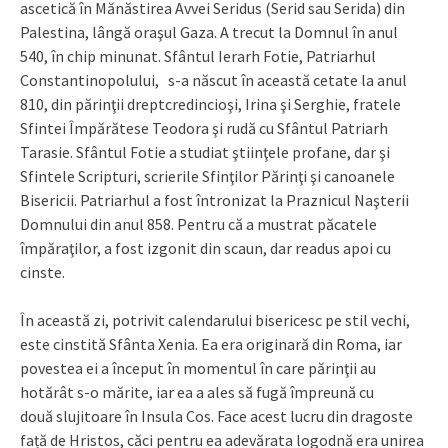
ascetică în Mănăstirea Avvei Seridus (Serid sau Serida) din
Palestina, lângă oraşul Gaza. A trecut la Domnul în anul
540, în chip minunat. Sfântul Ierarh Fotie, Patriarhul
Constantinopolului, s-a născut în această cetate la anul
810, din părinţii dreptcredincioşi, Irina şi Serghie, fratele
Sfintei Împărătese Teodora şi rudă cu Sfântul Patriarh
Tarasie. Sfântul Fotie a studiat ştiinţele profane, dar şi
Sfintele Scripturi, scrierile Sfinţilor Părinţi şi canoanele
Bisericii. Patriarhul a fost întronizat la Praznicul Naşterii
Domnului din anul 858. Pentru că a mustrat păcatele
împăraţilor, a fost izgonit din scaun, dar readus apoi cu
cinste.
În această zi, potrivit calendarului bisericesc pe stil vechi,
este cinstită Sfânta Xenia. Ea era originară din Roma, iar
povestea ei a început în momentul în care părinţii au
hotărât s-o mărite, iar ea a ales să fugă împreună cu
două slujitoare în Insula Cos. Face acest lucru din dragoste
față de Hristos, căci pentru ea adevărata logodnă era unirea