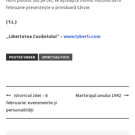
norii plutesc sus pe cer, se așteaptă moină. Viscolul din 6
februarie prevestește o primăvară târzie.
(T.L.)
„Libertatea Cuvântului” –
www.lyberti.com
POSTED UNDER
SPIRITUALITATE
Istoricul zilei – 6
Martirajul anului 1942
Post
februarie: evenimente și
navigation
personalități