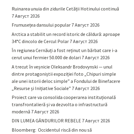
Ruinarea unuia din zidurile Cetății Hotinului continuă
7 Август 2026
Frumusețea dansului popular
7 Август 2026
Arctica a stabilit un record istoric de căldură: aproape
34°C dincolo de Cercul Polar
7 Август 2026
În regiunea Cernăuți a fost reținut un bărbat care i-a
cerut unui fermier 50.000 de dolari
7 Август 2026
A trecut în veșnicie Oleksandr Brodovynski — unul
dintre protagoniștii expoziției foto „Chipuri simple
ale unei istorii deloc simple” a Fondului de Binefacere
„Resurse și Inițiative Sociale”
7 Август 2026
Proiect care va consolida cooperarea instituțională
transfrontalieră și va dezvolta o infrastructură
modernă
7 Август 2026
DIN LUMEA GÂNDURILOR REBELE
7 Август 2026
Bloomberg: Occidentul riscă din nou să