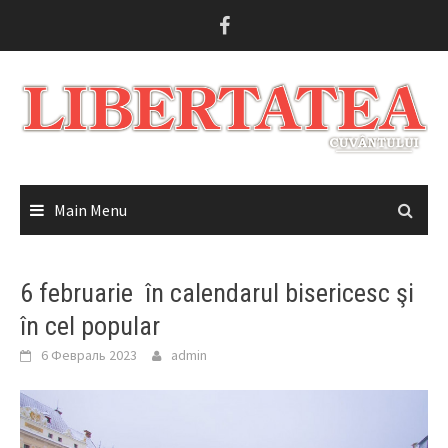
Skip
to
content
Main Menu
6 februarie în calendarul bisericesc şi
în cel popular
6 Февраль 2023
admin