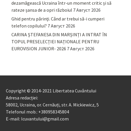
dezamăgească Ucraina într-un moment critic și să
rateze șansa de a opri războiul
7 Август 2026
Ghid pentru părinţi. Când ar trebui să-i cumperi
telefon copilului?
7 Август 2026
CARINA ȘTEFANESA DIN MARȘINȚI A INTRAT ÎN
TOPUL PRESELECȚIEI NAȚIONALE PENTRU
EUROVISION JUNIOR- 2026
7 Август 2026
Copyright © 2014-2021 Libertatea Cuvântului
Adresa redacției:
58002, Ucraina, or. Cernăuți, str. A. Mickiewicz, 5
Telefonul mob.: +380958345804
E-mail: lcuvantului@gmail.com