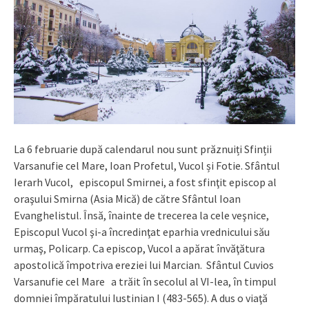
La 6 februarie după calendarul nou sunt prăznuiți Sfinții
Varsanufie cel Mare, Ioan Profetul, Vucol și Fotie. Sfântul
Ierarh Vucol, episcopul Smirnei, a fost sfinţit episcop al
oraşului Smirna (Asia Mică) de către Sfântul Ioan
Evanghelistul. Însă, înainte de trecerea la cele veşnice,
Episcopul Vucol şi-a încredinţat eparhia vrednicului său
urmaş, Policarp. Ca episcop, Vucol a apărat învăţătura
apostolică împotriva ereziei lui Marcian. Sfântul Cuvios
Varsanufie cel Mare a trăit în secolul al VI-lea, în timpul
domniei împăratului Iustinian I (483-565). A dus o viaţă