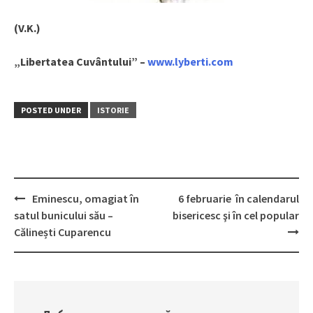
(V.K.)
„Libertatea Cuvântului” –
www.lyberti.com
POSTED UNDER
ISTORIE
Eminescu, omagiat în
6 februarie în calendarul
Post
satul bunicului său –
bisericesc şi în cel popular
navigation
Călinești Cuparencu