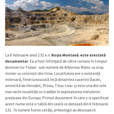
La 6 februarie anul 131 e.n.
Roșia Montană este atestată
documentar
. Ea a fost înființată de către romani în timpul
domniei lui Traian sub numele de Alburnus Maior ca oraș
minier cu coloniști din Iliria. Localitatea are o existență
milenară, fiind cunoscută încă dinaintea cuceririi Daciei,
amintită de Herodot, Pliniu, Titus Liviu și este una din cele
mai vechi localități cu tradiție în exploatarea metalelor
prețioase din Europa. Primul document în care s-a specificat
acest nume este o tablă din ceară ce datează din 6 februarie
131. În ruinele fostei cetăți, arheologii au descoperit