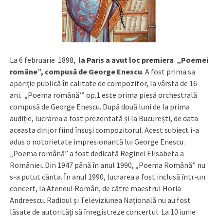
La 6 februarie 1898,
la Paris a avut loc premiera „Poemei
române”, compusă de George Enescu
. A fost prima sa
apariţie publică în calitate de compozitor, la vârsta de 16
ani. „Poema română’” op.1 este prima piesă orchestrală
compusă de George Enescu. După două luni de la prima
audiție, lucrarea a fost prezentată și la București, de data
aceasta dirijor fiind însuși compozitorul. Acest subiect i-a
adus o notorietate impresionantă lui George Enescu.
„Poema română” a fost dedicată Reginei Elisabeta a
României. Din 1947 până în anul 1990, „Poema Română” nu
s-a putut cânta. În anul 1990, lucrarea a fost inclusă într-un
concert, la Ateneul Român, de către maestrul Horia
Andreescu. Radioul și Televiziunea Națională nu au fost
lăsate de autorități să înregistreze concertul. La 10 iunie