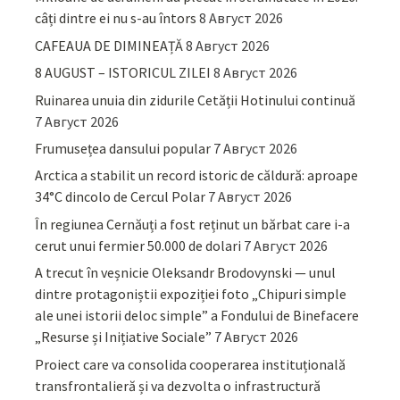
câți dintre ei nu s-au întors
8 Август 2026
CAFEAUA DE DIMINEAȚĂ
8 Август 2026
8 AUGUST – ISTORICUL ZILEI
8 Август 2026
Ruinarea unuia din zidurile Cetății Hotinului continuă
7 Август 2026
Frumusețea dansului popular
7 Август 2026
Arctica a stabilit un record istoric de căldură: aproape
34°C dincolo de Cercul Polar
7 Август 2026
În regiunea Cernăuți a fost reținut un bărbat care i-a
cerut unui fermier 50.000 de dolari
7 Август 2026
A trecut în veșnicie Oleksandr Brodovynski — unul
dintre protagoniștii expoziției foto „Chipuri simple
ale unei istorii deloc simple” a Fondului de Binefacere
„Resurse și Inițiative Sociale”
7 Август 2026
Proiect care va consolida cooperarea instituțională
transfrontalieră și va dezvolta o infrastructură