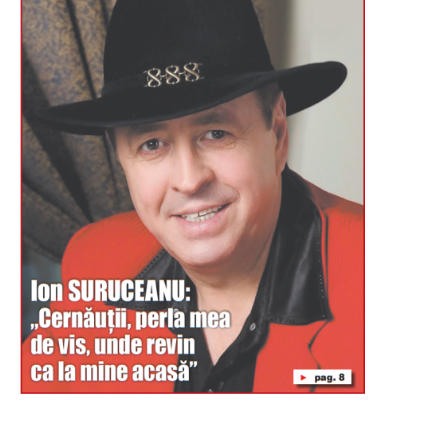
Буковина