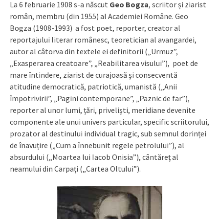
La 6 februarie 1908 s-a născut
Geo Bogza
, scriitor și ziarist
român, membru (din 1955) al Academiei Române. Geo
Bogza (1908-1993) a fost poet, reporter, creator al
reportajului literar românesc, teoretician al avangardei,
autor al câtorva din textele ei definitorii („Urmuz”,
„Exasperarea creatoare”, „Reabilitarea visului”), poet de
mare întindere, ziarist de curajoasă și consecventă
atitudine democratică, patriotică, umanistă („Anii
împotrivirii”, „Pagini contemporane”, „Paznic de far”),
reporter al unor lumi, țări, priveliști, meridiane devenite
componente ale unui univers particular, specific scriitorului,
prozator al destinului individual tragic, sub semnul dorinței
de înavuțire („Cum a înnebunit regele petrolului”), al
absurdului („Moartea lui Iacob Onisia”), cântăreț al
neamului din Carpaţi („Cartea Oltului”).