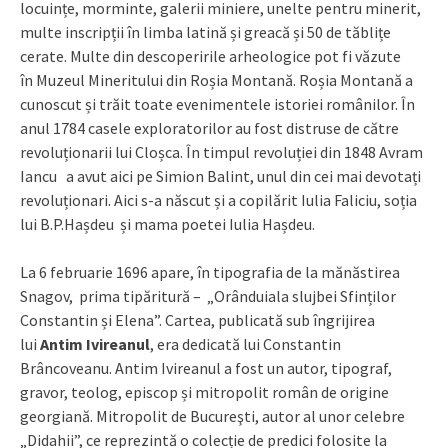
locuințe, morminte, galerii miniere, unelte pentru minerit,
multe inscripții în limba latină și greacă și 50 de tăblițe
cerate. Multe din descoperirile arheologice pot fi văzute
în Muzeul Mineritului din Roșia Montană. Roșia Montană a
cunoscut și trăit toate evenimentele istoriei românilor. În
anul 1784 casele exploratorilor au fost distruse de către
revoluționarii lui Cloșca. În timpul revoluției din 1848 Avram
Iancu a avut aici pe Simion Balint, unul din cei mai devotați
revoluționari. Aici s-a născut și a copilărit Iulia Faliciu, soția
lui B.P.Hașdeu și mama poetei Iulia Hașdeu.
La 6 februarie 1696 apare, în tipografia de la mănăstirea
Snagov, prima tipăritură – „Orânduiala slujbei Sfinților
Constantin și Elena”. Cartea, publicată sub îngrijirea
lui
Antim Ivireanul
, era dedicată lui Constantin
Brâncoveanu. Antim Ivireanul a fost un autor, tipograf,
gravor, teolog, episcop și mitropolit român de origine
georgiană. Mitropolit de Bucureşti, autor al unor celebre
„Didahii”, ce reprezintă o colecție de predici folosite la