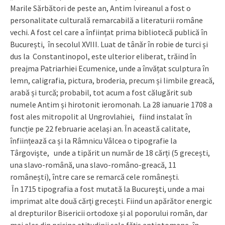
Marile Sărbători de peste an, Antim Ivireanul a fost o
personalitate culturală remarcabilă a literaturii române
vechi. A fost cel care a înființat prima bibliotecă publică în
București, în secolul XVIII. Luat de tânăr în robie de turci și
dus la Constantinopol, este ulterior eliberat, trăind în
preajma Patriarhiei Ecumenice, unde a învățat sculptura în
lemn, caligrafia, pictura, broderia, precum și limbile greacă,
arabă și turcă; probabil, tot acum a fost călugărit sub
numele Antim și hirotonit ieromonah. La 28 ianuarie 1708 a
fost ales mitropolit al Ungrovlahiei, fiind instalat în
funcție pe 22 februarie același an. În această calitate,
înființează ca și la Râmnicu Vâlcea o tipografie la
Târgovişte, unde a tipărit un număr de 18 cărți (5 grecești,
una slavo-română, una slavo-româno-greacă, 11
românești), între care se remarcă cele românești.
În 1715 tipografia a fost mutată la Bucureşti, unde a mai
imprimat alte două cărți grecești. Fiind un apărător energic
al drepturilor Bisericii ortodoxe și al poporului român, dar