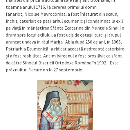
mai ales din pricina atitudinii sale fățiș antiotomane, în
toamna anului 1716, la cererea primului domn
fanariot, Nicolae Mavrocordat, a fost înlăturat din scaun,
închis, caterisit de patriarhul ecumenic și condamnat la exil
pe viață în mănăstirea Sfânta Ecaterina din Muntele Sinai. În
drum spre locul exilului, a fost ucis de ostașii turci și trupul
aruncat undeva în râul Mariţa. Abia după 250 de ani, în 1966,
Patriarhia Ecumenică a ridicat această nedreaptă caterisire
și a fost reabilitat. Antim Ivireanul a fost proslăvit ca sfânt
de către Sinodul Bisericii Ortodoxe Române în 1992. Este
prăznuit în fiecare an la 27 septembrie.