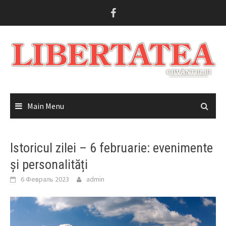
Skip
to
content
Main Menu
Istoricul zilei – 6 februarie: evenimente
și personalități
6 Февраль 2023
admin