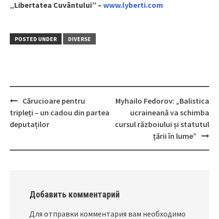
„Libertatea Cuvântului” –
www.lyberti.com
POSTED UNDER
DIVERSE
Cărucioare pentru
Myhailo Fedorov: „Balistica
Post
tripleți – un cadou din partea
ucraineană va schimba
navigation
deputaților
cursul războiului și statutul
țării în lume”
Добавить комментарий
Для отправки комментария вам необходимо