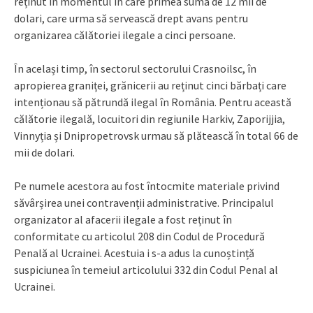
reținut în momentul în care primea suma de 12 mii de
dolari, care urma să servească drept avans pentru
organizarea călătoriei ilegale a cinci persoane.
În același timp, în sectorul sectorului Crasnoilsc, în
apropierea graniței, grănicerii au reținut cinci bărbați care
intenționau să pătrundă ilegal în România. Pentru această
călătorie ilegală, locuitori din regiunile Harkiv, Zaporijjia,
Vinnyția și Dnipropetrovsk urmau să plătească în total 66 de
mii de dolari.
Pe numele acestora au fost întocmite materiale privind
săvârșirea unei contravenții administrative. Principalul
organizator al afacerii ilegale a fost reținut în
conformitate cu articolul 208 din Codul de Procedură
Penală al Ucrainei. Acestuia i s-a adus la cunoștință
suspiciunea în temeiul articolului 332 din Codul Penal al
Ucrainei.