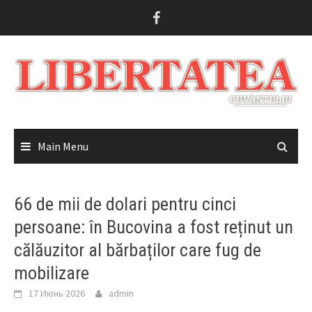
Skip
to
content
Main Menu
66 de mii de dolari pentru cinci
persoane: în Bucovina a fost reținut un
călăuzitor al bărbaților care fug de
mobilizare
17 Июнь 2026
admin