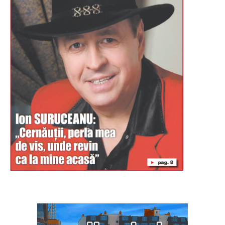
Буковина