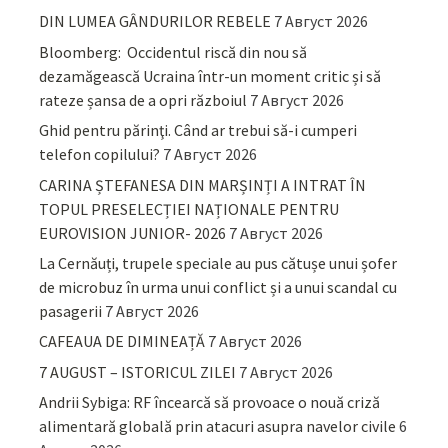
DIN LUMEA GÂNDURILOR REBELE
7 Август 2026
Bloomberg: Occidentul riscă din nou să
dezamăgească Ucraina într-un moment critic și să
rateze șansa de a opri războiul
7 Август 2026
Ghid pentru părinţi. Când ar trebui să-i cumperi
telefon copilului?
7 Август 2026
CARINA ȘTEFANESA DIN MARȘINȚI A INTRAT ÎN
TOPUL PRESELECȚIEI NAȚIONALE PENTRU
EUROVISION JUNIOR- 2026
7 Август 2026
La Cernăuți, trupele speciale au pus cătușe unui șofer
de microbuz în urma unui conflict și a unui scandal cu
pasagerii
7 Август 2026
CAFEAUA DE DIMINEAȚĂ
7 Август 2026
7 AUGUST – ISTORICUL ZILEI
7 Август 2026
Andrii Sybiga: RF încearcă să provoace o nouă criză
alimentară globală prin atacuri asupra navelor civile
6