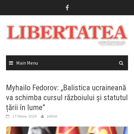
Skip
to
content
Main Menu
Myhailo Fedorov: „Balistica ucraineană
va schimba cursul războiului și statutul
țării în lume”
17 Июнь 2026
admin