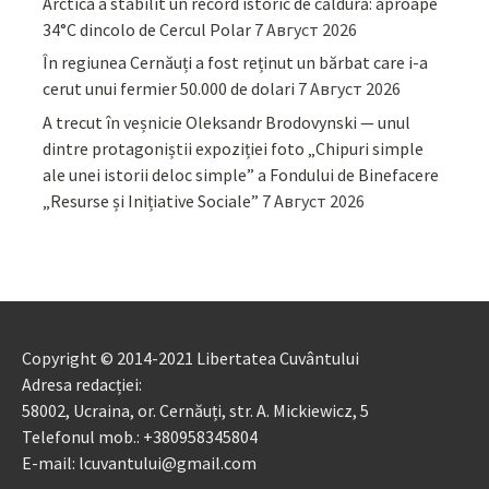
Arctica a stabilit un record istoric de căldură: aproape
34°C dincolo de Cercul Polar
7 Август 2026
În regiunea Cernăuți a fost reținut un bărbat care i-a
cerut unui fermier 50.000 de dolari
7 Август 2026
A trecut în veșnicie Oleksandr Brodovynski — unul
dintre protagoniștii expoziției foto „Chipuri simple
ale unei istorii deloc simple” a Fondului de Binefacere
„Resurse și Inițiative Sociale”
7 Август 2026
Copyright © 2014-2021 Libertatea Cuvântului
Adresa redacției:
58002, Ucraina, or. Cernăuți, str. A. Mickiewicz, 5
Telefonul mob.: +380958345804
E-mail: lcuvantului@gmail.com