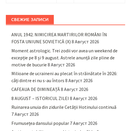
СВЕЖИЕ ЗАПИСИ
ANUL 1942. NIMICIREA MARTIRILOR ROMÂNI ÎN
FOSTA UNIUNE SOVIETICĂ (X)
8 Август 2026
Moment astrologic. Trei zodii vor avea un weekend de
excepție pe 8 și 9 august. Astrele anunță zile pline de
motive de bucurie
8 Август 2026
Milioane de ucraineni au plecat în străinătate în 2026:
câți dintre ei nu s-au întors
8 Август 2026
CAFEAUA DE DIMINEAȚĂ
8 Август 2026
8 AUGUST – ISTORICUL ZILEI
8 Август 2026
Ruinarea unuia din zidurile Cetății Hotinului continuă
7 Август 2026
Frumusețea dansului popular
7 Август 2026