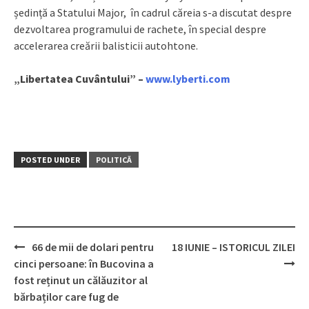
ședință a Statului Major, în cadrul căreia s-a discutat despre
dezvoltarea programului de rachete, în special despre
accelerarea creării balisticii autohtone.
„Libertatea Cuvântului” –
www.lyberti.com
POSTED UNDER
POLITICĂ
66 de mii de dolari pentru
18 IUNIE – ISTORICUL ZILEI
Post
cinci persoane: în Bucovina a
navigation
fost reținut un călăuzitor al
bărbaților care fug de