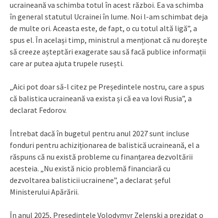
ucraineană va schimba totul în acest război. Ea va schimba
în general statutul Ucrainei în lume. Noi l-am schimbat deja
de multe ori. Aceasta este, de fapt, o cu totul altă ligă”, a
spus el. În același timp, ministrul a menționat că nu dorește
să creeze așteptări exagerate sau să facă publice informații
care ar putea ajuta trupele rusești.
„Aici pot doar să-l citez pe Președintele nostru, care a spus
că balistica ucraineană va exista și că ea va lovi Rusia”, a
declarat Fedorov.
Întrebat dacă în bugetul pentru anul 2027 sunt incluse
fonduri pentru achiziționarea de balistică ucraineană, el a
răspuns că nu există probleme cu finanțarea dezvoltării
acesteia. „Nu există nicio problemă financiară cu
dezvoltarea balisticii ucrainene”, a declarat șeful
Ministerului Apărării.
În anul 2025, Președintele Volodymyr Zelenski a prezidat o