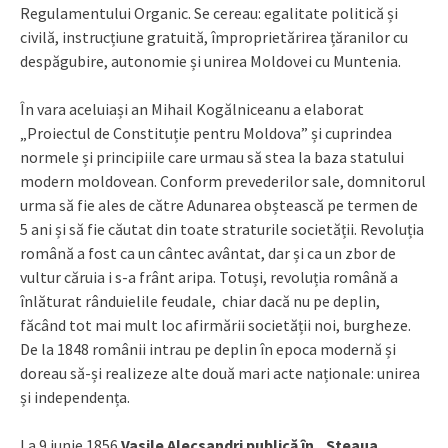
Regulamentului Organic. Se cereau: egalitate politică și
civilă, instrucțiune gratuită, împroprietărirea țăranilor cu
despăgubire, autonomie și unirea Moldovei cu Muntenia.
În vara aceluiași an Mihail Kogălniceanu a elaborat
„Proiectul de Constituție pentru Moldova” și cuprindea
normele și principiile care urmau să stea la baza statului
modern moldovean. Conform prevederilor sale, domnitorul
urma să fie ales de către Adunarea obștească pe termen de
5 ani și să fie căutat din toate straturile societății. Revoluția
română a fost ca un cântec avântat, dar și ca un zbor de
vultur căruia i s-a frânt aripa. Totuși, revoluția română a
înlăturat rânduielile feudale, chiar dacă nu pe deplin,
făcând tot mai mult loc afirmării societății noi, burgheze.
De la 1848 românii intrau pe deplin în epoca modernă și
doreau să-și realizeze alte două mari acte naționale: unirea
și independența.
La 9 iunie 1856
Vasile Alecsandri publică în „Steaua