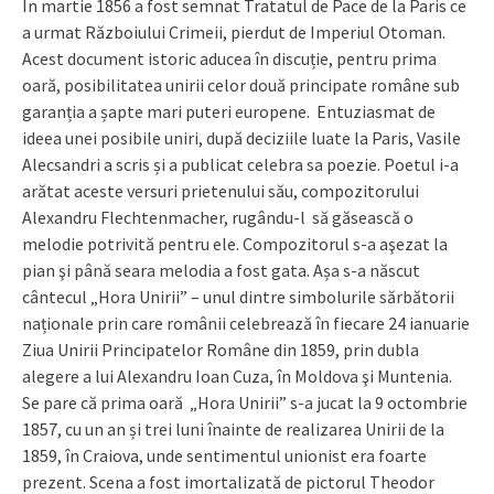
În martie 1856 a fost semnat Tratatul de Pace de la Paris ce
a urmat Războiului Crimeii, pierdut de Imperiul Otoman.
Acest document istoric aducea în discuție, pentru prima
oară, posibilitatea unirii celor două principate române sub
garanția a șapte mari puteri europene. Entuziasmat de
ideea unei posibile uniri, după deciziile luate la Paris, Vasile
Alecsandri a scris și a publicat celebra sa poezie. Poetul i-a
arătat aceste versuri prietenului său, compozitorului
Alexandru Flechtenmacher, rugându-l să găsească o
melodie potrivită pentru ele. Compozitorul s-a aşezat la
pian şi până seara melodia a fost gata. Așa s-a născut
cântecul „Hora Unirii” – unul dintre simbolurile sărbătorii
naționale prin care românii celebrează în fiecare 24 ianuarie
Ziua Unirii Principatelor Române din 1859, prin dubla
alegere a lui Alexandru Ioan Cuza, în Moldova şi Muntenia.
Se pare că prima oară „Hora Unirii” s-a jucat la 9 octombrie
1857, cu un an și trei luni înainte de realizarea Unirii de la
1859, în Craiova, unde sentimentul unionist era foarte
prezent. Scena a fost imortalizată de pictorul Theodor