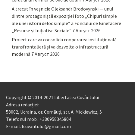
A trecut în veșnicie Oleksandr Brodovynski — unul
dintre protagoniștii expoziției foto „Chipuri simple
ale unei istorii deloc simple” a Fondului de Binefacere
„Resurse și Inițiative Sociale”
7 Август 2026
Proiect care va consolida cooperarea instituțională
transfrontalieră și va dezvolta o infrastructură
modernă
7 Август 2026
Copyright © 2014-2021 Libertatea Cuvântului
Adresa redacției:
58002, Ucraina, or. Cernăuți, str. A. Mickiewicz, 5
Telefonul mob.: +380958345804
E-mail: lcuvantului@gmail.com