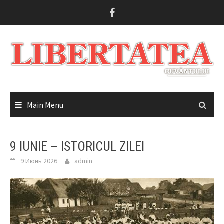
Skip
to
content
Main Menu
9 IUNIE – ISTORICUL ZILEI
9 Июнь 2026
admin