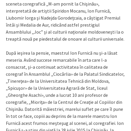
sceneta coregrafică „M-am pornit la Chişinău»,
interpretată de artiştii Spiridon Mocanu, Ion Furnică,
Liubomir Iorga şi Nadejda Gorodeţcaia, a câștigat Premiul
întâi şi Medalia de Aur, ridicând astfel prestigiul
Ansamblului „Joc” şi al culturii naţionale moldoveneşti la o
treaptă nouă pe piedestalul de onoare al culturii universale.
După ieşirea la pensie, maestrul Ion Furnică nu şi-a lăsat
meseria. Având succese remarcabile în arta care l-a
consacrat, şi-a continuat activitatea în calitatea de
coregraf în Ansamblul „Ciocârlia» de la Palatul Sindicatelor,
„Tinereţea» de la Universitatea Tehnică din Moldova,
„Spicuşor» de la Universitatea Agrară de Stat, liceul
„Gheorghe Asachi», unde a lucrat 10 ani profesor de
coregrafie, „Mioriţa» de la Centrul de Creaţie al Copiilor din
Chişinău. Datorită măiestriei, marelui suflet pe care îl pune
în tot ce face, copiii au deprins de la marele maestru Ion
Furnică acest frumos meşteşug al scenei, al coregrafiei. Ion
Furnică s-a stins din viaţă la 28 iulie 2015 la Chişinău, la