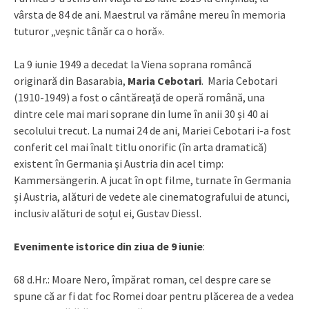
vârsta de 84 de ani. Maestrul va rămâne mereu în memoria
tuturor „veşnic tânăr ca o horă».
La 9 iunie 1949 a decedat la Viena soprana româncă
originară din Basarabia,
Maria Cebotari
. Maria Cebotari
(1910-1949) a fost o cântăreață de operă română, una
dintre cele mai mari soprane din lume în anii 30 și 40 ai
secolului trecut. La numai 24 de ani, Mariei Cebotari i-a fost
conferit cel mai înalt titlu onorific (în arta dramatică)
existent în Germania şi Austria din acel timp:
Kammersängerin. A jucat în opt filme, turnate în Germania
și Austria, alături de vedete ale cinematografului de atunci,
inclusiv alături de soțul ei, Gustav Diessl.
Evenimente istorice din ziua de 9 iunie
:
68 d.Hr.: Moare Nero, împărat roman, cel despre care se
spune că ar fi dat foc Romei doar pentru plăcerea de a vedea