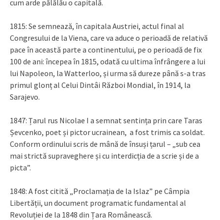
cum arde pălălău o capitală.
1815: Se semnează, în capitala Austriei, actul final al
Congresului de la Viena, care va aduce o perioadă de relativă
pace în această parte a continentului, pe o perioadă de fix
100 de ani: începea în 1815, odată cu ultima înfrângere a lui
lui Napoleon, la Watterloo, și urma să dureze până s-a tras
primul glonț al Celui Dintâi Război Mondial, în 1914, la
Sarajevo.
1847: Țarul rus Nicolae I a semnat sentința prin care Taras
Șevcenko, poet și pictor ucrainean, a fost trimis ca soldat.
Conform ordinului scris de mână de însuși țarul – „sub cea
mai strictă supraveghere și cu interdicția de a scrie și de a
picta”.
1848: A fost citită „Proclamația de la Islaz” pe Câmpia
Libertății, un document programatic fundamental al
Revoluției de la 1848 din Țara Românească.