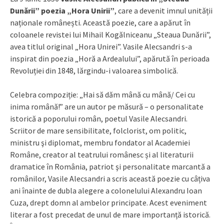
Dunării” poezia
„Hora Unirii”
, care a devenit imnul unității
naționale românești. Această poezie, care a apărut în
coloanele revistei lui Mihail Kogălniceanu „Steaua Dunării”,
avea titlul original „Hora Unirei”. Vasile Alecsandri s-a
inspirat din poezia „Horă a Ardealului”, apărută în perioada
Revoluției din 1848, lărgindu-i valoarea simbolică.
Celebra compoziție: „Hai să dăm mână cu mână/ Cei cu
inima română!” are un autor pe măsură – o personalitate
istorică a poporului român, poetul Vasile Alecsandri.
Scriitor de mare sensibilitate, folclorist, om politic,
ministru şi diplomat, membru fondator al Academiei
Române, creator al teatrului românesc și al literaturii
dramatice în România, patriot şi personalitate marcantă a
românilor, Vasile Alecsandri a scris această poezie cu câțiva
ani înainte de dubla alegere a colonelului Alexandru Ioan
Cuza, drept domn al ambelor principate. Acest eveniment
literar a fost precedat de unul de mare importanță istorică.