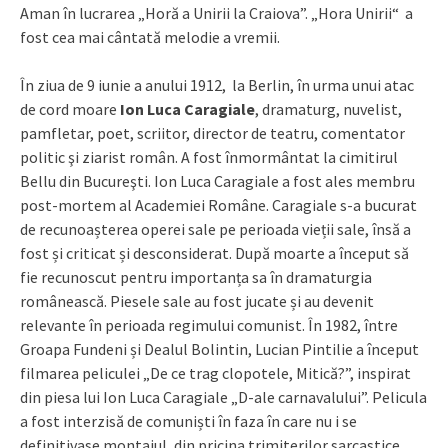
Aman în lucrarea „Horă a Unirii la Craiova”. „Hora Unirii“ a
fost cea mai cântată melodie a vremii.
În ziua de 9 iunie a anului 1912, la Berlin, în urma unui atac
de cord moare
Ion Luca Caragiale
, dramaturg, nuvelist,
pamfletar, poet, scriitor, director de teatru, comentator
politic şi ziarist român. A fost înmormântat la cimitirul
Bellu din Bucureşti. Ion Luca Caragiale a fost ales membru
post-mortem al Academiei Române. Caragiale s-a bucurat
de recunoașterea operei sale pe perioada vieții sale, însă a
fost și criticat și desconsiderat. După moarte a început să
fie recunoscut pentru importanța sa în dramaturgia
românească. Piesele sale au fost jucate și au devenit
relevante în perioada regimului comunist. În 1982, între
Groapa Fundeni și Dealul Bolintin, Lucian Pintilie a început
filmarea peliculei „De ce trag clopotele, Mitică?”, inspirat
din piesa lui Ion Luca Caragiale „D-ale carnavalului”. Pelicula
a fost interzisă de comuniști în faza în care nu i se
definitivase montajul, din pricina trimiterilor sarcastice