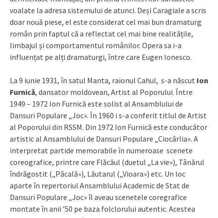
voalate la adresa sistemului de atunci. Deși Caragiale a scris
doar nouă piese, el este considerat cel mai bun dramaturg
român prin faptul că a reflectat cel mai bine realitățile,
limbajul și comportamentul românilor. Opera sa i-a
influențat pe alți dramaturgi, între care Eugen Ionesco.
La 9 iunie 1931, în satul Manta, raionul Cahul, s-a născut
Ion
Furnică
, dansator moldovean, Artist al Poporului. Între
1949 – 1972 Ion Furnică este solist al Ansamblului de
Dansuri Populare „Joc». În 1960 i s-a conferit titlul de Artist
al Poporului din RSSM. Din 1972 Ion Furnică este conducător
artistic al Ansamblului de Dansuri Populare „Ciocârlia». A
interpretat partide memorabile în numeroase scenete
coreografice, printre care Flăcăul (duetul „La vie»), Tânărul
îndrăgostit („Păcală»), Lăutarul („Vioara») etc. Un loc
aparte în repertoriul Ansamblului Academic de Stat de
Dansuri Populare „Joc» îl aveau scenetele coregrafice
montate în anii ’50 pe baza folclorului autentic. Acestea