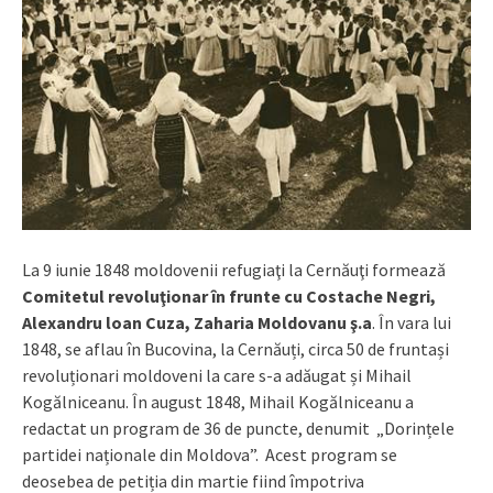
La 9 iunie 1848 moldovenii refugiaţi la Cernăuţi formează
Comitetul revoluţionar în frunte cu Costache Negri,
Alexandru loan Cuza, Zaharia Moldovanu ş.a
. În vara lui
1848, se aflau în Bucovina, la Cernăuți, circa 50 de fruntași
revoluționari moldoveni la care s-a adăugat și Mihail
Kogălniceanu. În august 1848, Mihail Kogălniceanu a
redactat un program de 36 de puncte, denumit „Dorințele
partidei naționale din Moldova”. Acest program se
deosebea de petiția din martie fiind împotriva