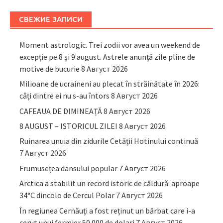
СВЕЖИЕ ЗАПИСИ
Moment astrologic. Trei zodii vor avea un weekend de
excepție pe 8 și 9 august. Astrele anunță zile pline de
motive de bucurie
8 Август 2026
Milioane de ucraineni au plecat în străinătate în 2026:
câți dintre ei nu s-au întors
8 Август 2026
CAFEAUA DE DIMINEAȚĂ
8 Август 2026
8 AUGUST – ISTORICUL ZILEI
8 Август 2026
Ruinarea unuia din zidurile Cetății Hotinului continuă
7 Август 2026
Frumusețea dansului popular
7 Август 2026
Arctica a stabilit un record istoric de căldură: aproape
34°C dincolo de Cercul Polar
7 Август 2026
În regiunea Cernăuți a fost reținut un bărbat care i-a
cerut unui fermier 50.000 de dolari
7 Август 2026