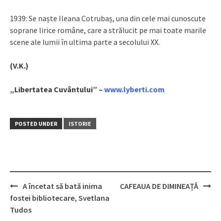
1939: Se naște Ileana Cotrubaș, una din cele mai cunoscute
soprane lirice române, care a strălucit pe mai toate marile
scene ale lumii în ultima parte a secolului XX.
(V.K.)
„Libertatea Cuvântului” –
www.lyberti.com
POSTED UNDER
ISTORIE
A încetat să bată inima
CAFEAUA DE DIMINEAȚĂ
Post
fostei bibliotecare, Svetlana
navigation
Tudos