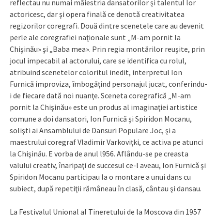
reflectau nu numai măiestria dansatorilor şi talentul lor
actoricesc, dar şi opera finală ce denotă creativitatea
regizorilor coregrafi. Două dintre scenetele care au devenit
perle ale coregrafiei naţionale sunt „M-am pornit la
Chişinău» şi „Baba mea». Prin regia montărilor reuşite, prin
jocul impecabil al actorului, care se identifica cu rolul,
atribuind scenetelor coloritul inedit, interpretul Ion
Furnică improviza, îmbogăţind personajul jucat, conferindu-
i de fiecare dată noi nuanţe. Sceneta coregrafică „M-am
pornit la Chişinău» este un produs al imaginaţiei artistice
comune a doi dansatori, Ion Furnică şi Spiridon Mocanu,
solişti ai Ansamblului de Dansuri Populare Joc, şi a
maestrului coregraf Vladimir Varkoviţki, ce activa pe atunci
la Chişinău. E vorba de anul l956. Aflându-se pe creasta
valului creativ, înaripaţi de succesul ce-l aveau, Ion Furnică şi
Spiridon Mocanu participau la o montare a unui dans cu
subiect, după repetiţii rămâneau în clasă, cântau şi dansau.
La Festivalul Unional al Tineretului de la Moscova din 1957