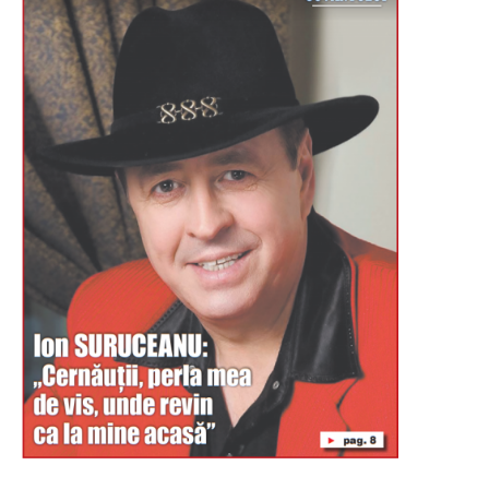
Буковина