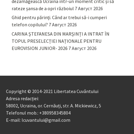
dezamăgească Ucraina într-un moment critic și să
rateze șansa de a opri războiul
7 Август 2026
Ghid pentru părinţi. Când ar trebui să-i cumperi
telefon copilului?
7 Август 2026
CARINA ȘTEFANESA DIN MARȘINȚI A INTRAT ÎN
TOPUL PRESELECȚIEI NAȚIONALE PENTRU
EUROVISION JUNIOR- 2026
7 Август 2026
Copyright © 2014-2021 Libertatea Cuvântului
Adresa redacției:
58002, Ucraina, or. Cernăuți, str. A. Mickiewicz, 5
Telefonul mob.: +380958345804
E-mail: lcuvantului@gmail.com