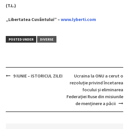
(T.L.)
„Libertatea Cuvântului” –
www.lyberti.com
POSTED UNDER
DIVERSE
9 IUNIE – ISTORICUL ZILEI
Ucraina la ONU a cerut o
Post
rezoluție privind încetarea
navigation
focului și eliminarea
Federației Ruse din misiunile
de menținere a păcii