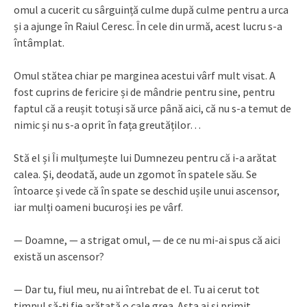
omul a cucerit cu sârguință culme după culme pentru a urca
și a ajunge în Raiul Ceresc. În cele din urmă, acest lucru s-a
întâmplat.
Omul stătea chiar pe marginea acestui vârf mult visat. A
fost cuprins de fericire și de mândrie pentru sine, pentru
faptul că a reușit totuși să urce până aici, că nu s-a temut de
nimic și nu s-a oprit în fața greutăților…
Stă el și Îi mulțumește lui Dumnezeu pentru că i-a arătat
calea. Și, deodată, aude un zgomot în spatele său. Se
întoarce și vede că în spate se deschid ușile unui ascensor,
iar mulți oameni bucuroși ies pe vârf.
— Doamne, — a strigat omul, — de ce nu mi-ai spus că aici
există un ascensor?
— Dar tu, fiul meu, nu ai întrebat de el. Tu ai cerut tot
timpul să-ți fie arătată o cale grea. Asta ai și primit.