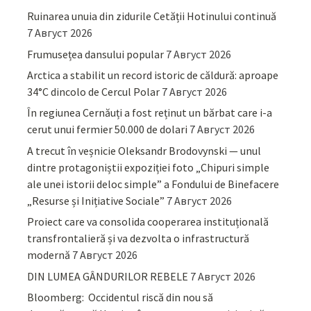
Ruinarea unuia din zidurile Cetății Hotinului continuă
7 Август 2026
Frumusețea dansului popular
7 Август 2026
Arctica a stabilit un record istoric de căldură: aproape
34°C dincolo de Cercul Polar
7 Август 2026
În regiunea Cernăuți a fost reținut un bărbat care i-a
cerut unui fermier 50.000 de dolari
7 Август 2026
A trecut în veșnicie Oleksandr Brodovynski — unul
dintre protagoniștii expoziției foto „Chipuri simple
ale unei istorii deloc simple” a Fondului de Binefacere
„Resurse și Inițiative Sociale”
7 Август 2026
Proiect care va consolida cooperarea instituțională
transfrontalieră și va dezvolta o infrastructură
modernă
7 Август 2026
DIN LUMEA GÂNDURILOR REBELE
7 Август 2026
Bloomberg: Occidentul riscă din nou să