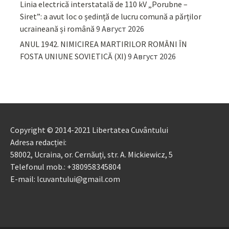
Linia electrică interstatală de 110 kV „Porubne –
Siret”: a avut loc o ședință de lucru comună a părților
ucraineană și română
9 Август 2026
ANUL 1942. NIMICIREA MARTIRILOR ROMÂNI ÎN
FOSTA UNIUNE SOVIETICĂ (XI)
9 Август 2026
Copyright © 2014-2021 Libertatea Cuvântului
Adresa redacției:
58002, Ucraina, or. Cernăuți, str. A. Mickiewicz, 5
Telefonul mob.: +380958345804
E-mail: lcuvantului@gmail.com