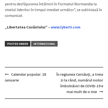
pentru desfăşurarea întâlnirii în Formatul Normandia la
nivelul liderilor în timpul imediat următor”, se subliniază în
comunicat.
„Libertatea Cuvântului” –
www.lyberti.com
POSTED UNDER
INTERNAŢIONAL
Calendar popular: 28
În regiunea Cernăuţi, a treia
Post
ianuarie
zi la rând, numărul noilor
navigation
îmbolnăviri de COVID-19 e
mai mult de o mie