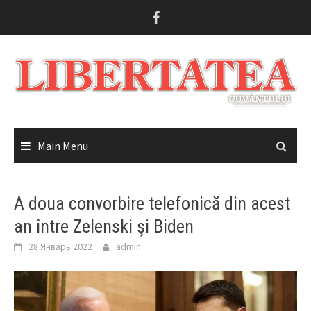
Skip
to
content
Main Menu
A doua convorbire telefonică din acest
an între Zelenski şi Biden
28 Январь 2022
admin