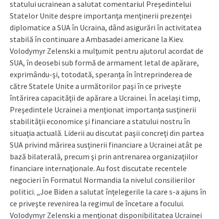
statului ucrainean a salutat comentariul Preşedintelui
Statelor Unite despre importanţa menţinerii prezenţei
diplomatice a SUA în Ucraina, dând asigurări în activitatea
stabilă în continuare a Ambasadei americane la Kiev.
Volodymyr Zelenski a mulţumit pentru ajutorul acordat de
SUA, în deosebi sub formă de armament letal de apărare,
exprimându-şi, totodată, speranţa în întreprinderea de
către Statele Unite a următorilor paşi în ce priveşte
întărirea capacităţii de apărare a Ucrainei. În acelaşi timp,
Preşedintele Ucrainei a menţionat importanţa susţinerii
stabilităţii economice şi financiare a statului nostru în
situaţia actuală. Liderii au discutat paşii concreţi din partea
SUA privind mărirea susţinerii financiare a Ucrainei atât pe
bază bilaterală, precum şi prin antrenarea organizaţiilor
financiare internaţionale. Au fost discutate recentele
negocieri în Formatul Normandia la nivelul consilierilor
politici. „Joe Biden a salutat înţelegerile la care s-a ajuns în
ce priveşte revenirea la regimul de încetare a focului.
Volodymyr Zelenski a menţionat disponibilitatea Ucrainei