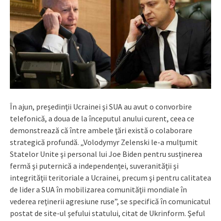
În ajun, preşedinţii Ucrainei şi SUA au avut o convorbire
telefonică, a doua de la începutul anului curent, ceea ce
demonstrează că între ambele ţări există o colaborare
strategică profundă. „Volodymyr Zelenski le-a mulţumit
Statelor Unite şi personal lui Joe Biden pentru susţinerea
fermă şi puternică a independenţei, suveranităţii şi
integrităţii teritoriale a Ucrainei, precum şi pentru calitatea
de lider a SUA în mobilizarea comunităţii mondiale în
vederea reţinerii agresiune ruse”, se specifică în comunicatul
postat de site-ul şefului statului, citat de Ukrinform. Şeful