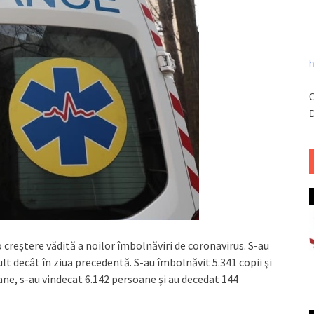
h
C
D
 o creştere vădită a noilor îmbolnăviri de coronavirus. S-au
t decât în ziua precedentă. S-au îmbolnăvit 5.341 copii şi
ane, s-au vindecat 6.142 persoane şi au decedat 144