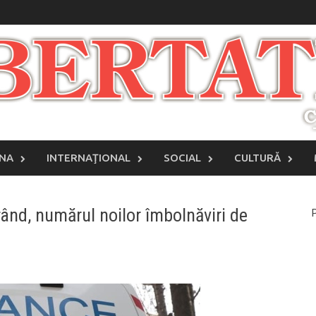
INA
INTERNAŢIONAL
SOCIAL
CULTURĂ
 rând, numărul noilor îmbolnăviri de
P