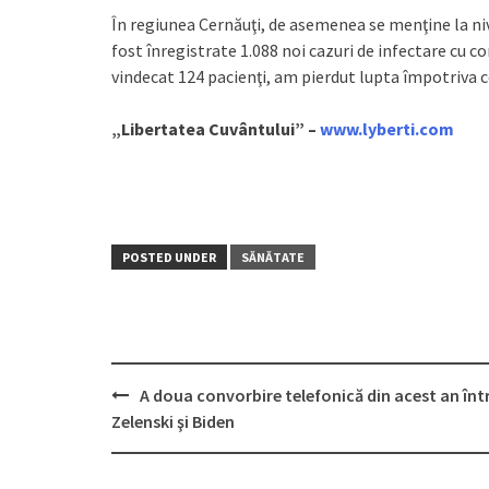
În regiunea Cernăuţi, de asemenea se menţine la niv
fost înregistrate 1.088 noi cazuri de infectare cu co
vindecat 124 pacienţi, am pierdut lupta împotriva cor
„Libertatea Cuvântului” –
www.lyberti.com
POSTED UNDER
SĂNĂTATE
A doua convorbire telefonică din acest an înt
Post
Zelenski şi Biden
navigation