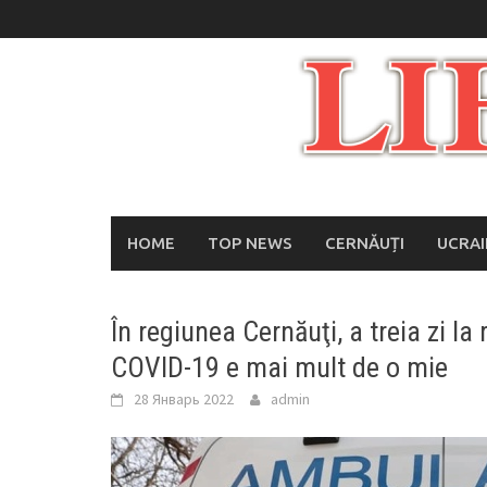
Skip
to
content
HOME
TOP NEWS
CERNĂUȚI
UCRA
În regiunea Cernăuţi, a treia zi la
COVID-19 e mai mult de o mie
28 Январь 2022
admin