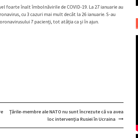
el foarte înalt îmbolnăvirile de COVID-19. La 27 ianuarie au
ronavirus, cu 3 cazuri mai mult decât la 26 ianuarie. S-au
onavirusului 7 pacienţi, tot atâţia ca şi în ajun.
re
Ţările-membre ale NATO nu sunt încrezute că va avea
loc intervenţia Rusiei în Ucraina