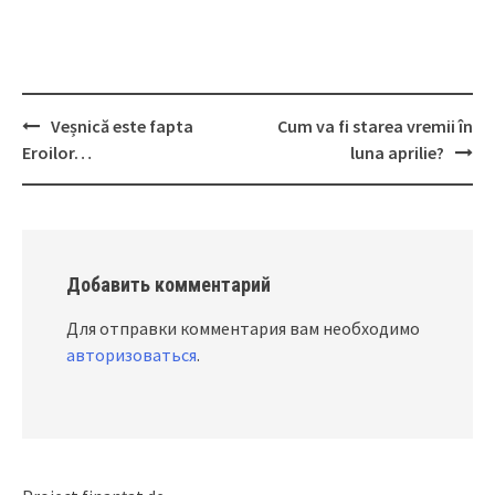
Veșnică este fapta
Cum va fi starea vremii în
Post
Eroilor…
luna aprilie?
navigation
Добавить комментарий
Для отправки комментария вам необходимо
авторизоваться
.