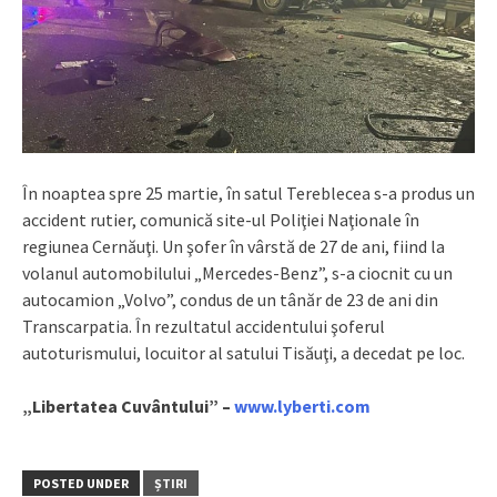
În noaptea spre 25 martie, în satul Tereblecea s-a produs un
accident rutier, comunică site-ul Poliţiei Naţionale în
regiunea Cernăuţi. Un şofer în vârstă de 27 de ani, fiind la
volanul automobilului „Mercedes-Benz”, s-a ciocnit cu un
autocamion „Volvo”, condus de un tânăr de 23 de ani din
Transcarpatia. În rezultatul accidentului şoferul
autoturismului, locuitor al satului Tisăuţi, a decedat pe loc.
„Libertatea Cuvântului” –
www.lyberti.com
POSTED UNDER
ȘTIRI