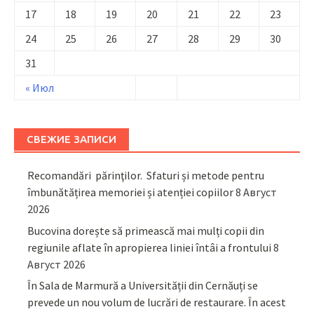
17
18
19
20
21
22
23
24
25
26
27
28
29
30
31
« Июл
СВЕЖИЕ ЗАПИСИ
Recomandări părinţilor. Sfaturi și metode pentru
îmbunătățirea memoriei și atenției copiilor
8 Август
2026
Bucovina dorește să primească mai mulți copii din
regiunile aflate în apropierea liniei întâi a frontului
8
Август 2026
În Sala de Marmură a Universității din Cernăuți se
prevede un nou volum de lucrări de restaurare. În acest