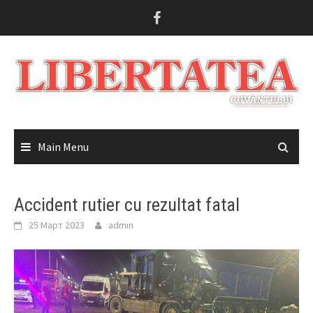
Skip
to
content
Main Menu
Accident rutier cu rezultat fatal
25 Март 2023
admin