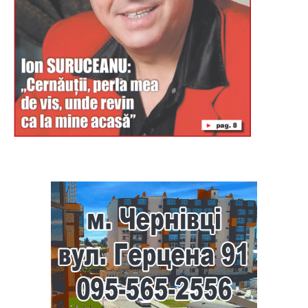
Буковина