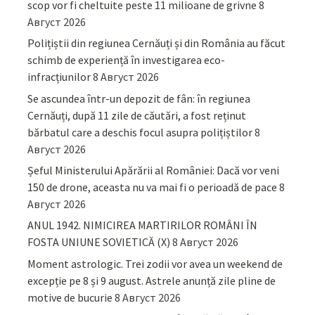
scop vor fi cheltuite peste 11 milioane de grivne
8
Август 2026
Polițiștii din regiunea Cernăuți și din România au făcut
schimb de experiență în investigarea eco-
infracțiunilor
8 Август 2026
Se ascundea într-un depozit de fân: în regiunea
Cernăuți, după 11 zile de căutări, a fost reținut
bărbatul care a deschis focul asupra polițiștilor
8
Август 2026
Șeful Ministerului Apărării al României: Dacă vor veni
150 de drone, aceasta nu va mai fi o perioadă de pace
8
Август 2026
ANUL 1942. NIMICIREA MARTIRILOR ROMÂNI ÎN
FOSTA UNIUNE SOVIETICĂ (X)
8 Август 2026
Moment astrologic. Trei zodii vor avea un weekend de
excepție pe 8 și 9 august. Astrele anunță zile pline de
motive de bucurie
8 Август 2026