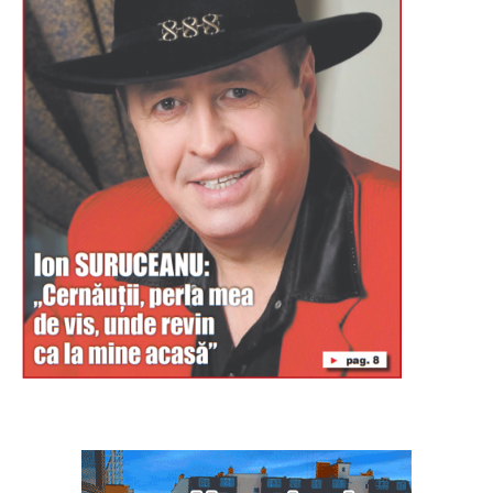
Буковина