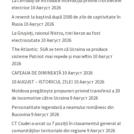
La Cernăuți se introduce interdicția privind trotinetele
electrice
10 Август 2026
A revenit la baștină după 1500 de zile de captivitate în
Rusia
10 Август 2026
La Grușivți, raionul Nistru, trei berze au fost
electrocutate
10 Август 2026
The Atlantic: SUA se tem că Ucraina va produce
sisteme Patriot mai repede și mai ieftin
10 Август
2026
CAFEAUA DE DIMINEAȚĂ
10 Август 2026
10 AUGUST – ISTORICUL ZILEI
10 Август 2026
Moldova pregătește propuneri privind transferul a 20
de locomotive către Ucraina
9 Август 2026
Personalitate legendară a neamului românesc din
Bucovina
9 Август 2026
CT Ciudei a urcat cu 7 poziții în clasamentul general al
comunităților teritoriale din regiune
9 Август 2026