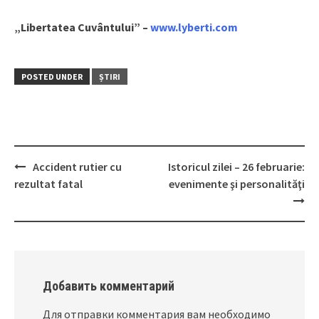
„Libertatea Cuvântului” –
www.lyberti.com
POSTED UNDER
ȘTIRI
Accident rutier cu
Istoricul zilei – 26 februarie:
Post
rezultat fatal
evenimente şi personalităţi
navigation
Добавить комментарий
Для отправки комментария вам необходимо