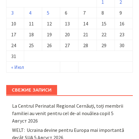
1
2
3
4
5
6
7
8
9
10
11
12
13
14
15
16
17
18
19
20
21
22
23
24
25
26
27
28
29
30
31
« Июл
СВЕЖИЕ ЗАПИСИ
La Centrul Perinatal Regional Cernăuți, toți membrii
familiei au venit pentru cel de-al nouălea copil
5
Август 2026
WELT: Ucraina devine pentru Europa mai importantă
decât SUA
5 Август 2026