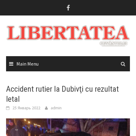
Skip
to
content
Main Menu
Accident rutier la Dubivţi cu rezultat
letal
25 Январь 2022
admin