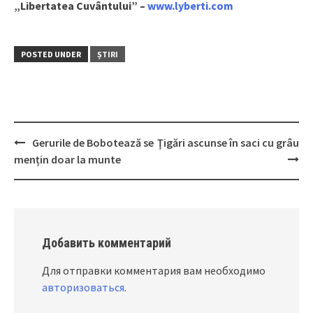
„Libertatea Cuvântului” –
www.lyberti.com
POSTED UNDER
ȘTIRI
Gerurile de Bobotează se
Ţigări ascunse în saci cu grâu
Post
mențin doar la munte
navigation
Добавить комментарий
Для отправки комментария вам необходимо
авторизоваться
.