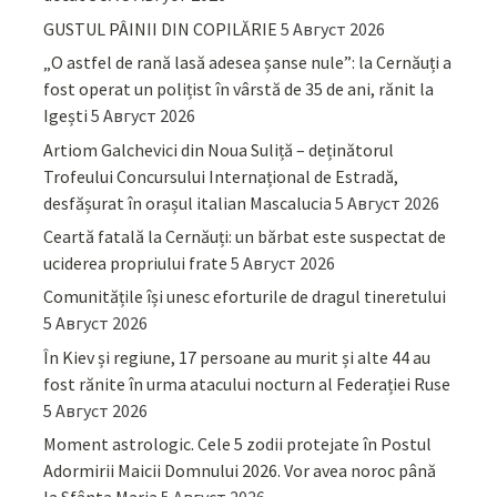
GUSTUL PÂINII DIN COPILĂRIE
5 Август 2026
„O astfel de rană lasă adesea șanse nule”: la Cernăuți a
fost operat un polițist în vârstă de 35 de ani, rănit la
Igești
5 Август 2026
Artiom Galchevici din Noua Suliță – deținătorul
Trofeului Concursului Internațional de Estradă,
desfășurat în orașul italian Mascalucia
5 Август 2026
Ceartă fatală la Cernăuți: un bărbat este suspectat de
uciderea propriului frate
5 Август 2026
Comunitățile își unesc eforturile de dragul tineretului
5 Август 2026
În Kiev și regiune, 17 persoane au murit și alte 44 au
fost rănite în urma atacului nocturn al Federației Ruse
5 Август 2026
Moment astrologic. Cele 5 zodii protejate în Postul
Adormirii Maicii Domnului 2026. Vor avea noroc până