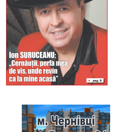
Буковина