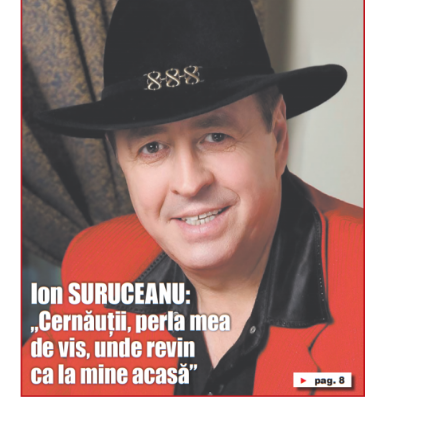
Буковина