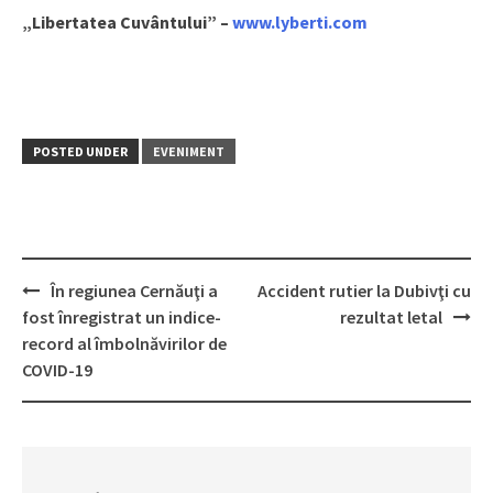
„Libertatea Cuvântului” –
www.lyberti.com
POSTED UNDER
EVENIMENT
În regiunea Cernăuţi a
Accident rutier la Dubivţi cu
Post
fost înregistrat un indice-
rezultat letal
navigation
record al îmbolnăvirilor de
COVID-19