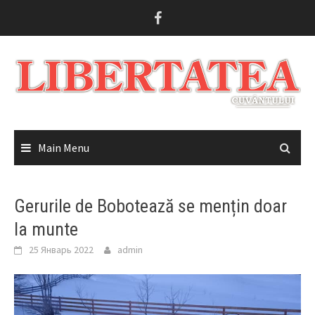
Skip
to
content
Main Menu
Gerurile de Bobotează se mențin doar
la munte
25 Январь 2022
admin