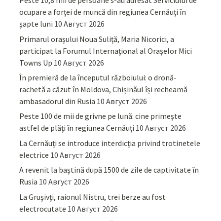
Peste 10,8 mii de persoane s-au adresat Serviciului de
ocupare a forței de muncă din regiunea Cernăuți în
șapte luni
10 Август 2026
Primarul orașului Noua Suliță, Maria Nicorici, a
participat la Forumul Internațional al Orașelor Mici
Towns Up
10 Август 2026
În premieră de la începutul războiului: o dronă-
rachetă a căzut în Moldova, Chișinăul își recheamă
ambasadorul din Rusia
10 Август 2026
Peste 100 de mii de grivne pe lună: cine primește
astfel de plăți în regiunea Cernăuți
10 Август 2026
La Cernăuți se introduce interdicția privind trotinetele
electrice
10 Август 2026
A revenit la baștină după 1500 de zile de captivitate în
Rusia
10 Август 2026
La Grușivți, raionul Nistru, trei berze au fost
electrocutate
10 Август 2026