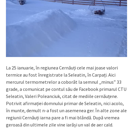
La 25 ianuarie, în regiunea Cernăuți cele mai joase valori
termice au fost înregistrate la Seleatin, în Carpați. Aici
mercurul termometrelor a coborât la semnul „minus” 33
grade, a comunicat pe contul său de Facebook primarul CTU
Seleatin, Valeri Poleanciuk, citat de mediile cernăuțene.
Potrivit afirmației domnului primar de Seleatin, nici acolo,
în munte, demult n-a fost un asemenea ger. În alte zone ale
regiunii Cernăuți iarna pare a fi mai blândă. După vremea
geroasă din ultimele zile vine iarăși un val de aer cald.