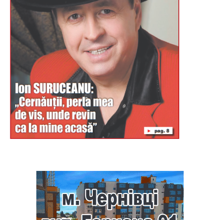
Буковина