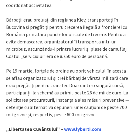
coordonat activitatea.
Bărbații erau preluați din regiunea Kiev, transportați în
Bucovina și pregătiți pentru trecerea ilegală a frontierei cu
România prin afara punctelor oficiale de trecere. Pentru a
evita demascarea, organizatorul îi transporta într-un
microbuz, ascunzându-i printre lucruri și plase de camuflaj.
Costul „serviciului” era de 8.750 euro de persoană.
Pe 19 martie, forțele de ordine au oprit vehiculul: în acesta
se aflau organizatorul și trei bărbați de vârstă militară care
erau pregătiți pentru transfer. Doar dintr-o singură cursă,
participanții la schemă au primit peste 26 de mii de euro. La
solicitarea procuraturii, instanța a ales măsuri preventive —
detenție cu alternativa depunerii unei cauțiuni de peste 700
mii grivne și, respectiv, peste 600 mii grivne.
„Libertatea Cuvântului” –
www.lyberti.com