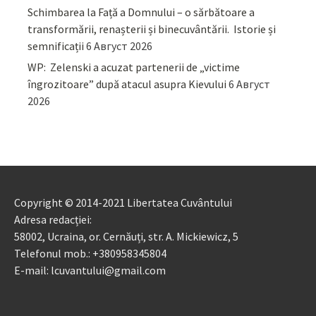
Schimbarea la Față a Domnului – o sărbătoare a
transformării, renașterii și binecuvântării. Istorie și
semnificații
6 Август 2026
WP: Zelenski a acuzat partenerii de „victime
îngrozitoare” după atacul asupra Kievului
6 Август
2026
Copyright © 2014-2021 Libertatea Cuvântului
Adresa redacției:
58002, Ucraina, or. Cernăuți, str. A. Mickiewicz, 5
Telefonul mob.: +380958345804
E-mail: lcuvantului@gmail.com