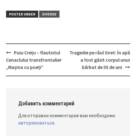
POSTED UNDER
DIVERSE
Puiu Crețu – flautistul
Tragedie pe râul Siret: în apă
Post
Cenaclului transfrontalier
a fost găsit corpul unui
navigation
„Mașina cu poeți”
bărbat de 55 de ani
Добавить комментарий
Для отправки комментария вам необходимо
авторизоваться
.