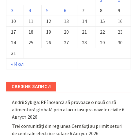
3
4
5
6
7
8
9
10
11
12
13
14
15
16
17
18
19
20
21
22
23
24
25
26
27
28
29
30
31
« Июл
СВЕЖИЕ ЗАПИСИ
Andrii Sybiga: RF încearcă să provoace o nouă criză
alimentară globală prin atacuri asupra navelor civile
6
Август 2026
Trei comunități din regiunea Cernăuți au primit seturi
de centrale electrice solare
6 Август 2026