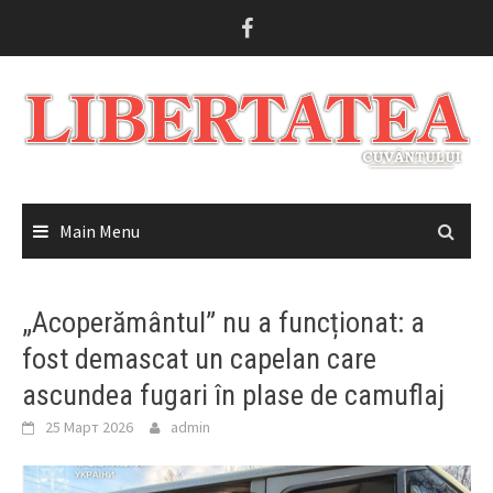
Skip
to
content
Main Menu
„Acoperământul” nu a funcționat: a
fost demascat un capelan care
ascundea fugari în plase de camuflaj
25 Март 2026
admin