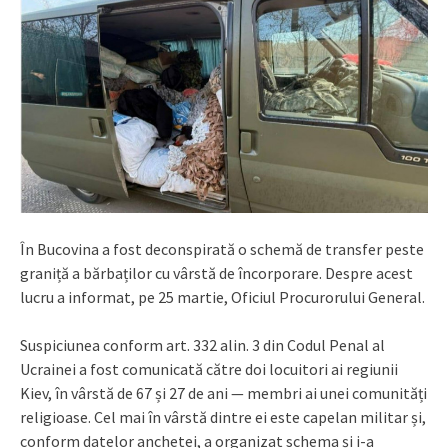
În Bucovina a fost deconspirată o schemă de transfer peste
graniță a bărbaților cu vârstă de încorporare. Despre acest
lucru a informat, pe 25 martie, Oficiul Procurorului General.
Suspiciunea conform art. 332 alin. 3 din Codul Penal al
Ucrainei a fost comunicată către doi locuitori ai regiunii
Kiev, în vârstă de 67 și 27 de ani — membri ai unei comunități
religioase. Cel mai în vârstă dintre ei este capelan militar și,
conform datelor anchetei, a organizat schema și i-a