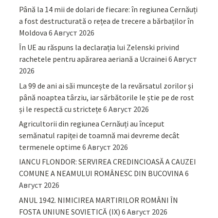
Până la 14 mii de dolari de fiecare: în regiunea Cernăuți
a fost destructurată o rețea de trecere a bărbaților în
Moldova
6 Август 2026
În UE au răspuns la declarația lui Zelenski privind
rachetele pentru apărarea aeriană a Ucrainei
6 Август
2026
La 99 de ani ai săi muncește de la revărsatul zorilor și
până noaptea târziu, iar sărbătorile le știe pe de rost
și le respectă cu strictețe
6 Август 2026
Agricultorii din regiunea Cernăuți au început
semănatul rapiței de toamnă mai devreme decât
termenele optime
6 Август 2026
IANCU FLONDOR: SERVIREA CREDINCIOASĂ A CAUZEI
COMUNE A NEAMULUI ROMÂNESC DIN BUCOVINA
6
Август 2026
ANUL 1942. NIMICIREA MARTIRILOR ROMÂNI ÎN
FOSTA UNIUNE SOVIETICĂ (IX)
6 Август 2026