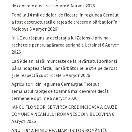
de centrale electrice solare
6 Август 2026
Până la 14 mii de dolari de fiecare: în regiunea Cernăuți
a fost destructurată o rețea de trecere a bărbaților în
Moldova
6 Август 2026
În UE au răspuns la declarația lui Zelenski privind
rachetele pentru apărarea aeriană a Ucrainei
6 Август
2026
La 99 de ani ai săi muncește de la revărsatul zorilor și
până noaptea târziu, iar sărbătorile le știe pe de rost
și le respectă cu strictețe
6 Август 2026
Agricultorii din regiunea Cernăuți au început
semănatul rapiței de toamnă mai devreme decât
termenele optime
6 Август 2026
IANCU FLONDOR: SERVIREA CREDINCIOASĂ A CAUZEI
COMUNE A NEAMULUI ROMÂNESC DIN BUCOVINA
6
Август 2026
ANUL 1942. NIMICIREA MARTIRILOR ROMÂNI ÎN