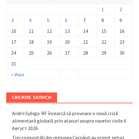
1
2
3
4
5
6
7
8
9
10
11
12
13
14
15
16
17
18
19
20
21
22
23
24
25
26
27
28
29
30
31
« Июл
СВЕЖИЕ ЗАПИСИ
Andrii Sybiga: RF încearcă să provoace o nouă criză
alimentară globală prin atacuri asupra navelor civile
6
Август 2026
Trei comunități din regiunea Cernăuți au primit seturi