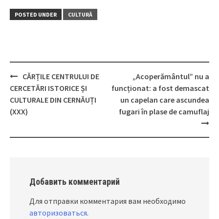
POSTED UNDER
CULTURĂ
CĂRȚILE CENTRULUI DE
„Acoperământul” nu a
Post
CERCETĂRI ISTORICE ȘI
funcționat: a fost demascat
navigation
CULTURALE DIN CERNĂUȚI
un capelan care ascundea
(XXX)
fugari în plase de camuflaj
Добавить комментарий
Для отправки комментария вам необходимо
авторизоваться
.