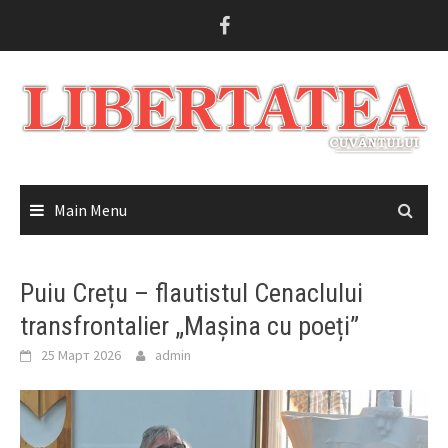
Skip
to
content
Main Menu
Puiu Crețu – flautistul Cenaclului
transfrontalier „Mașina cu poeți”
25 Март 2026
admin