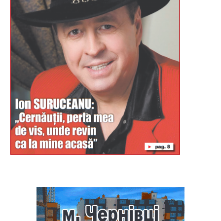
Буковина