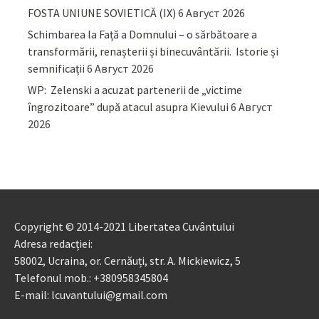
FOSTA UNIUNE SOVIETICĂ (IX)
6 Август 2026
Schimbarea la Față a Domnului – o sărbătoare a
transformării, renașterii și binecuvântării. Istorie și
semnificații
6 Август 2026
WP: Zelenski a acuzat partenerii de „victime
îngrozitoare” după atacul asupra Kievului
6 Август
2026
Copyright © 2014-2021 Libertatea Cuvântului
Adresa redacției:
58002, Ucraina, or. Cernăuți, str. A. Mickiewicz, 5
Telefonul mob.: +380958345804
E-mail: lcuvantului@gmail.com