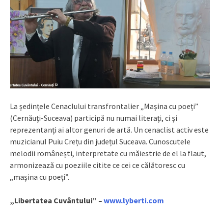
La ședințele Cenaclului transfrontalier „Mașina cu poeți”
(Cernăuți-Suceava) participă nu numai literați, ci și
reprezentanți ai altor genuri de artă. Un cenaclist activ este
muzicianul Puiu Crețu din județul Suceava. Cunoscutele
melodii românești, interpretate cu măiestrie de el la flaut,
armonizează cu poeziile citite ce cei ce călătoresc cu
„mașina cu poeți”.
„Libertatea Cuvântului” –
www.lyberti.com