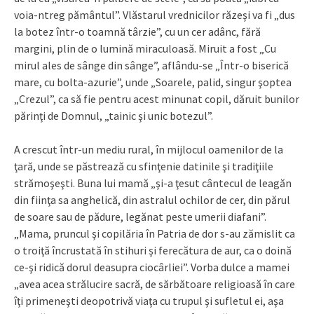
voia-ntreg pământul”. Vlăstarul vrednicilor răzeşi va fi „dus
la botez într-o toamnă târzie”, cu un cer adânc, fără
margini, plin de o lumină miraculoasă. Miruit a fost „Cu
mirul ales de sânge din sânge”, aflându-se „Într-o biserică
mare, cu bolta-azurie”, unde „Soarele, palid, singur şoptea
„Crezul”, ca să fie pentru acest minunat copil, dăruit bunilor
părinţi de Domnul, „tainic şi unic botezul”.
A crescut într-un mediu rural, în mijlocul oamenilor de la
ţară, unde se păstrează cu sfinţenie datinile şi tradiţiile
strămoşeşti. Buna lui mamă „şi-a ţesut cântecul de leagăn
din fiinţa sa anghelică, din astralul ochilor de cer, din părul
de soare sau de pădure, legănat peste umerii diafani”.
„Mama, pruncul şi copilăria în Patria de dor s-au zămislit ca
o troiţă încrustată în stihuri şi ferecătura de aur, ca o doină
ce-şi ridică dorul deasupra ciocârliei”. Vorba dulce a mamei
„avea acea strălucire sacră, de sărbătoare religioasă în care
îţi primeneşti deopotrivă viaţa cu trupul şi sufletul ei, aşa