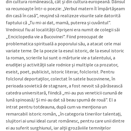
din cultura românească, cât şi din cultura europeană. Dânsul
va recunoaşte într-o poezie: „Verbul matern îl împărtăşeam
din casă în casă”, reuşind să realizeze visurile sale datorită
faptului că „Tu mi-ai dat, mamă, puterea şi cuvântul”.
Vrednicul fiu al localităţii Oprişeni era numit de colegii săi
„Enciclopedia vie a Bucovinei”. Fiind preocupat de
problematica spirituală a poporului său, a atacat cele mai
variate teme. De la poezie la eseul istoric, de la eseul istoric
la roman, scrierile lui sunt o mărturie vie a talentului, a
erudiţiei şi activităţii sale rodnice şi multiple ca prozator,
eseist, poet, publicist, istoric literar, folclorist. Pentru
folclorul deportaţilor, colectat în satele bucovinene, în
perioada sovietică de stagnare, a fost nevoit să părăsească
catedra universitară, fiindcă „mi-au pus veneticii cunună de
lună spinoasă/ Şi mi-au dat să beau spumă de rouă”. El a
intrat pentru totdeauna, după cum va menţiona un
remarcabil istoric român, „în categoria tinerilor talentaţi,
slujitori ai unui ideal curat românesc, pentru care unii dintre
ei au suferit surghiunul, iar alţii grozăviile temniţelor