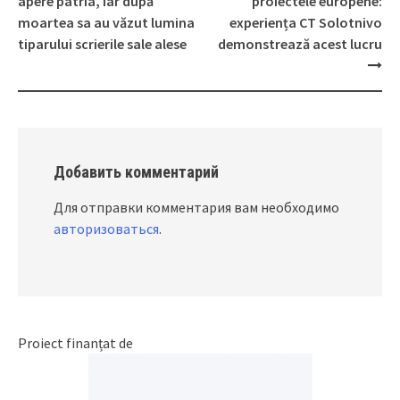
Post
apere patria, iar după
proiectele europene:
navigation
moartea sa au văzut lumina
experiența CT Solotnivo
tiparului scrierile sale alese
demonstrează acest lucru
Добавить комментарий
Для отправки комментария вам необходимо
авторизоваться
.
Proiect finanțat de