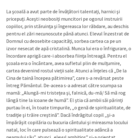
La şcoală a avut parte de învăţători talentaţi, harnici şi
pricepuţi. Aceşti neobosiţi muncitori pe ogorul instruirii
copiilor, prin stăruinţa şi îngereasca lor răbdare, au deschis
pentru el zări necunoscute până atunci. Elevul înzestrat de
Domnul cu deosebite capacităţi, sorbea cartea ca pe un
izvor nesecat de apă cristalină. Munca lui era o înfrigurare, o
încordare aprigă care-i absorbea fiinţa întreagă. Pentru el
şcoala era o încântare, avea sufletul plin de mulţumire,
cartea devenind rostul vieţii sale. Atunci a înţeles că „De la
Cina de taină începea pătimirea”, care s-a revărsat peste
întreg Pământul. De-aceea s-a adresat către scumpa sa
mamă: „Alungă-mi tristeţea şi, falnică, du-mă/ Să mă rog
lângă tine la icoane de humă”. El ştia că ambii săi părinţi
purtau în ei, în toate timpurile, „o genă de spiritualitate, de
tradiţie şi trăire creştină”. Dacă îndrăgitul copil „şi-a
împărăşit copilăria cu bucuria cântului şi mireasma locului
natal, loc în care pulsează o spiritualitate adâncă a
neamului său”, atunci „elevul ambiţios” şi-a orientat