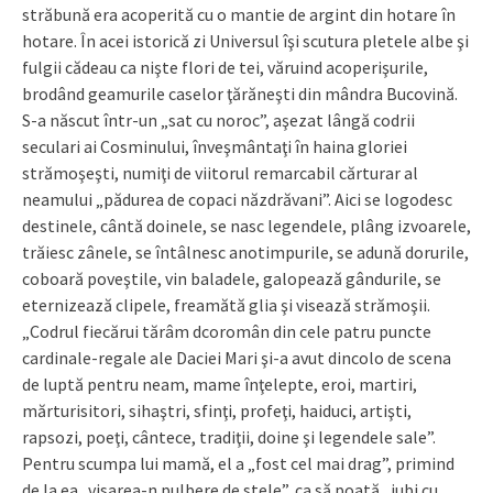
străbună era acoperită cu o mantie de argint din hotare în
hotare. În acei istorică zi Universul îşi scutura pletele albe şi
fulgii cădeau ca nişte flori de tei, văruind acoperişurile,
brodând geamurile caselor ţărăneşti din mândra Bucovină.
S-a născut într-un „sat cu noroc”, aşezat lângă codrii
seculari ai Cosminului, înveşmântaţi în haina gloriei
strămoşeşti, numiţi de viitorul remarcabil cărturar al
neamului „pădurea de copaci năzdrăvani”. Aici se logodesc
destinele, cântă doinele, se nasc legendele, plâng izvoarele,
trăiesc zânele, se întâlnesc anotimpurile, se adună dorurile,
coboară poveştile, vin baladele, galopează gândurile, se
eternizează clipele, freamătă glia şi visează strămoşii.
„Codrul fiecărui tărâm dcoromân din cele patru puncte
cardinale-regale ale Daciei Mari şi-a avut dincolo de scena
de luptă pentru neam, mame înţelepte, eroi, martiri,
mărturisitori, sihaştri, sfinţi, profeţi, haiduci, artişti,
rapsozi, poeţi, cântece, tradiţii, doine şi legendele sale”.
Pentru scumpa lui mamă, el a „fost cel mai drag”, primind
de la ea „visarea-n pulbere de stele”, ca să poată „iubi cu