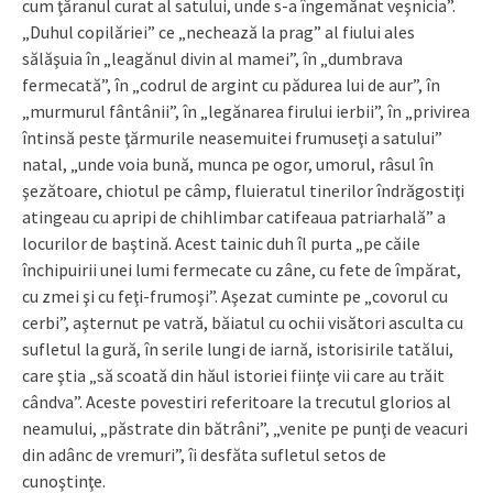
cum ţăranul curat al satului, unde s-a îngemănat veşnicia”.
„Duhul copilăriei” ce „nechează la prag” al fiului ales
sălăşuia în „leagănul divin al mamei”, în „dumbrava
fermecată”, în „codrul de argint cu pădurea lui de aur”, în
„murmurul fântânii”, în „legănarea firului ierbii”, în „privirea
întinsă peste ţărmurile neasemuitei frumuseţi a satului”
natal, „unde voia bună, munca pe ogor, umorul, râsul în
şezătoare, chiotul pe câmp, fluieratul tinerilor îndrăgostiţi
atingeau cu apripi de chihlimbar catifeaua patriarhală” a
locurilor de baştină. Acest tainic duh îl purta „pe căile
închipuirii unei lumi fermecate cu zâne, cu fete de împărat,
cu zmei şi cu feţi-frumoşi”. Aşezat cuminte pe „covorul cu
cerbi”, aşternut pe vatră, băiatul cu ochii visători asculta cu
sufletul la gură, în serile lungi de iarnă, istorisirile tatălui,
care ştia „să scoată din hăul istoriei fiinţe vii care au trăit
cândva”. Aceste povestiri referitoare la trecutul glorios al
neamului, „păstrate din bătrâni”, „venite pe punţi de veacuri
din adânc de vremuri”, îi desfăta sufletul setos de
cunoştinţe.