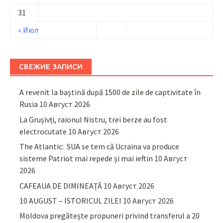
31
« Июл
СВЕЖИЕ ЗАПИСИ
A revenit la baștină după 1500 de zile de captivitate în
Rusia
10 Август 2026
La Grușivți, raionul Nistru, trei berze au fost
electrocutate
10 Август 2026
The Atlantic: SUA se tem că Ucraina va produce
sisteme Patriot mai repede și mai ieftin
10 Август
2026
CAFEAUA DE DIMINEAȚĂ
10 Август 2026
10 AUGUST – ISTORICUL ZILEI
10 Август 2026
Moldova pregătește propuneri privind transferul a 20