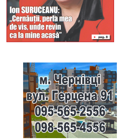
Буковина