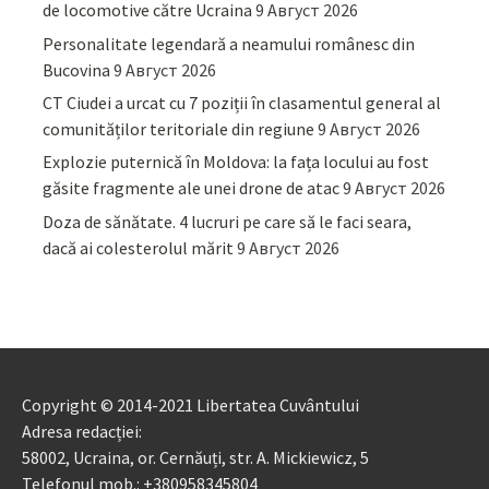
de locomotive către Ucraina
9 Август 2026
Personalitate legendară a neamului românesc din
Bucovina
9 Август 2026
CT Ciudei a urcat cu 7 poziții în clasamentul general al
comunităților teritoriale din regiune
9 Август 2026
Explozie puternică în Moldova: la fața locului au fost
găsite fragmente ale unei drone de atac
9 Август 2026
Doza de sănătate. 4 lucruri pe care să le faci seara,
dacă ai colesterolul mărit
9 Август 2026
Copyright © 2014-2021 Libertatea Cuvântului
Adresa redacției:
58002, Ucraina, or. Cernăuți, str. A. Mickiewicz, 5
Telefonul mob.: +380958345804