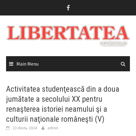
Skip
to
content
Main Menu
Activitatea studenţească din a doua
jumătate a secolului XX pentru
renaşterea istoriei neamului şi a
culturii naţionale româneşti (V)
23 Июль 2024
admin