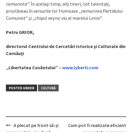
comuniste”. În acelaşi timp, alţi tineri, tot talentaţi,
proslăveau în versurile lor frumoase „nemurirea Partidului
Comunist” şi „chipul veşnic viu al marelui Lenin”.
Petru GRIOR,
directorul Centrului de Cercetări Istorice şi Culturale din
Cernăuţi
„Libertatea Cuvântului” –
www.lyberti.com
POSTED UNDER
CULTURĂ
A plecat pe front să-și
Cum pot fi realizate eficient