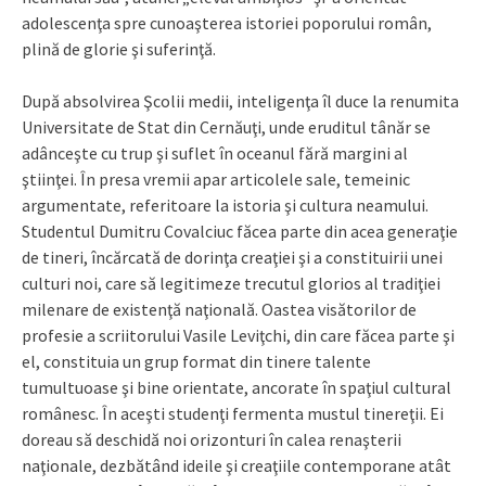
adolescenţa spre cunoaşterea istoriei poporului român,
plină de glorie şi suferinţă.
După absolvirea Şcolii medii, inteligenţa îl duce la renumita
Universitate de Stat din Cernăuţi, unde eruditul tânăr se
adânceşte cu trup şi suflet în oceanul fără margini al
ştiinţei. În presa vremii apar articolele sale, temeinic
argumentate, referitoare la istoria şi cultura neamului.
Studentul Dumitru Covalciuc făcea parte din acea generaţie
de tineri, încărcată de dorinţa creaţiei şi a constituirii unei
culturi noi, care să legitimeze trecutul glorios al tradiţiei
milenare de existenţă naţională. Oastea visătorilor de
profesie a scriitorului Vasile Leviţchi, din care făcea parte şi
el, constituia un grup format din tinere talente
tumultuoase şi bine orientate, ancorate în spaţiul cultural
românesc. În aceşti studenţi fermenta mustul tinereţii. Ei
doreau să deschidă noi orizonturi în calea renaşterii
naţionale, dezbătând ideile şi creaţiile contemporane atât