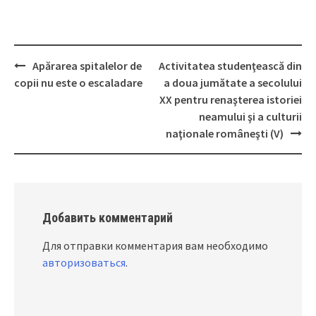
Apărarea spitalelor de
Activitatea studenţească din
Post
copii nu este o escaladare
a doua jumătate a secolului
navigation
XX pentru renaşterea istoriei
neamului şi a culturii
naţionale româneşti (V)
Добавить комментарий
Для отправки комментария вам необходимо
авторизоваться
.