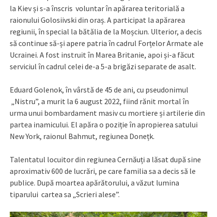
la Kiev și s-a înscris voluntar în apărarea teritorială a
raionului Golosiivski din oraș. A participat la apărarea
regiunii, în special la bătălia de la Moșciun. Ulterior, a decis
să continue să-și apere patria în cadrul Forțelor Armate ale
Ucrainei. A fost instruit în Marea Britanie, apoi și-a făcut
serviciul în cadrul celei de-a 5-a brigăzi separate de asalt.
Eduard Golenok, în vârstă de 45 de ani, cu pseudonimul
„Nistru”, a murit la 6 august 2022, fiind rănit mortal în
urma unui bombardament masiv cu mortiere și artilerie din
partea inamicului. El apăra o poziție în apropierea satului
New York, raionul Bahmut, regiunea Donețk.
Talentatul locuitor din regiunea Cernăuți a lăsat după sine
aproximativ 600 de lucrări, pe care familia sa a decis să le
publice. După moartea apărătorului, a văzut lumina
tiparului cartea sa „Scrieri alese”.