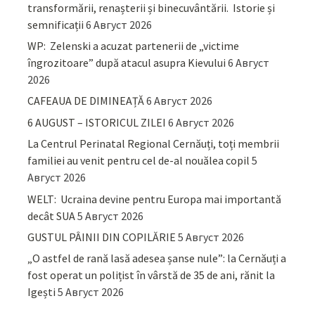
transformării, renașterii și binecuvântării. Istorie și
semnificații
6 Август 2026
WP: Zelenski a acuzat partenerii de „victime
îngrozitoare” după atacul asupra Kievului
6 Август
2026
CAFEAUA DE DIMINEAȚĂ
6 Август 2026
6 AUGUST – ISTORICUL ZILEI
6 Август 2026
La Centrul Perinatal Regional Cernăuți, toți membrii
familiei au venit pentru cel de-al nouălea copil
5
Август 2026
WELT: Ucraina devine pentru Europa mai importantă
decât SUA
5 Август 2026
GUSTUL PÂINII DIN COPILĂRIE
5 Август 2026
„O astfel de rană lasă adesea șanse nule”: la Cernăuți a
fost operat un polițist în vârstă de 35 de ani, rănit la
Igești
5 Август 2026