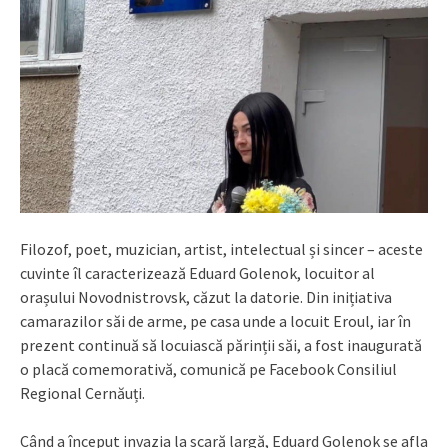
Filozof, poet, muzician, artist, intelectual și sincer – aceste
cuvinte îl caracterizează Eduard Golenok, locuitor al
orașului Novodnistrovsk, căzut la datorie. Din inițiativa
camarazilor săi de arme, pe casa unde a locuit Eroul, iar în
prezent continuă să locuiască părinții săi, a fost inaugurată
o placă comemorativă, comunică pe Facebook Consiliul
Regional Cernăuți.
Când a început invazia la scară largă, Eduard Golenok se afla