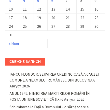
3
4
5
6
7
8
9
10
11
12
13
14
15
16
17
18
19
20
21
22
23
24
25
26
27
28
29
30
31
« Июл
СВЕЖИЕ ЗАПИСИ
IANCU FLONDOR: SERVIREA CREDINCIOASĂ A CAUZEI
COMUNE A NEAMULUI ROMÂNESC DIN BUCOVINA
6
Август 2026
ANUL 1942. NIMICIREA MARTIRILOR ROMÂNI ÎN
FOSTA UNIUNE SOVIETICĂ (IX)
6 Август 2026
Schimbarea la Față a Domnului – o sărbătoare a