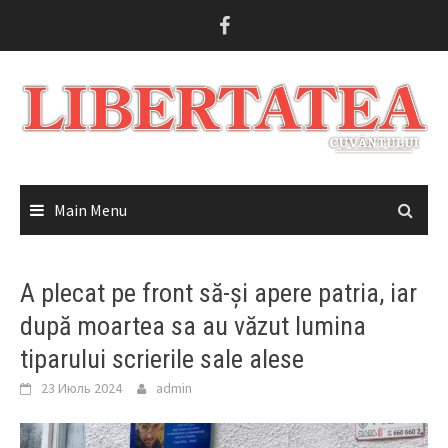
Skip
to
content
Main Menu
A plecat pe front să-și apere patria, iar
după moartea sa au văzut lumina
tiparului scrierile sale alese
23 Июль 2024
admin