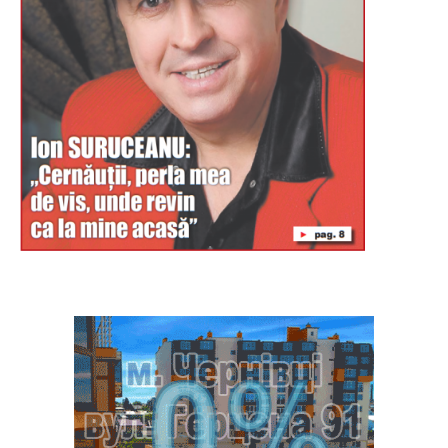
Буковина