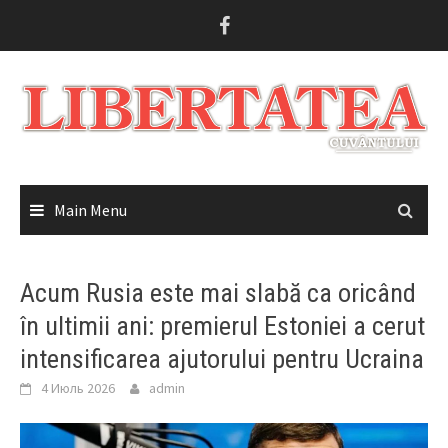
Skip
to
content
Main Menu
Acum Rusia este mai slabă ca oricând
în ultimii ani: premierul Estoniei a cerut
intensificarea ajutorului pentru Ucraina
4 Июль 2026
admin