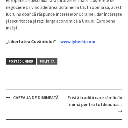
Europene să deschidă fără întârziere toate clusterele de
negociere privind aderarea Ucrainei la UE. În opinia sa, acest
lucru nu doar că răspunde intereselor Ucrainei, dar întărește
și securitatea și reziliența economică a Uniunii Europene
însăși.
„Libertatea Cuvântului” –
www.lyberti.com
POSTED UNDER
POLITICĂ
CAFEAUA DE DIMINEAȚĂ
Există tradiții care rămân în
Post
inimă pentru totdeauna…
navigation