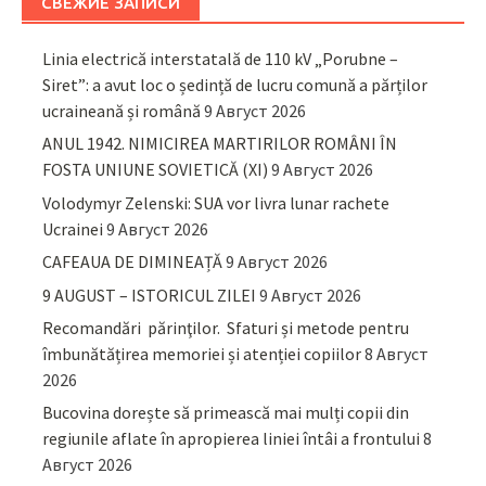
СВЕЖИЕ ЗАПИСИ
Linia electrică interstatală de 110 kV „Porubne –
Siret”: a avut loc o ședință de lucru comună a părților
ucraineană și română
9 Август 2026
ANUL 1942. NIMICIREA MARTIRILOR ROMÂNI ÎN
FOSTA UNIUNE SOVIETICĂ (XI)
9 Август 2026
Volodymyr Zelenski: SUA vor livra lunar rachete
Ucrainei
9 Август 2026
CAFEAUA DE DIMINEAȚĂ
9 Август 2026
9 AUGUST – ISTORICUL ZILEI
9 Август 2026
Recomandări părinţilor. Sfaturi și metode pentru
îmbunătățirea memoriei și atenției copiilor
8 Август
2026
Bucovina dorește să primească mai mulți copii din
regiunile aflate în apropierea liniei întâi a frontului
8
Август 2026