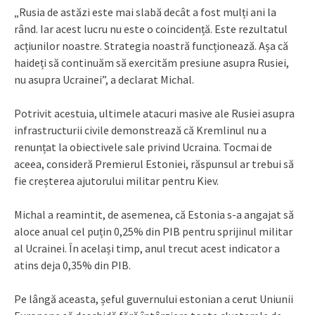
„Rusia de astăzi este mai slabă decât a fost mulți ani la
rând. Iar acest lucru nu este o coincidență. Este rezultatul
acțiunilor noastre. Strategia noastră funcționează. Așa că
haideți să continuăm să exercităm presiune asupra Rusiei,
nu asupra Ucrainei”, a declarat Michal.
Potrivit acestuia, ultimele atacuri masive ale Rusiei asupra
infrastructurii civile demonstrează că Kremlinul nu a
renunțat la obiectivele sale privind Ucraina. Tocmai de
aceea, consideră Premierul Estoniei, răspunsul ar trebui să
fie creșterea ajutorului militar pentru Kiev.
Michal a reamintit, de asemenea, că Estonia s-a angajat să
aloce anual cel puțin 0,25% din PIB pentru sprijinul militar
al Ucrainei. În același timp, anul trecut acest indicator a
atins deja 0,35% din PIB.
Pe lângă aceasta, șeful guvernului estonian a cerut Uniunii