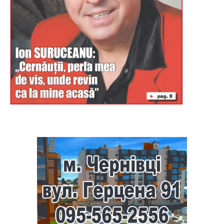
Буковина