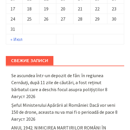
17
18
19
20
21
22
23
24
25
26
27
28
29
30
31
« Июл
СВЕЖИЕ ЗАПИСИ
Se ascundea într-un depozit de fân: în regiunea
Cernăuți, după 11 zile de căutări, a fost reținut
bărbatul care a deschis focul asupra polițiștilor
8
Август 2026
Șeful Ministerului Apărării al României: Dacă vor veni
150 de drone, aceasta nu va mai fi o perioadă de pace
8
Август 2026
ANUL 1942. NIMICIREA MARTIRILOR ROMÂNI ÎN