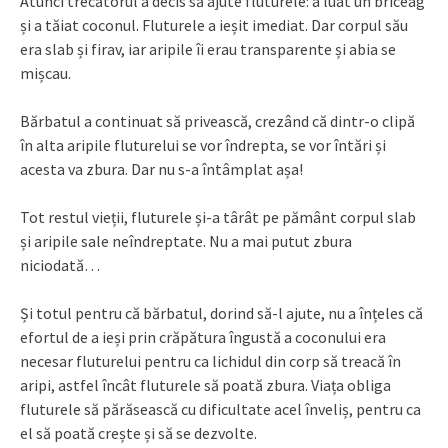
Atunci trecătorul a decis să ajute fluturele: a luat un briceag
și a tăiat coconul. Fluturele a ieșit imediat. Dar corpul său
era slab și firav, iar aripile îi erau transparente și abia se
mișcau.
Bărbatul a continuat să privească, crezând că dintr-o clipă
în alta aripile fluturelui se vor îndrepta, se vor întări și
acesta va zbura. Dar nu s-a întâmplat așa!
Tot restul vieții, fluturele și-a târât pe pământ corpul slab
și aripile sale neîndreptate. Nu a mai putut zbura
niciodată…
Și totul pentru că bărbatul, dorind să-l ajute, nu a înțeles că
efortul de a ieși prin crăpătura îngustă a coconului era
necesar fluturelui pentru ca lichidul din corp să treacă în
aripi, astfel încât fluturele să poată zbura. Viața obliga
fluturele să părăsească cu dificultate acel înveliș, pentru ca
el să poată crește și să se dezvolte.