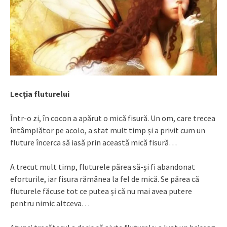
Lecția fluturelui
Într-o zi, în cocon a apărut o mică fisură. Un om, care trecea
întâmplător pe acolo, a stat mult timp și a privit cum un
fluture încerca să iasă prin această mică fisură…
A trecut mult timp, fluturele părea să-și fi abandonat
eforturile, iar fisura rămânea la fel de mică. Se părea că
fluturele făcuse tot ce putea și că nu mai avea putere
pentru nimic altceva…