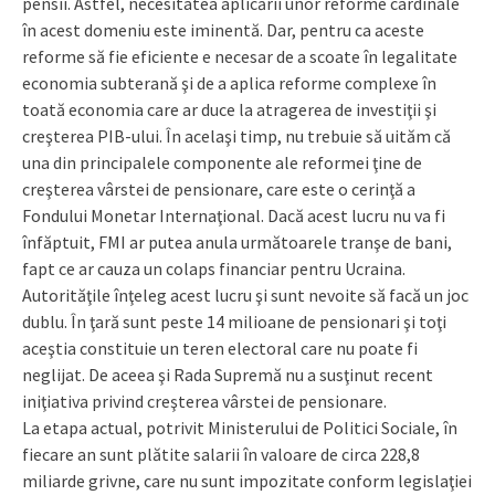
pensii. Astfel, necesitatea aplicării unor reforme cardinale
în acest domeniu este iminentă. Dar, pentru ca aceste
reforme să fie eficiente e necesar de a scoate în legalitate
economia subterană şi de a aplica reforme complexe în
toată economia care ar duce la atragerea de investiţii şi
creşterea PIB-ului. În acelaşi timp, nu trebuie să uităm că
una din principalele componente ale reformei ţine de
creşterea vârstei de pensionare, care este o cerinţă a
Fondului Monetar Inter­naţional. Dacă acest lucru nu va fi
înfăptuit, FMI ar putea anula următoarele tranşe de bani,
fapt ce ar cauza un colaps financiar pentru Ucraina.
Autorităţile înţeleg acest lucru şi sunt nevoite să facă un joc
dublu. În ţară sunt peste 14 milioane de pensionari şi toţi
aceştia constituie un teren electoral care nu poate fi
neglijat. De aceea şi Rada Supremă nu a susţinut recent
iniţiativa privind creşterea vârstei de pensionare.
La etapa actual, potrivit Ministerului de Politici Sociale, în
fiecare an sunt plătite salarii în valoare de circa 228,8
miliarde grivne, care nu sunt impozitate conform legislaţiei