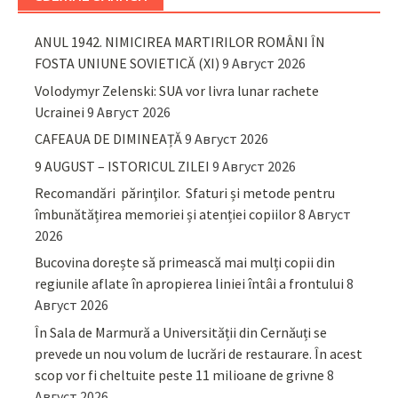
ANUL 1942. NIMICIREA MARTIRILOR ROMÂNI ÎN
FOSTA UNIUNE SOVIETICĂ (XI)
9 Август 2026
Volodymyr Zelenski: SUA vor livra lunar rachete
Ucrainei
9 Август 2026
CAFEAUA DE DIMINEAȚĂ
9 Август 2026
9 AUGUST – ISTORICUL ZILEI
9 Август 2026
Recomandări părinţilor. Sfaturi și metode pentru
îmbunătățirea memoriei și atenției copiilor
8 Август
2026
Bucovina dorește să primească mai mulți copii din
regiunile aflate în apropierea liniei întâi a frontului
8
Август 2026
În Sala de Marmură a Universității din Cernăuți se
prevede un nou volum de lucrări de restaurare. În acest
scop vor fi cheltuite peste 11 milioane de grivne
8
Август 2026