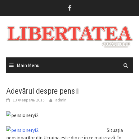
Skip
to
content
Main Menu
Adevărul despre pensii
13 Февраль 2015
admin
Situaţia
pensionarilor din Ucraina este din ce în ce mai gravă, în