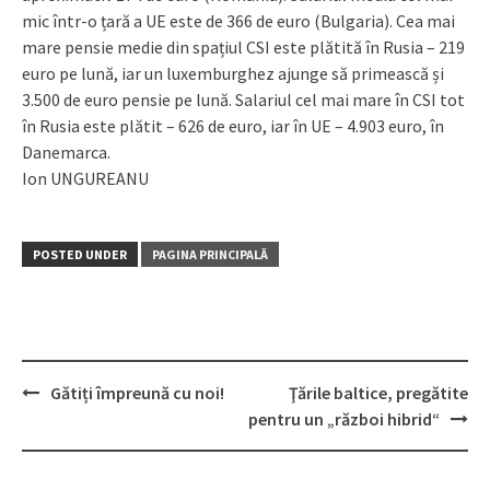
mic într-o țară a UE este de 366 de euro (Bulgaria). Cea mai
mare pensie medie din spațiul CSI este plătită în Rusia – 219
euro pe lună, iar un luxemburghez ajunge să primească și
3.500 de euro pensie pe lună. Salariul cel mai mare în CSI tot
în Rusia este plătit – 626 de euro, iar în UE – 4.903 euro, în
Danemarca.
Ion UNGUREANU
POSTED UNDER
PAGINA PRINCIPALĂ
Gătiți împreună cu noi!
Ţările baltice, pregătite
Post
pentru un „război hibrid“
navigation