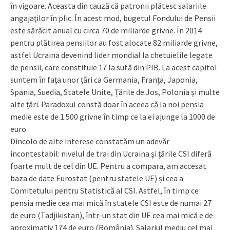
în vigoare. Aceasta din cauză că patronii plătesc salariile
angajaţilor în plic. În acest mod, bugetul Fondului de Pensii
este sărăcit anual cu circa 70 de miliarde grivne. În 2014
pentru plătirea pensiilor au fost alocate 82 miliarde grivne,
astfel Ucraina devenind lider mondial la chetuielile legate
de pensii, care constituie 17 la sută din PIB. La acest capitol
suntem în faţa unor ţări ca Germania, Franța, Japonia,
Spania, Suedia, Statele Unite, Țările de Jos, Polonia și multe
alte țări. Paradoxul constă doar în aceea că la noi pensia
medie este de 1.500 grivne în timp ce la ei ajunge la 1000 de
euro.
Dincolo de alte interese constatăm un adevăr
incontestabil: nivelul de trai din Ucraina şi ţările CSI diferă
foarte mult de cel din UE. Pentru a compara, am accesat
baza de date Eurostat (pentru statele UE) și cea a
Comitetului pentru Statistică al CSI. Astfel, în timp ce
pensia medie cea mai mică în statele CSI este de numai 27
de euro (Tadjikistan), într-un stat din UE cea mai mică e de
aproximativ 174 de euro (România). Salariul mediu cel mai