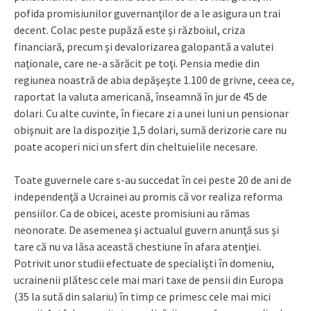
pofida promisiunilor guvernanţilor de a le asigura un trai
decent. Colac peste pupăză este şi războiul, criza
financiară, precum şi devalorizarea galopantă a valutei
naţionale, care ne-a sărăcit pe toţi. Pensia medie din
regiunea noastră de abia depăşeşte 1.100 de grivne, ceea ce,
raportat la valuta americană, înseamnă în jur de 45 de
dolari. Cu alte cuvinte, în fiecare zi a unei luni un pensionar
obişnuit are la dispoziţie 1,5 dolari, sumă derizorie care nu
poate acoperi nici un sfert din cheltuielile necesare.
Toate guvernele care s-au succedat în cei peste 20 de ani de
independenţă a Ucrainei au promis că vor realiza reforma
pensiilor. Ca de obicei, aceste promisiuni au rămas
neonorate. De asemenea şi actualul guvern anunţă sus şi
tare că nu va lăsa această chestiune în afara atenţiei.
Potrivit unor studii efectuate de specialişti în domeniu,
ucrainenii plătesc cele mai mari taxe de pensii din Europa
(35 la sută din salariu) în timp ce primesc cele mai mici