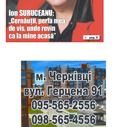
Буковина