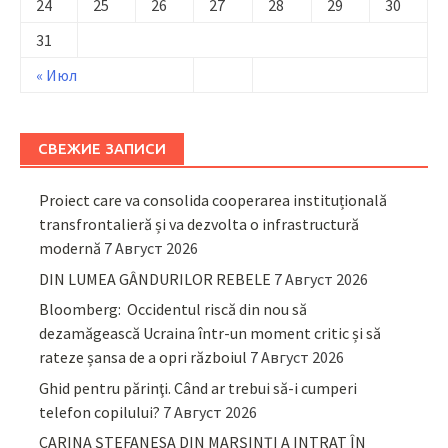
24
25
26
27
28
29
30
31
« Июл
СВЕЖИЕ ЗАПИСИ
Proiect care va consolida cooperarea instituțională
transfrontalieră și va dezvolta o infrastructură
modernă
7 Август 2026
DIN LUMEA GÂNDURILOR REBELE
7 Август 2026
Bloomberg: Occidentul riscă din nou să
dezamăgească Ucraina într-un moment critic și să
rateze șansa de a opri războiul
7 Август 2026
Ghid pentru părinţi. Când ar trebui să-i cumperi
telefon copilului?
7 Август 2026
CARINA ȘTEFANESA DIN MARȘINȚI A INTRAT ÎN