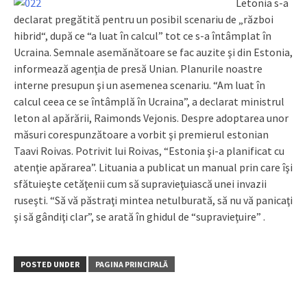
Letonia s-a
declarat pregătită pentru un posibil scenariu de „război
hibrid“, după ce “a luat în calcul” tot ce s-a întâmplat în
Ucraina. Semnale asemănătoare se fac auzite şi din Estonia,
informează agenţia de presă Unian. Planurile noastre
interne presupun şi un asemenea scenariu. “Am luat în
calcul ceea ce se întâmplă în Ucraina”, a declarat ministrul
leton al apărării, Raimonds Vejonis. Despre adoptarea unor
măsuri corespunzătoare a vorbit şi premierul estonian
Taavi Roivas. Potrivit lui Roivas, “Estonia şi-a planificat cu
atenţie apărarea”. Lituania a publicat un manual prin care îşi
sfătuieşte cetăţenii cum să supravieţuiască unei invazii
ruseşti. “Să vă păstraţi mintea netulburată, să nu vă panicaţi
şi să gândiţi clar”, se arată în ghidul de “supravieţuire” .
POSTED UNDER
PAGINA PRINCIPALĂ