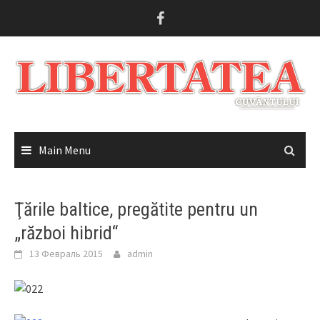
Skip
to
content
Main Menu
Ţările baltice, pregătite pentru un
„război hibrid“
13 Февраль 2015
admin