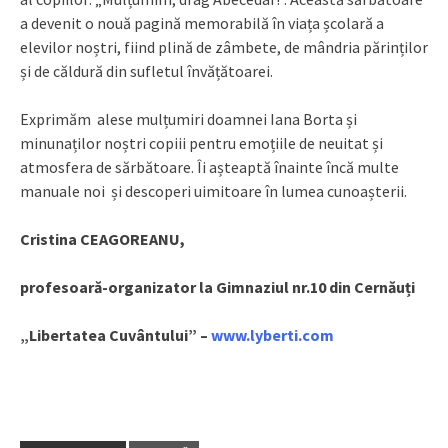
a devenit o nouă pagină memorabilă în viața școlară a
elevilor noștri, fiind plină de zâmbete, de mândria părinților
și de căldură din sufletul învățătoarei.
Exprimăm alese mulțumiri doamnei Iana Borta și
minunaților noștri copiii pentru emoțiile de neuitat și
atmosfera de sărbătoare. Îi așteaptă înainte încă multe
manuale noi și descoperi uimitoare în lumea cunoașterii.
Cristina CEAGOREANU,
profesoară-organizator la Gimnaziul nr.10 din Cernăuți
„Libertatea Cuvântului” –
www.lyberti.com