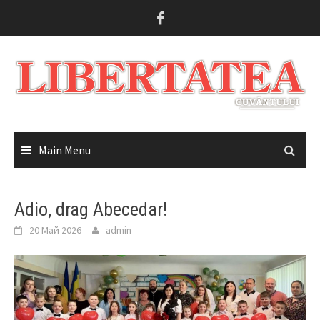
Skip
to
content
Main Menu
Adio, drag Abecedar!
20 Май 2026
admin