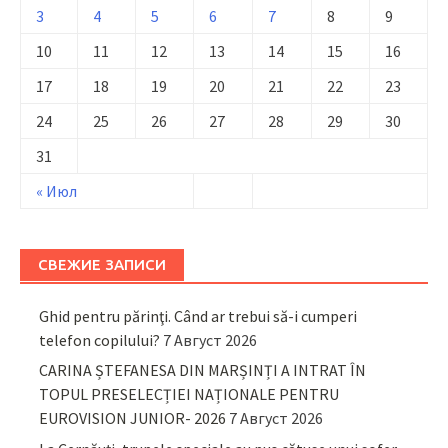
3
4
5
6
7
8
9
10
11
12
13
14
15
16
17
18
19
20
21
22
23
24
25
26
27
28
29
30
31
« Июл
СВЕЖИЕ ЗАПИСИ
Ghid pentru părinţi. Când ar trebui să-i cumperi
telefon copilului?
7 Август 2026
CARINA ȘTEFANESA DIN MARȘINȚI A INTRAT ÎN
TOPUL PRESELECȚIEI NAȚIONALE PENTRU
EUROVISION JUNIOR- 2026
7 Август 2026