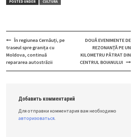
POSTED UNDER
CULTURĂ
În regiunea Cernăuți, pe
DOUĂ EVENIMENTE DE
Post
traseul spre granița cu
REZONANȚĂ PE UN
navigation
Moldova, continuă
KILOMETRU PĂTRAT DIN
repararea autostrăzii
CENTRUL BOIANULUI
Добавить комментарий
Для отправки комментария вам необходимо
авторизоваться
.