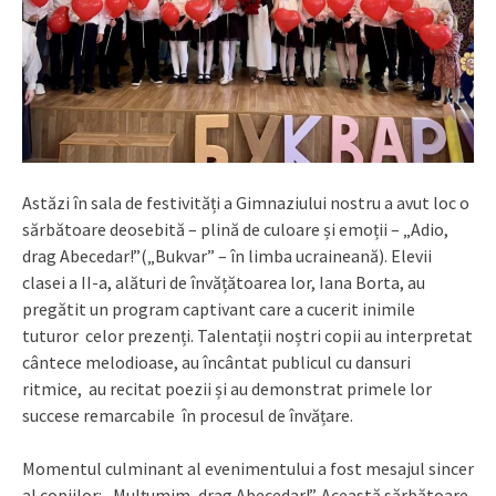
Astăzi în sala de festivități a Gimnaziului nostru a avut loc o
sărbătoare deosebită – plină de culoare și emoții – „Adio,
drag Abecedar!”(„Bukvar” – în limba ucraineană). Elevii
clasei a II-a, alături de învățătoarea lor, Iana Borta, au
pregătit un program captivant care a cucerit inimile
tuturor celor prezenți. Talentații noștri copii au interpretat
cântece melodioase, au încântat publicul cu dansuri
ritmice, au recitat poezii și au demonstrat primele lor
succese remarcabile în procesul de învățare.
Momentul culminant al evenimentului a fost mesajul sincer
al copiilor: „Mulțumim, drag Abecedar!”. Această sărbătoare