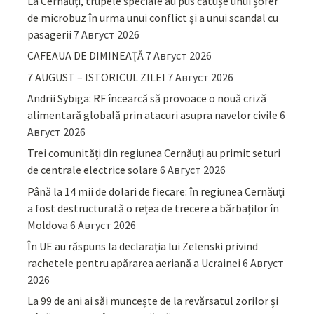
La Cernăuți, trupele speciale au pus cătușe unui șofer
de microbuz în urma unui conflict și a unui scandal cu
pasagerii
7 Август 2026
CAFEAUA DE DIMINEAȚĂ
7 Август 2026
7 AUGUST – ISTORICUL ZILEI
7 Август 2026
Andrii Sybiga: RF încearcă să provoace o nouă criză
alimentară globală prin atacuri asupra navelor civile
6
Август 2026
Trei comunități din regiunea Cernăuți au primit seturi
de centrale electrice solare
6 Август 2026
Până la 14 mii de dolari de fiecare: în regiunea Cernăuți
a fost destructurată o rețea de trecere a bărbaților în
Moldova
6 Август 2026
În UE au răspuns la declarația lui Zelenski privind
rachetele pentru apărarea aeriană a Ucrainei
6 Август
2026
La 99 de ani ai săi muncește de la revărsatul zorilor și