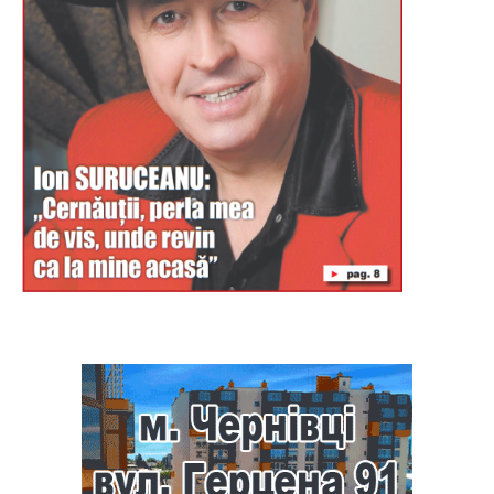
Буковина