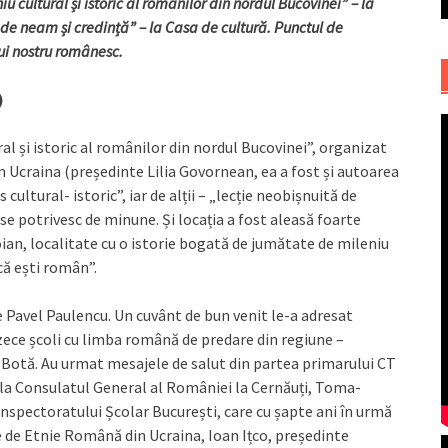
u cultural și istoric al românilor din nordul Bucovinei” – la
re de neam și credință” – la Casa de cultură. Punctul de
ui nostru românesc.
)
l și istoric al românilor din nordul Bucovinei”, organizat
 Ucraina (președinte Lilia Govornean, ea a fost și autoarea
cultural- istoric”, iar de alții – „lecție neobișnuită de
 se potrivesc de minune. Și locația a fost aleasă foarte
oian, localitate cu o istorie bogată de jumătate de mileniu
că ești român”.
e Pavel Paulencu. Un cuvânt de bun venit le-a adresat
 zece școli cu limba română de predare din regiune –
a Botă. Au urmat mesajele de salut din partea primarului CT
e la Consulatul General al României la Cernăuți, Toma-
Inspectoratului Școlar București, care cu șapte ani în urmă
ce de Etnie Română din Ucraina, Ioan Ițco, președinte