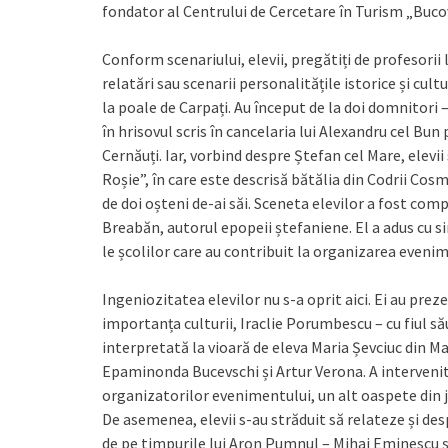
fondator al Centrului de Cercetare în Turism „Bu
Conform scenariului, elevii, pregătiți de profesori
relatări sau scenarii personalitățile istorice și cu
la poale de Carpați. Au început de la doi domnitori
în hrisovul scris în cancelaria lui Alexandru cel B
Cernăuți. Iar, vorbind despre Ștefan cel Mare, elevi
Roșie”, în care este descrisă bătălia din Codrii Cosm
de doi oșteni de-ai săi. Sceneta elevilor a fost com
Breabăn, autorul epopeii ștefaniene. El a adus cu s
le școlilor care au contribuit la organizarea evenim
Ingeniozitatea elevilor nu s-a oprit aici. Ei au pre
importanța culturii, Iraclie Porumbescu – cu fiul să
interpretată la vioară de eleva Maria Șevciuc din Ma
Epaminonda Bucevschi și Artur Verona. A intervenit c
organizatorilor evenimentului, un alt oaspete din j
De asemenea, elevii s-au străduit să relateze și des
de pe timpurile lui Aron Pumnul – Mihai Eminescu ș