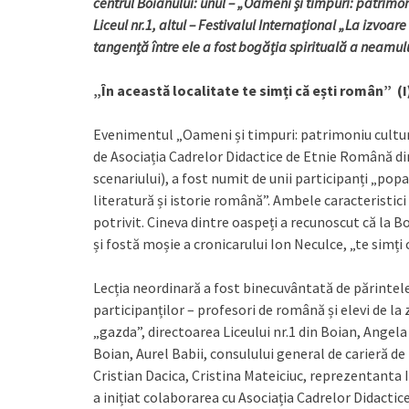
centrul Boianului: unul – „Oameni și timpuri: patrimoni
Liceul nr.1, altul – Festivalul Internațional „La izvoa
tangență între ele a fost bogăția spirituală a neamul
„În această localitate te simți că ești român” (I
Evenimentul „Oameni și timpuri: patrimoniu cultura
de Asociația Cadrelor Didactice de Etnie Română din
scenariului), a fost numit de unii participanți „popas 
literatură și istorie română”. Ambele caracteristici
potrivit. Cineva dintre oaspeți a recunoscut că la B
și fostă moșie a cronicarului Ion Neculce, „te simți 
Lecția neordinară a fost binecuvântată de părintel
participanților – profesori de română și elevi de la
„gazda”, directoarea Liceului nr.1 din Boian, Angel
Boian, Aurel Babii, consulului general de carieră d
Cristian Dacica, Cristina Mateiciuc, reprezentanta 
a inițiat colaborarea cu Asociația Cadrelor Didacti