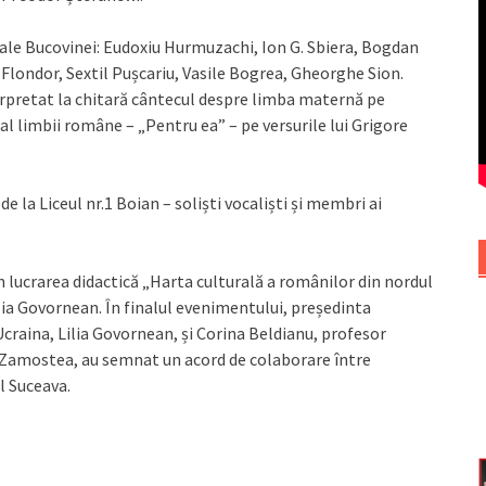
ii ale Bucovinei: Eudoxiu Hurmuzachi, Ion G. Sbiera, Bogdan
Flondor, Sextil Pușcariu, Vasile Bogrea, Gheorghe Sion.
terpretat la chitară cântecul despre limba maternă pe
n al limbii române – „Pentru ea” – pe versurile lui Grigore
e la Liceul nr.1 Boian – soliști vocaliști și membri ai
n lucrarea didactică „Harta culturală a românilor din nordul
lia Govornean. În finalul evenimentului, președinta
craina, Lilia Govornean, și Corina Beldianu, profesor
Zamostea, au semnat un acord de colaborare între
l Suceava.