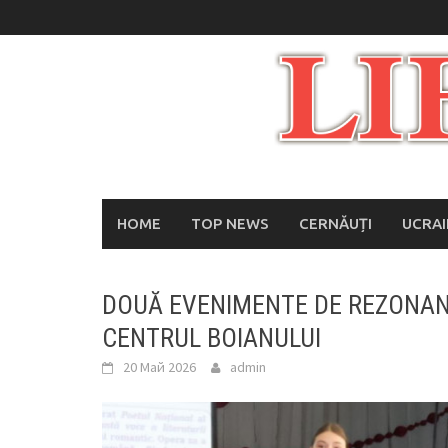
Skip
to
content
HOME
TOP NEWS
CERNĂUȚI
UCRA
DOUĂ EVENIMENTE DE REZONAN
CENTRUL BOIANULUI
20 Май 2026
admin