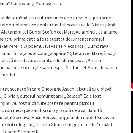
covina” Câmpulung Moldovenesc.
i lor de română, au avut misiunea de a prezenta prin scurte
lturale emblematice pentru ținutul nostru de la Nistru până
 – Alexandru cel Bun și Ștefan cel Mare. Au amintit că anume
un pentru prima dată a fost atestat documentar orașul
i s-au referit la poemul lui Vasile Alecsandri „Dumbrava
inului. În fața publicului „a apărut” Ștefan cel Mare, însoțit
pletată de relatarea scriitorului din Suceava, Andrei
ine pachete cu cărțile sale despre Ștefan cel Mare, donându-
entului.
zentat scenete în care Gheorghe Asachi discută cu o elevă
u, Ciprian, autorul nemuritoarei „Balade”. Ea a fost
rșinți. Au fost alcătuite scenete pentru pictorii
u un mesaj de salut și cu o gravură de a sa, dăruită
udețul Suceava, Radu Bercea, originar din nordul Bucovinei.
pre doi colegi iluștri de la Gimnaziul german din Cernăuți
i Teodor Ștefanelli.