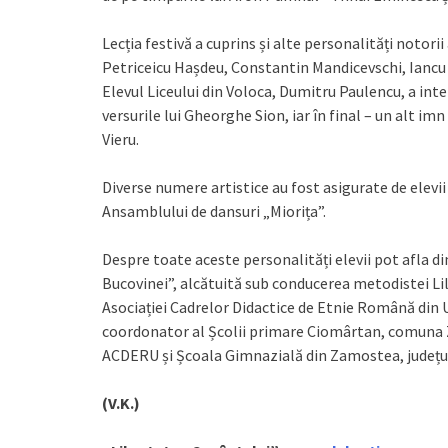
Lecția festivă a cuprins și alte personalități notor
Petriceicu Hașdeu, Constantin Mandicevschi, Iancu 
Elevul Liceului din Voloca, Dumitru Paulencu, a in
versurile lui Gheorghe Sion, iar în final – un alt im
Vieru.
Diverse numere artistice au fost asigurate de elevii d
Ansamblului de dansuri „Miorița”.
Despre toate aceste personalități elevii pot afla di
Bucovinei”, alcătuită sub conducerea metodistei Li
Asociației Cadrelor Didactice de Etnie Română din U
coordonator al Școlii primare Ciomârtan, comuna 
ACDERU și Școala Gimnazială din Zamostea, județu
(V.K.)