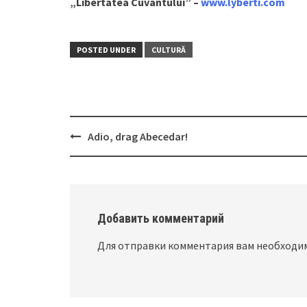
„Libertatea Cuvântului” –
www.lyberti.com
POSTED UNDER
CULTURĂ
Adio, drag Abecedar!
Post
navigation
Добавить комментарий
Для отправки комментария вам необход