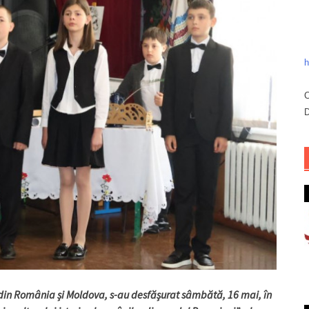
h
C
D
din România și Moldova, s-au desfășurat sâmbătă, 16 mai, în