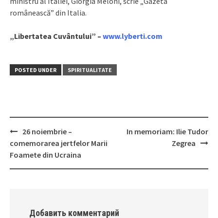
ministru al Italiei, Giorgia Meloni, scrie „Gazeta
românească” din Italia.
„Libertatea Cuvântului” –
www.lyberti.com
POSTED UNDER
SPIRITUALITATE
26 noiembrie –
In memoriam: Ilie Tudor
Post
comemorarea jertfelor Marii
Zegrea
navigation
Foamete din Ucraina
Добавить комментарий