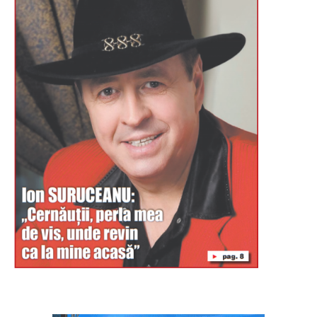
Буковина