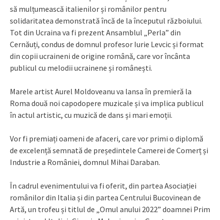
să mulțumească italienilor și românilor pentru
solidaritatea demonstrată încă de la începutul războiului.
Tot din Ucraina va fi prezent Ansamblul „Perla” din
Cernăuți, condus de domnul profesor Iurie Levcic și format
din copii ucraineni de origine română, care vor încânta
publicul cu melodii ucrainene și românești.
Marele artist Aurel Moldoveanu va lansa în premieră la
Roma două noi capodopere muzicale și va implica publicul
în actul artistic, cu muzică de dans și mari emoții.
Vor fi premiați oameni de afaceri, care vor primi o diplomă
de excelență semnată de președintele Camerei de Comerț și
Industrie a României, domnul Mihai Daraban.
În cadrul evenimentului va fi oferit, din partea Asociației
românilor din Italia și din partea Centrului Bucovinean de
Artă, un trofeu și titlul de „Omul anului 2022” doamnei Prim