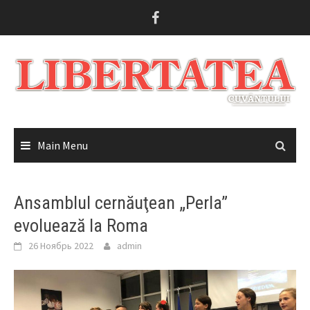
Skip
to
content
Main Menu
Ansamblul cernăuţean „Perla”
evoluează la Roma
26 Ноябрь 2022
admin