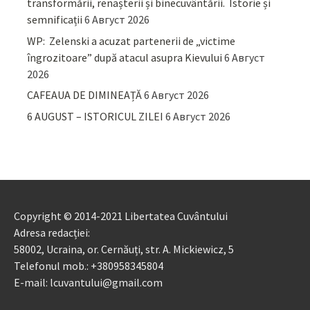
transformării, renașterii și binecuvântării. Istorie și
semnificații
6 Август 2026
WP: Zelenski a acuzat partenerii de „victime
îngrozitoare” după atacul asupra Kievului
6 Август
2026
CAFEAUA DE DIMINEAȚĂ
6 Август 2026
6 AUGUST – ISTORICUL ZILEI
6 Август 2026
Copyright © 2014-2021 Libertatea Cuvântului
Adresa redacției:
58002, Ucraina, or. Cernăuți, str. A. Mickiewicz, 5
Telefonul mob.: +380958345804
E-mail: lcuvantului@gmail.com