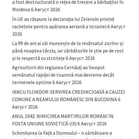
a fost destructurată o rețea de trecere a bărbaților în
Moldova
6 Август 2026
În UE au răspuns la declarația lui Zelenski privind
rachetele pentru apărarea aeriană a Ucrainei
6 Август
2026
La 99 de ani ai săi muncește de la revărsatul zorilor și
până noaptea târziu, iar sărbătorile le știe pe de rost
și le respectă cu strictețe
6 Август 2026
Agricultorii din regiunea Cernăuți au început
semănatul rapiței de toamnă mai devreme decât
termenele optime
6 Август 2026
IANCU FLONDOR: SERVIREA CREDINCIOASĂ A CAUZEI
COMUNE A NEAMULUI ROMÂNESC DIN BUCOVINA
6
Август 2026
ANUL 1942. NIMICIREA MARTIRILOR ROMÂNI ÎN
FOSTA UNIUNE SOVIETICĂ (IX)
6 Август 2026
Schimbarea la Față a Domnului – o sărbătoare a