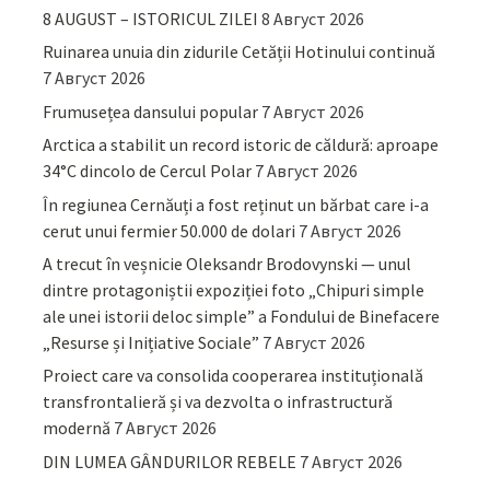
8 AUGUST – ISTORICUL ZILEI
8 Август 2026
Ruinarea unuia din zidurile Cetății Hotinului continuă
7 Август 2026
Frumusețea dansului popular
7 Август 2026
Arctica a stabilit un record istoric de căldură: aproape
34°C dincolo de Cercul Polar
7 Август 2026
În regiunea Cernăuți a fost reținut un bărbat care i-a
cerut unui fermier 50.000 de dolari
7 Август 2026
A trecut în veșnicie Oleksandr Brodovynski — unul
dintre protagoniștii expoziției foto „Chipuri simple
ale unei istorii deloc simple” a Fondului de Binefacere
„Resurse și Inițiative Sociale”
7 Август 2026
Proiect care va consolida cooperarea instituțională
transfrontalieră și va dezvolta o infrastructură
modernă
7 Август 2026
DIN LUMEA GÂNDURILOR REBELE
7 Август 2026