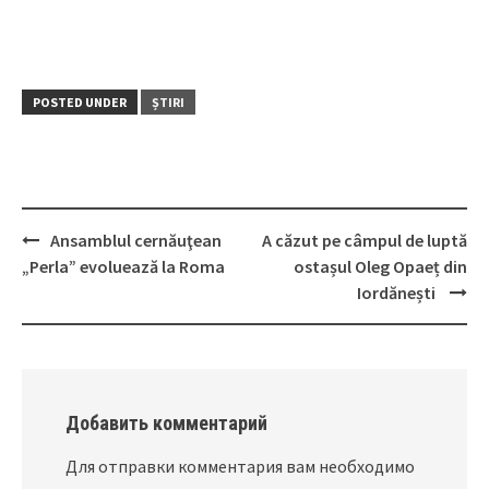
POSTED UNDER
ȘTIRI
Ansamblul cernăuţean
A căzut pe câmpul de luptă
Post
„Perla” evoluează la Roma
ostașul Oleg Opaeț din
navigation
Iordănești
Добавить комментарий
Для отправки комментария вам необходимо