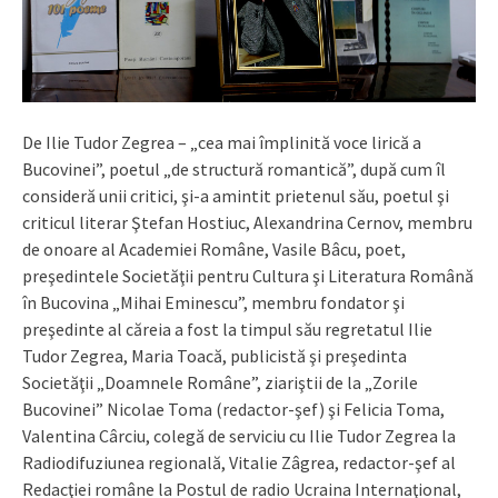
De Ilie Tudor Zegrea – „cea mai împlinită voce lirică a
Bucovinei”, poetul „de structură romantică”, după cum îl
consideră unii critici, şi-a amintit prietenul său, poetul şi
criticul literar Ştefan Hostiuc, Alexandrina Cernov, membru
de onoare al Academiei Române, Vasile Bâcu, poet,
preşedintele Societăţii pentru Cultura şi Literatura Română
în Bucovina „Mihai Eminescu”, membru fondator şi
preşedinte al căreia a fost la timpul său regretatul Ilie
Tudor Zegrea, Maria Toacă, publicistă şi preşedinta
Societăţii „Doamnele Române”, ziariştii de la „Zorile
Bucovinei” Nicolae Toma (redactor-şef) şi Felicia Toma,
Valentina Cârciu, colegă de serviciu cu Ilie Tudor Zegrea la
Radiodifuziunea regională, Vitalie Zâgrea, redactor-şef al
Redacţiei române la Postul de radio Ucraina Internaţional,