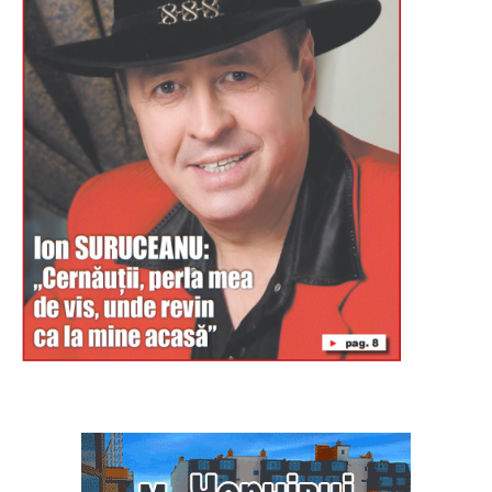
Буковина