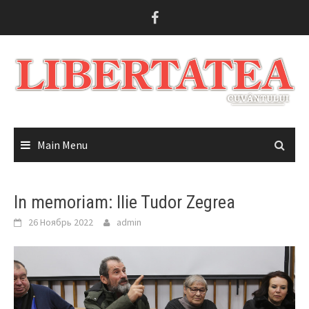
Skip
to
content
Main Menu
In memoriam: Ilie Tudor Zegrea
26 Ноябрь 2022
admin