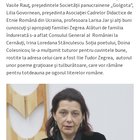
Vasile Rauţ, preşedintele Societăţii panucrainene „Golgota”,
Lilia Govornean, preşedinta Asociaţiei Cadrelor Didactice de
Etnie Română din Ucraina, profesoara Larisa Jar şi alţi buni
cunoscuţi şi apropiaţi familiei Zegrea. Alături de familia
îndurerată s-a aflat Consulul General al României la
Cernăuţi, Irina Loredana Stănculescu. Soţia poetului, Doina
Colesnicov, le-a mulţumit tuturor pentru cuvintele bune,
rostite la adresa celui care a fost Ilie Tudor Zegrea, autorul
unor poeme graţioase şi tulburătoare, care vor rămâne
pentru totdeauna pe ogorul literelor române.