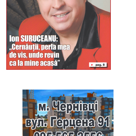
Буковина