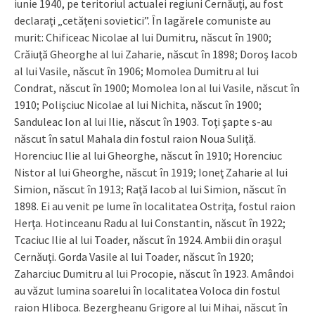
iunie 1940, pe teritoriul actualei regiuni Cernăuţi, au fost
declaraţi „cetăţeni sovietici”. În lagărele comuniste au
murit: Chificeac Nicolae al lui Dumitru, născut în 1900;
Crăiuţă Gheorghe al lui Zaharie, născut în 1898; Doroş Iacob
al lui Vasile, născut în 1906; Momolea Dumitru al lui
Condrat, născut în 1900; Momolea Ion al lui Vasile, născut în
1910; Polişciuc Nicolae al lui Nichita, născut în 1900;
Sanduleac Ion al lui Ilie, născut în 1903. Toţi şapte s-au
născut în satul Mahala din fostul raion Noua Suliţă.
Horenciuc Ilie al lui Gheorghe, născut în 1910; Horenciuc
Nistor al lui Gheorghe, născut în 1919; Ioneţ Zaharie al lui
Simion, născut în 1913; Raţă Iacob al lui Simion, născut în
1898. Ei au venit pe lume în localitatea Ostriţa, fostul raion
Herţa. Hotinceanu Radu al lui Constantin, născut în 1922;
Tcaciuc Ilie al lui Toader, născut în 1924. Ambii din oraşul
Cernăuţi. Gorda Vasile al lui Toader, născut în 1920;
Zaharciuc Dumitru al lui Procopie, născut în 1923. Amândoi
au văzut lumina soarelui în localitatea Voloca din fostul
raion Hliboca. Bezergheanu Grigore al lui Mihai, născut în