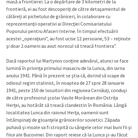
masă a frontierei. La o depărtare de 3 kilometri de la
frontieră, ei au fost descoperiţi de către detaşamentul de
călăreţi al pichetului de grăniceri, în colaborare cu
reprezentanţii operativi ai Direcţiei Comisariatului
Poporului pentru Afaceri Interne. În timpul efectuării
acestei „operaţiuni”, au fost ucise 12 persoane, 53 – reţinute
şi doar 2 oameni au avut norocul să treacă frontiera”.
Dacă raportul lui Martynov conţine adevărul, atunci se face
lumină în privinţa primului masacru de la Lunca, din iarna
anului 1941. Până în prezent se ştia că, dorind să scape de
odiosul regim stalinist, în noaptea de 27 spre 28 ianuarie
1941, peste 150 de locuitori din regiunea Cernăuţi, conduşi
de către profesorul şcolar Vasile Morărean din Ostriţa
Herţei, au hotărât să treacă clandestin în România. Lângă
localitatea Lunca din raionul Herţa, oamenii sunt
întâmpinaţi de gloanţele grănicerilor sovietici. Zăpada
puhavă şi moale va fi stropită cu sângele celor mai buni fii şi
fiice ale Bucovinei. Din raport reiese că la Lunca şi-au făcut