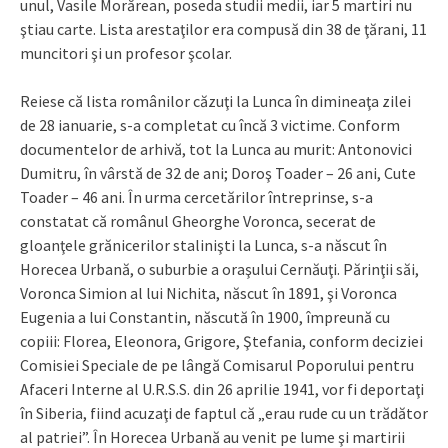
unul, Vasile Morărean, poseda studii medii, iar 5 martiri nu
ştiau carte. Lista arestaţilor era compusă din 38 de ţărani, 11
muncitori şi un profesor şcolar.
Reiese că lista românilor căzuţi la Lunca în dimineaţa zilei
de 28 ianuarie, s-a completat cu încă 3 victime. Conform
documentelor de arhivă, tot la Lunca au murit: Antonovici
Dumitru, în vârstă de 32 de ani; Doroş Toader – 26 ani, Cute
Toader – 46 ani. În urma cercetărilor întreprinse, s-a
constatat că românul Gheorghe Voronca, secerat de
gloanţele grănicerilor stalinişti la Lunca, s-a născut în
Horecea Urbană, o suburbie a oraşului Cernăuţi. Părinţii săi,
Voronca Simion al lui Nichita, născut în 1891, şi Voronca
Eugenia a lui Constantin, născută în 1900, împreună cu
copiii: Florea, Eleonora, Grigore, Ştefania, conform deciziei
Comisiei Speciale de pe lângă Comisarul Poporului pentru
Afaceri Interne al U.R.S.S. din 26 aprilie 1941, vor fi deportaţi
în Siberia, fiind acuzaţi de faptul că „erau rude cu un trădător
al patriei”. În Horecea Urbană au venit pe lume şi martirii