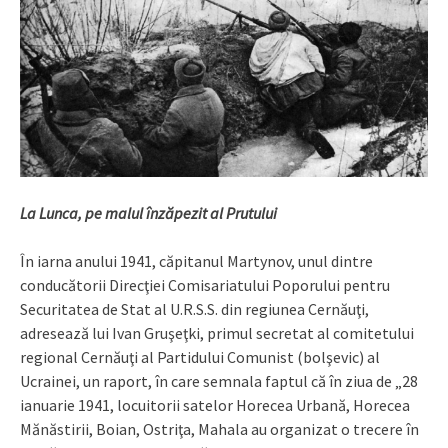
La Lunca, pe malul înzăpezit al Prutului
În iarna anului 1941, căpitanul Martynov, unul dintre
conducătorii Direcţiei Comisariatului Poporului pentru
Securitatea de Stat al U.R.S.S. din regiunea Cernăuţi,
adresează lui Ivan Gruşeţki, primul secretat al comitetului
regional Cernăuţi al Partidului Comunist (bolşevic) al
Ucrainei, un raport, în care semnala faptul că în ziua de „28
ianuarie 1941, locuitorii satelor Horecea Urbană, Horecea
Mănăstirii, Boian, Ostriţa, Mahala au organizat o trecere în