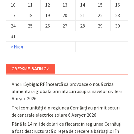
10
11
12
13
14
15
16
17
18
19
20
21
22
23
24
25
26
27
28
29
30
31
« Июл
СВЕЖИЕ ЗАПИСИ
Andrii Sybiga: RF încearcă să provoace o nouă criză
alimentară globală prin atacuri asupra navelor civile
6
Август 2026
Trei comunități din regiunea Cernăuți au primit seturi
de centrale electrice solare
6 Август 2026
Până la 14 mii de dolari de fiecare: în regiunea Cernăuți
a fost destructurată o rețea de trecere a bărbaților în