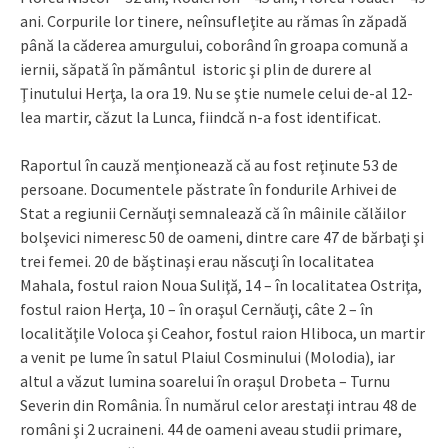
ani. Corpurile lor tinere, neînsufleţite au rămas în zăpadă
până la căderea amurgului, coborând în groapa comună a
iernii, săpată în pământul istoric şi plin de durere al
Ţinutului Herţa, la ora 19. Nu se ştie numele celui de-al 12-
lea martir, căzut la Lunca, fiindcă n-a fost identificat.
Raportul în cauză menţionează că au fost reţinute 53 de
persoane. Documentele păstrate în fondurile Arhivei de
Stat a regiunii Cernăuţi semnalează că în mâinile călăilor
bolşevici nimeresc 50 de oameni, dintre care 47 de bărbaţi şi
trei femei. 20 de băştinaşi erau născuţi în localitatea
Mahala, fostul raion Noua Suliţă, 14 – în localitatea Ostriţa,
fostul raion Herţa, 10 – în oraşul Cernăuţi, câte 2 – în
localităţile Voloca şi Ceahor, fostul raion Hliboca, un martir
a venit pe lume în satul Plaiul Cosminului (Molodia), iar
altul a văzut lumina soarelui în oraşul Drobeta – Turnu
Severin din România. În numărul celor arestaţi intrau 48 de
români şi 2 ucraineni. 44 de oameni aveau studii primare,