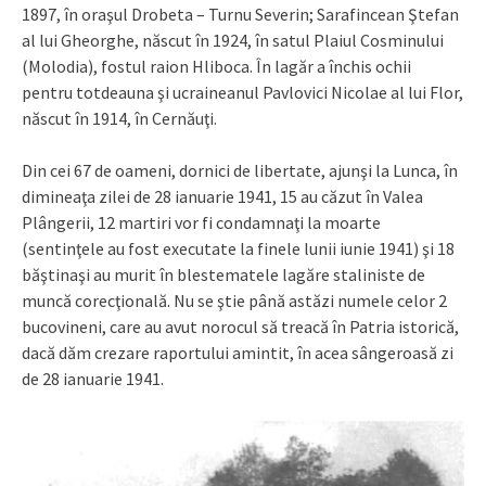
1897, în oraşul Drobeta – Turnu Severin; Sarafincean Ştefan
al lui Gheorghe, născut în 1924, în satul Plaiul Cosminului
(Molodia), fostul raion Hliboca. În lagăr a închis ochii
pentru totdeauna şi ucraineanul Pavlovici Nicolae al lui Flor,
născut în 1914, în Cernăuţi.
Din cei 67 de oameni, dornici de libertate, ajunşi la Lunca, în
dimineaţa zilei de 28 ianuarie 1941, 15 au căzut în Valea
Plângerii, 12 martiri vor fi condamnaţi la moarte
(sentinţele au fost executate la finele lunii iunie 1941) şi 18
băştinaşi au murit în blestematele lagăre staliniste de
muncă corecţională. Nu se ştie până astăzi numele celor 2
bucovineni, care au avut norocul să treacă în Patria istorică,
dacă dăm crezare raportului amintit, în acea sângeroasă zi
de 28 ianuarie 1941.