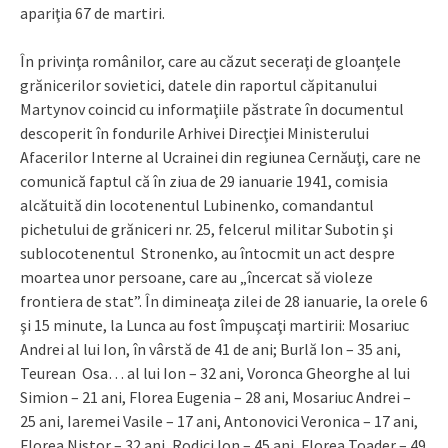
apariţia 67 de martiri.
În privinţa românilor, care au căzut seceraţi de gloanţele
grănicerilor sovietici, datele din raportul căpitanului
Martynov coincid cu informaţiile păstrate în documentul
descoperit în fondurile Arhivei Direcţiei Ministerului
Afacerilor Interne al Ucrainei din regiunea Cernăuţi, care ne
comunică faptul că în ziua de 29 ianuarie 1941, comisia
alcătuită din locotenentul Lubinenko, comandantul
pichetului de grăniceri nr. 25, felcerul militar Subotin şi
sublocotenentul Stronenko, au întocmit un act despre
moartea unor persoane, care au „încercat să violeze
frontiera de stat”. În dimineaţa zilei de 28 ianuarie, la orele 6
şi 15 minute, la Lunca au fost împuşcaţi martirii: Mosariuc
Andrei al lui Ion, în vârstă de 41 de ani; Burlă Ion – 35 ani,
Teurean Osa… al lui Ion – 32 ani, Voronca Gheorghe al lui
Simion – 21 ani, Florea Eugenia – 28 ani, Mosariuc Andrei –
25 ani, Iaremei Vasile – 17 ani, Antonovici Veronica – 17 ani,
Florea Nistor – 32 ani, Rodici Ion – 45 ani, Florea Toader – 49