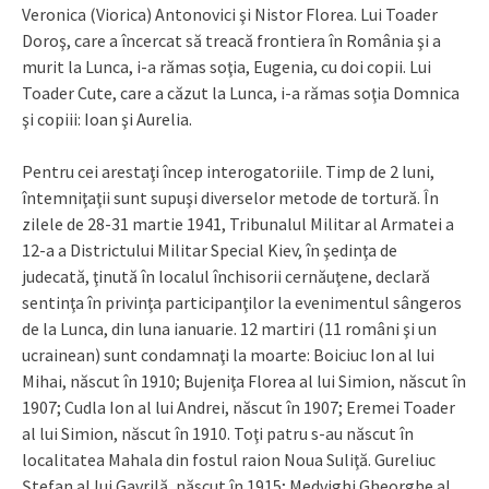
Veronica (Viorica) Antonovici şi Nistor Florea. Lui Toader
Doroş, care a încercat să treacă frontiera în România şi a
murit la Lunca, i-a rămas soţia, Eugenia, cu doi copii. Lui
Toader Cute, care a căzut la Lunca, i-a rămas soţia Domnica
şi copiii: Ioan şi Aurelia.
Pentru cei arestaţi încep interogatoriile. Timp de 2 luni,
întemniţaţii sunt supuşi diverselor metode de tortură. În
zilele de 28-31 martie 1941, Tribunalul Militar al Armatei a
12-a a Districtului Militar Special Kiev, în şedinţa de
judecată, ţinută în localul închisorii cernăuţene, declară
sentinţa în privinţa participanţilor la evenimentul sângeros
de la Lunca, din luna ianuarie. 12 martiri (11 români şi un
ucrainean) sunt condamnaţi la moarte: Boiciuc Ion al lui
Mihai, născut în 1910; Bujeniţa Florea al lui Simion, născut în
1907; Cudla Ion al lui Andrei, născut în 1907; Eremei Toader
al lui Simion, născut în 1910. Toţi patru s-au născut în
localitatea Mahala din fostul raion Noua Suliţă. Gureliuc
Ştefan al lui Gavrilă, născut în 1915; Medvighi Gheorghe al