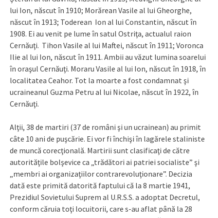
lui Ion, născut în 1910; Morărean Vasile al lui Gheorghe,
născut în 1913; Toderean Ion al lui Constantin, născut în
1908. Ei au venit pe lume în satul Ostriţa, actualul raion
Cernăuţi. Tihon Vasile al lui Maftei, născut în 1911; Voronca
Ilie al lui Ion, născut în 1911. Ambii au văzut lumina soarelui
în oraşul Cernăuţi. Moraru Vasile al lui Ion, născut în 1918, în
localitatea Ceahor. Tot la moarte a fost condamnat şi
ucraineanul Guzma Petru al lui Nicolae, născut în 1922, în
Cernăuţi.
Alţii, 38 de martiri (37 de români şi un ucrainean) au primit
câte 10 ani de puşcărie. Ei vor fi închişi în lagărele staliniste
de muncă corecţională. Martirii sunt clasificaţi de către
autorităţile bolşevice ca „trădători ai patriei socialiste” şi
„membri ai organizaţiilor contrarevoluţionare”. Decizia
dată este primită datorită faptului că la 8 martie 1941,
Prezidiul Sovietului Suprem al U.R.S.S. a adoptat Decretul,
conform căruia toţi locuitorii, care s-au aflat până la 28