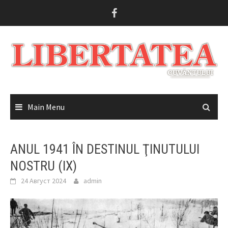
Skip
to
content
Main Menu
ANUL 1941 ÎN DESTINUL ŢINUTULUI
NOSTRU (IX)
24 Август 2024
admin