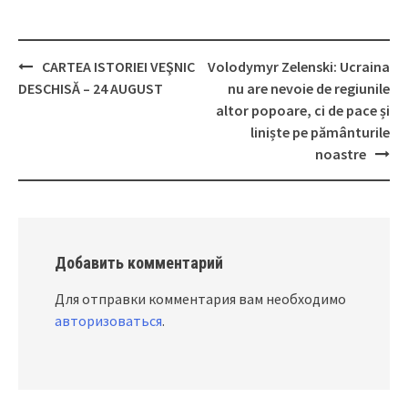
CARTEA ISTORIEI VEŞNIC
Volodymyr Zelenski: Ucraina
Post
DESCHISĂ – 24 AUGUST
nu are nevoie de regiunile
navigation
altor popoare, ci de pace și
liniște pe pământurile
noastre
Добавить комментарий
Для отправки комментария вам необходимо
авторизоваться
.