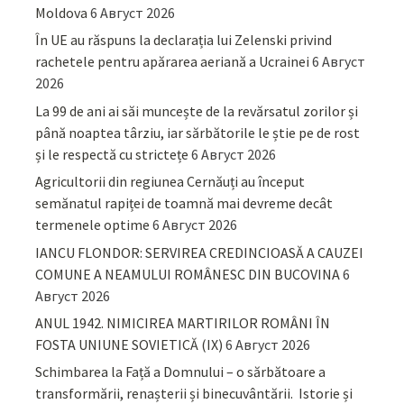
Moldova
6 Август 2026
În UE au răspuns la declarația lui Zelenski privind
rachetele pentru apărarea aeriană a Ucrainei
6 Август
2026
La 99 de ani ai săi muncește de la revărsatul zorilor și
până noaptea târziu, iar sărbătorile le știe pe de rost
și le respectă cu strictețe
6 Август 2026
Agricultorii din regiunea Cernăuți au început
semănatul rapiței de toamnă mai devreme decât
termenele optime
6 Август 2026
IANCU FLONDOR: SERVIREA CREDINCIOASĂ A CAUZEI
COMUNE A NEAMULUI ROMÂNESC DIN BUCOVINA
6
Август 2026
ANUL 1942. NIMICIREA MARTIRILOR ROMÂNI ÎN
FOSTA UNIUNE SOVIETICĂ (IX)
6 Август 2026
Schimbarea la Față a Domnului – o sărbătoare a
transformării, renașterii și binecuvântării. Istorie și