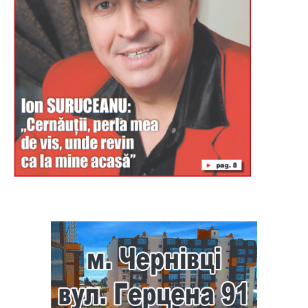
Буковина