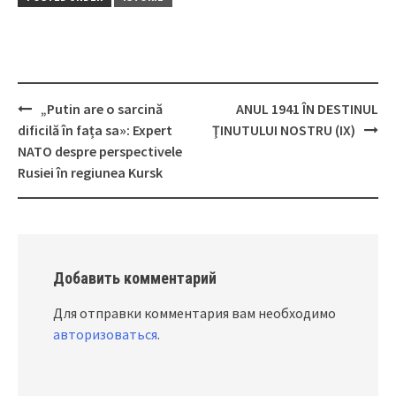
„Putin are o sarcină
ANUL 1941 ÎN DESTINUL
Post
dificilă în fața sa»: Expert
ŢINUTULUI NOSTRU (IX)
navigation
NATO despre perspectivele
Rusiei în regiunea Kursk
Добавить комментарий
Для отправки комментария вам необходимо
авторизоваться
.