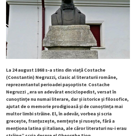
La 24 august 1868 s-a stins din viață Costache
(Constantin) Negruzzi, clasic al literaturii române,
reprezentantul perioadei pașoptiste
.
Costache
Negruzzi „era un adevărat enciclopedist, versat în
cunoștințe nu numai literare, dar și istorice și filosofice,
ajutat de o memorie prodigioasă și de cunoștința mai
multor limbi străine. El, în adevăr, vorbea și scria
grecește, franțuzește, nemțește și rusește, fără a
menționa latina și italiana, ale căror literaturi nu-i erau
străine” scria despre el Gheorghe Sion.