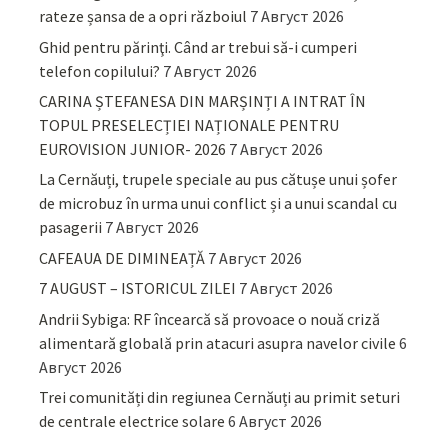
rateze șansa de a opri războiul
7 Август 2026
Ghid pentru părinţi. Când ar trebui să-i cumperi
telefon copilului?
7 Август 2026
CARINA ȘTEFANESA DIN MARȘINȚI A INTRAT ÎN
TOPUL PRESELECȚIEI NAȚIONALE PENTRU
EUROVISION JUNIOR- 2026
7 Август 2026
La Cernăuți, trupele speciale au pus cătușe unui șofer
de microbuz în urma unui conflict și a unui scandal cu
pasagerii
7 Август 2026
CAFEAUA DE DIMINEAȚĂ
7 Август 2026
7 AUGUST – ISTORICUL ZILEI
7 Август 2026
Andrii Sybiga: RF încearcă să provoace o nouă criză
alimentară globală prin atacuri asupra navelor civile
6
Август 2026
Trei comunități din regiunea Cernăuți au primit seturi
de centrale electrice solare
6 Август 2026