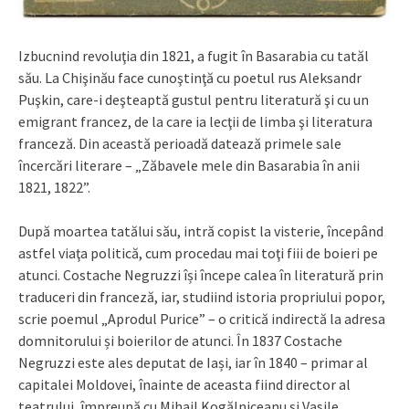
Izbucnind revoluţia din 1821, a fugit în Basarabia cu tatăl
său. La Chişinău face cunoştinţă cu poetul rus Aleksandr
Puşkin, care-i deşteaptă gustul pentru literatură şi cu un
emigrant francez, de la care ia lecţii de limba şi literatura
franceză. Din această perioadă datează primele sale
încercări literare – „Zăbavele mele din Basarabia în anii
1821, 1822”.
După moartea tatălui său, intră copist la visterie, începând
astfel viaţa politică, cum procedau mai toţi fiii de boieri pe
atunci. Costache Negruzzi își începe calea în literatură prin
traduceri din franceză, iar, studiind istoria propriului popor,
scrie poemul „Aprodul Purice” – o critică indirectă la adresa
domnitorului și boierilor de atunci. În 1837 Costache
Negruzzi este ales deputat de Iași, iar în 1840 – primar al
capitalei Moldovei, înainte de aceasta fiind director al
teatrului, împreună cu Mihail Kogălniceanu și Vasile