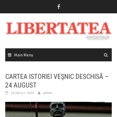
Skip
to
content
Main Menu
CARTEA ISTORIEI VEŞNIC DESCHISĂ –
24 AUGUST
24 Август 2024
admin