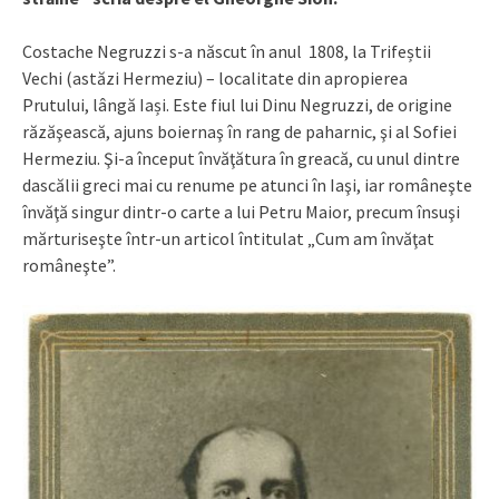
Costache Negruzzi s-a născut în anul 1808, la Trifeștii
Vechi (astăzi Hermeziu) – localitate din apropierea
Prutului, lângă Iași. Este fiul lui Dinu Negruzzi, de origine
răzăşească, ajuns boiernaş în rang de paharnic, şi al Sofiei
Hermeziu. Şi-a început învăţătura în greacă, cu unul dintre
dascălii greci mai cu renume pe atunci în Iaşi, iar româneşte
învăţă singur dintr-o carte a lui Petru Maior, precum însuşi
mărturiseşte într-un articol întitulat „Cum am învăţat
româneşte”.