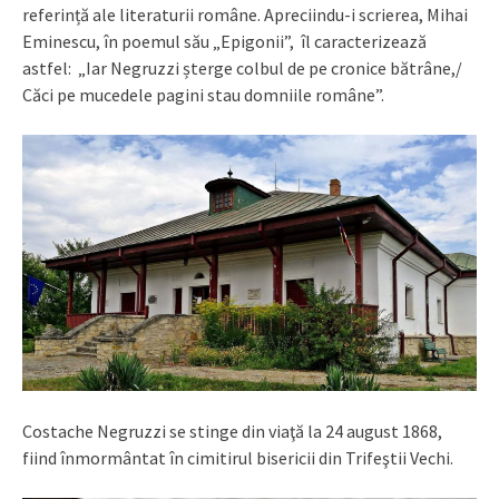
referință ale literaturii române. Apreciindu-i scrierea, Mihai
Eminescu, în poemul său „Epigonii”, îl caracterizează
astfel: „Iar Negruzzi șterge colbul de pe cronice bătrâne,/
Căci pe mucedele pagini stau domniile române”.
Costache Negruzzi se stinge din viaţă la 24 august 1868,
fiind înmormântat în cimitirul bisericii din Trifeştii Vechi.