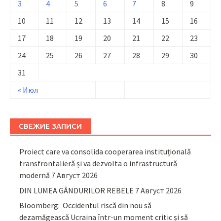
3
4
5
6
7
8
9
10
11
12
13
14
15
16
17
18
19
20
21
22
23
24
25
26
27
28
29
30
31
« Июл
СВЕЖИЕ ЗАПИСИ
Proiect care va consolida cooperarea instituțională
transfrontalieră și va dezvolta o infrastructură
modernă
7 Август 2026
DIN LUMEA GÂNDURILOR REBELE
7 Август 2026
Bloomberg: Occidentul riscă din nou să
dezamăgească Ucraina într-un moment critic și să