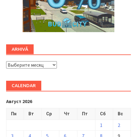
ARHIVĂ
ARHIVĂ
CALENDAR
Август 2026
Пн
Вт
Ср
Чт
Пт
Сб
Вс
1
2
3
4
5
6
7
8
9