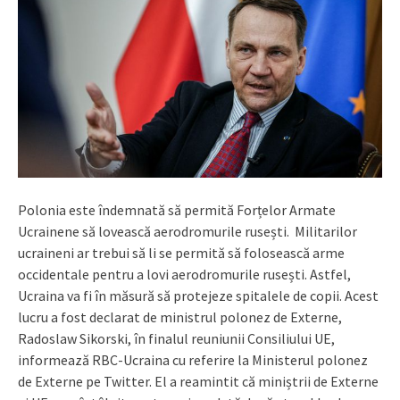
Polonia este îndemnată să permită Forțelor Armate
Ucrainene să lovească aerodromurile rusești. Militarilor
ucraineni ar trebui să li se permită să folosească arme
occidentale pentru a lovi aerodromurile rusești. Astfel,
Ucraina va fi în măsură să protejeze spitalele de copii. Acest
lucru a fost declarat de ministrul polonez de Externe,
Radoslaw Sikorski, în finalul reuniunii Consiliului UE,
informează RBC-Ucraina cu referire la Ministerul polonez
de Externe pe Twitter. El a reamintit că miniștrii de Externe