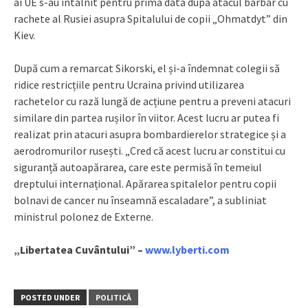
ai UE s-au întâlnit pentru prima dată după atacul barbar cu
rachete al Rusiei asupra Spitalului de copii „Ohmatdyt” din
Kiev.
După cum a remarcat Sikorski, el și-a îndemnat colegii să
ridice restricțiile pentru Ucraina privind utilizarea
rachetelor cu rază lungă de acțiune pentru a preveni atacuri
similare din partea rușilor în viitor. Acest lucru ar putea fi
realizat prin atacuri asupra bombardierelor strategice și a
aerodromurilor rusești. „Cred că acest lucru ar constitui cu
siguranță autoapărarea, care este permisă în temeiul
dreptului internațional. Apărarea spitalelor pentru copii
bolnavi de cancer nu înseamnă escaladare”, a subliniat
ministrul polonez de Externe.
„Libertatea Cuvântului” –
www.lyberti.com
POSTED UNDER
POLITICĂ