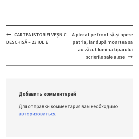
CARTEA ISTORIEI VEȘNIC
A plecat pe front să-și apere
Post
DESCHISĂ – 23 IULIE
patria, iar după moartea sa
navigation
au văzut lumina tiparului
scrierile sale alese
Добавить комментарий
Для отправки комментария вам необходимо
авторизоваться
.