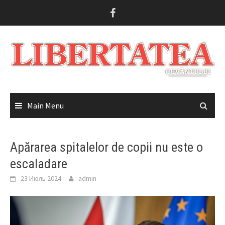
Skip
to
content
Main Menu
Apărarea spitalelor de copii nu este o
escaladare
23 Июль 2024
admin