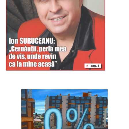
Буковина