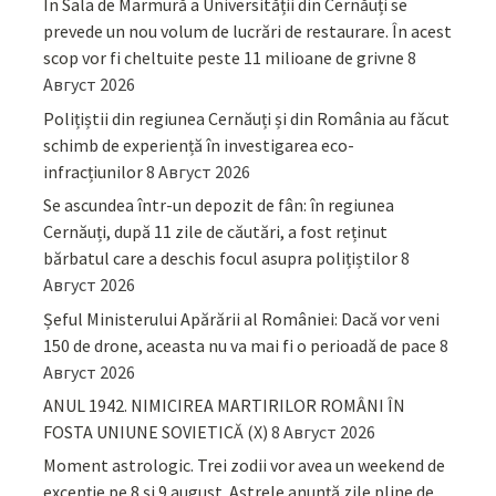
În Sala de Marmură a Universității din Cernăuți se
prevede un nou volum de lucrări de restaurare. În acest
scop vor fi cheltuite peste 11 milioane de grivne
8
Август 2026
Polițiștii din regiunea Cernăuți și din România au făcut
schimb de experiență în investigarea eco-
infracțiunilor
8 Август 2026
Se ascundea într-un depozit de fân: în regiunea
Cernăuți, după 11 zile de căutări, a fost reținut
bărbatul care a deschis focul asupra polițiștilor
8
Август 2026
Șeful Ministerului Apărării al României: Dacă vor veni
150 de drone, aceasta nu va mai fi o perioadă de pace
8
Август 2026
ANUL 1942. NIMICIREA MARTIRILOR ROMÂNI ÎN
FOSTA UNIUNE SOVIETICĂ (X)
8 Август 2026
Moment astrologic. Trei zodii vor avea un weekend de
excepție pe 8 și 9 august. Astrele anunță zile pline de