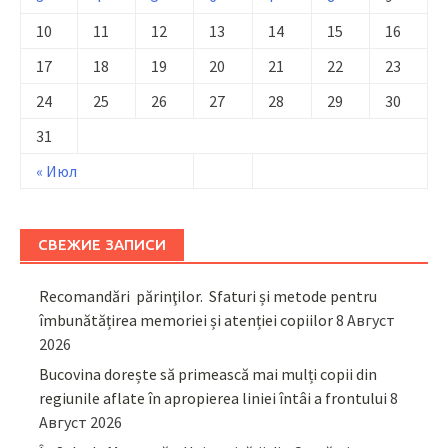
10
11
12
13
14
15
16
17
18
19
20
21
22
23
24
25
26
27
28
29
30
31
« Июл
СВЕЖИЕ ЗАПИСИ
Recomandări părinţilor. Sfaturi și metode pentru
îmbunătățirea memoriei și atenției copiilor
8 Август
2026
Bucovina dorește să primească mai mulți copii din
regiunile aflate în apropierea liniei întâi a frontului
8
Август 2026