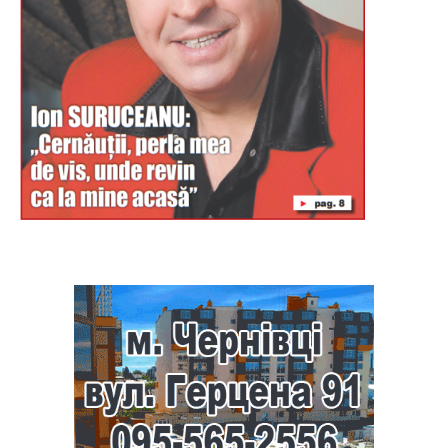
Буковина