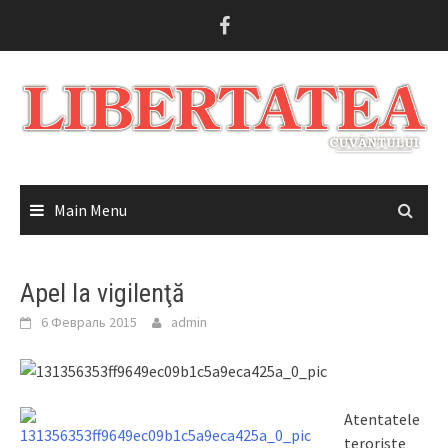
Skip
to
content
Main Menu
Apel la vigilenţă
6 Февраль 2015
admin
Atentatele
teroriste