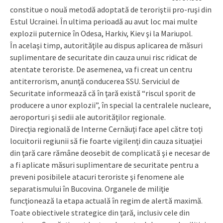
constitue o nouă metodă adoptată de teroriştii pro-ruşi din
Estul Ucrainei. În ultima perioadă au avut loc mai multe
explozii puternice în Odesa, Harkiv, Kiev şi la Mariupol.
În acelaşi timp, autorităţile au dispus aplicarea de măsuri
suplimentare de securitate din cauza unui risc ridicat de
atentate teroriste. De asemenea, va fi creat un centru
antiterrorism, anunţă conducerea SSU. Serviciul de
Securitate informează că în ţară există “riscul sporit de
producere a unor explozii”, în special la centralele nucleare,
aeroporturi şi sedii ale autorităţilor regionale.
Direcţia regională de Interne Cernăuţi face apel către toţi
locuitorii regiunii să fie foarte vigilenţi din cauza situaţiei
din ţară care rămâne deosebit de complicată şi e necesar de
a fi aplicate măsuri suplimentare de securitate pentru a
preveni posibilele atacuri teroriste şi fenomene ale
separatismului în Bucovina. Organele de miliţie
funcţionează la etapa actuală în regim de alertă maximă.
Toate obiectivele strategice din ţară, inclusiv cele din