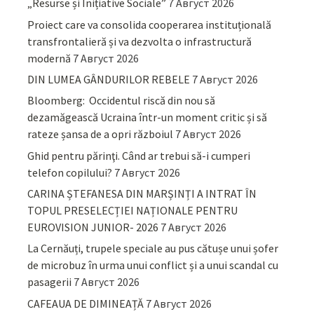
„Resurse și Inițiative Sociale”
7 Август 2026
Proiect care va consolida cooperarea instituțională
transfrontalieră și va dezvolta o infrastructură
modernă
7 Август 2026
DIN LUMEA GÂNDURILOR REBELE
7 Август 2026
Bloomberg: Occidentul riscă din nou să
dezamăgească Ucraina într-un moment critic și să
rateze șansa de a opri războiul
7 Август 2026
Ghid pentru părinţi. Când ar trebui să-i cumperi
telefon copilului?
7 Август 2026
CARINA ȘTEFANESA DIN MARȘINȚI A INTRAT ÎN
TOPUL PRESELECȚIEI NAȚIONALE PENTRU
EUROVISION JUNIOR- 2026
7 Август 2026
La Cernăuți, trupele speciale au pus cătușe unui șofer
de microbuz în urma unui conflict și a unui scandal cu
pasagerii
7 Август 2026
CAFEAUA DE DIMINEAȚĂ
7 Август 2026