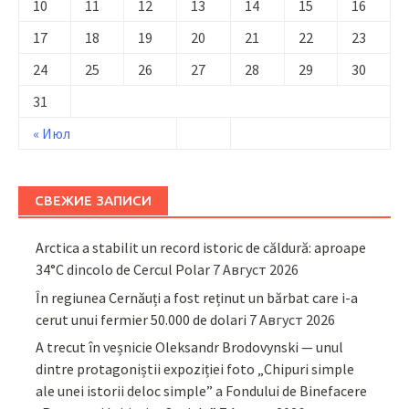
10
11
12
13
14
15
16
17
18
19
20
21
22
23
24
25
26
27
28
29
30
31
« Июл
СВЕЖИЕ ЗАПИСИ
Arctica a stabilit un record istoric de căldură: aproape
34°C dincolo de Cercul Polar
7 Август 2026
În regiunea Cernăuți a fost reținut un bărbat care i-a
cerut unui fermier 50.000 de dolari
7 Август 2026
A trecut în veșnicie Oleksandr Brodovynski — unul
dintre protagoniștii expoziției foto „Chipuri simple
ale unei istorii deloc simple” a Fondului de Binefacere