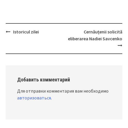
Istoricul zilei
Cernăuţenii solicită
Post
eliberarea Nadiei Savcenko
navigation
Добавить комментарий
Для отправки комментария вам необходимо
авторизоваться
.