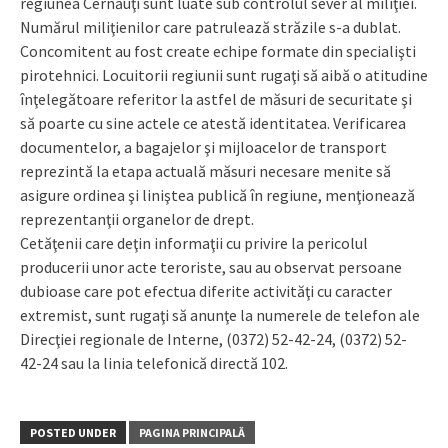
regiunea Cernăuţi sunt luate sub controlul sever al miliţiei.
Numărul miliţienilor care patrulează străzile s-a dublat.
Concomitent au fost create echipe formate din specialişti
pirotehnici. Locuitorii regiunii sunt rugaţi să aibă o atitudine
înţelegătoare referitor la astfel de măsuri de securitate şi
să poarte cu sine actele ce atestă identitatea. Verificarea
documentelor, a bagajelor şi mijloacelor de transport
reprezintă la etapa actuală măsuri necesare menite să
asigure ordinea şi liniştea publică în regiune, menţionează
reprezentanţii organelor de drept.
Cetăţenii care deţin informaţii cu privire la pericolul
producerii unor acte teroriste, sau au observat persoane
dubioase care pot efectua diferite activităţi cu caracter
extremist, sunt rugaţi să anunţe la numerele de telefon ale
Direcţiei regionale de Interne, (0372) 52-42-24, (0372) 52-
42-24 sau la linia telefonică directă 102.
POSTED UNDER
PAGINA PRINCIPALĂ