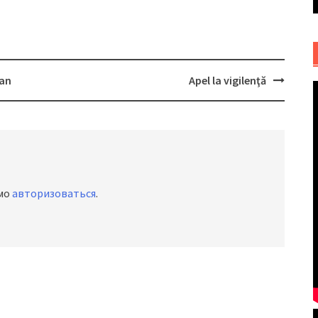
ian
Apel la vigilenţă
имо
авторизоваться
.