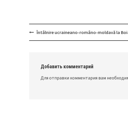
Întâlnire ucraineano-româno-moldavă la Bo
Post
navigation
Добавить комментарий
Для отправки комментария вам необход