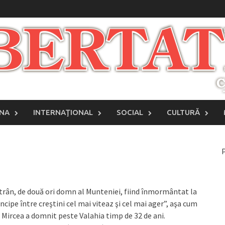
INA
INTERNAŢIONAL
SOCIAL
CULTURĂ
P
Bătrân, de două ori domn al Munteniei, fiind înmormântat la
rincipe între creştini cel mai viteaz şi cel mai ager”, aşa cum
 Mircea a domnit peste Valahia timp de 32 de ani.