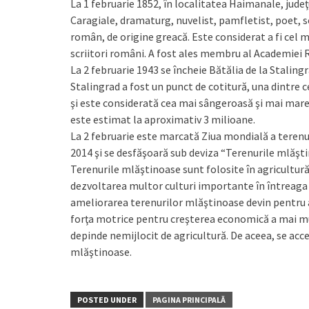
La 1 februarie 1852, în loca­litatea Haimanale, jude
Caragiale, dramaturg, nuvelist, pamfletist, poet, sc
român, de origine greacă. Este considerat a fi cel
scriitori români. A fost ales membru al Academi
La 2 februarie 1943 se încheie Bătălia de la Stalingr
Stalingrad a fost un punct de cotitură, una dintre 
şi este considerată cea mai sângeroasă şi mai mare 
este estimat la aproximativ 3 milioane.
La 2 februarie este marcată Ziua mondială a terenu
2014 şi se desfăşoară sub deviza “Terenurile mlăştin
Terenurile mlăştinoase sunt folosite în agricultură
dezvoltarea multor culturi importante în întreaga 
ameliorarea terenurilor mlăştinoase devin pentru 
forţa motrice pentru creşterea economică a mai mult
depinde nemijlocit de agri­cultură. De aceea, se ac
mlăştinoase.
POSTED UNDER
PAGINA PRINCIPALĂ