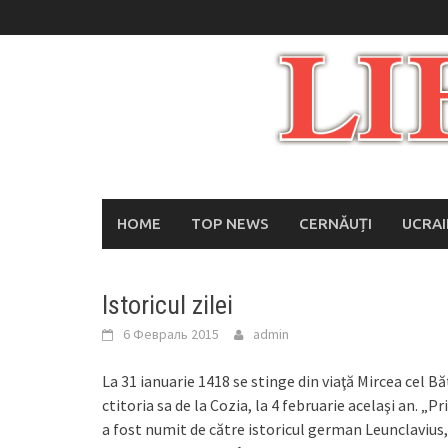
Skip
to
content
HOME
TOP NEWS
CERNĂUȚI
UCRA
Istoricul zilei
6 Февраль 2015
admin
La 31 ianuarie 1418 se stinge din viaţă Mircea cel 
ctitoria sa de la Cozia, la 4 februarie acelaşi an. „P
a fost numit de către istoricul german Leunclavius,