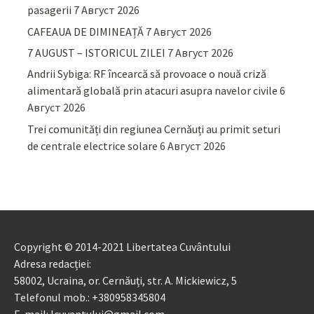
pasagerii
7 Август 2026
CAFEAUA DE DIMINEAȚĂ
7 Август 2026
7 AUGUST – ISTORICUL ZILEI
7 Август 2026
Andrii Sybiga: RF încearcă să provoace o nouă criză
alimentară globală prin atacuri asupra navelor civile
6
Август 2026
Trei comunități din regiunea Cernăuți au primit seturi
de centrale electrice solare
6 Август 2026
Copyright © 2014-2021 Libertatea Cuvântului
Adresa redacției:
58002, Ucraina, or. Cernăuți, str. A. Mickiewicz, 5
Telefonul mob.: +380958345804
E-mail: lcuvantului@gmail.com