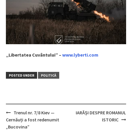
„Libertatea Cuvântului” –
www.lyberti.com
POSTED UNDER
POLITICĂ
Trenul nr. 7/8 Kiev —
IARĂȘI DESPRE ROMANUL
Post
Cernăuți a fost redenumit
ISTORIC
navigation
„Bucovina”