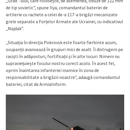
„Grad”-ului, care folosește, de asemenea, obuze de 122 mm
de tip sovietic”, spune Ilya, comandantul bateriei de
artilerie cu rachete a celei de-a 117-a brigăzi mecanizate
grele separate a Forțelor Armate ale Ucrainei, cu indicativul
„Najdak”.
„Situația în direcția Pokrovsk este foarte fierbinte acum,
ocupanții avansează în grupuri mici de asalt. Îi distrugem pe
rasiști în adăposturi, fortificații și în alte locuri. Nimeni nu
supraviețuiește focului nostru corect acolo. În acest fel,
oprim înaintarea infanteriei inamice în zona de
responsabilitate a brigăzii noastre”, adaugă comandantul
bateriei, citat de ArmiaInform.