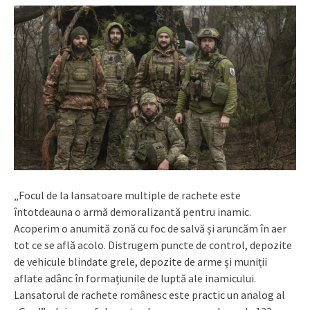
„Focul de la lansatoare multiple de rachete este
întotdeauna o armă demoralizantă pentru inamic.
Acoperim o anumită zonă cu foc de salvă și aruncăm în aer
tot ce se află acolo. Distrugem puncte de control, depozite
de vehicule blindate grele, depozite de arme și muniții
aflate adânc în formațiunile de luptă ale inamicului.
Lansatorul de rachete românesc este practic un analog al