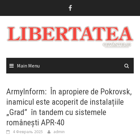
Skip
to
content
Main Menu
ArmyInform: În apropiere de Pokrovsk,
inamicul este acoperit de instalațiile
„Grad” în tandem cu sistemele
românești APR-40
4 Февраль 2025
admin