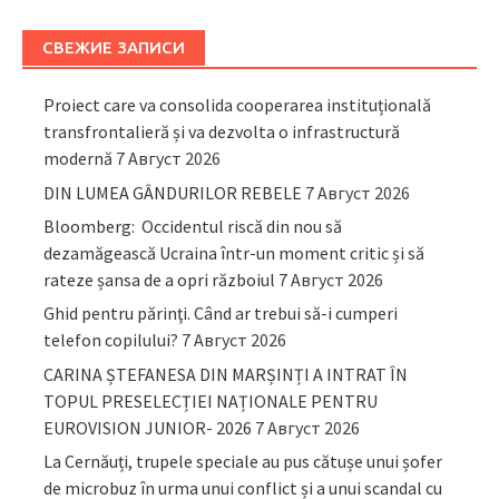
СВЕЖИЕ ЗАПИСИ
Proiect care va consolida cooperarea instituțională
transfrontalieră și va dezvolta o infrastructură
modernă
7 Август 2026
DIN LUMEA GÂNDURILOR REBELE
7 Август 2026
Bloomberg: Occidentul riscă din nou să
dezamăgească Ucraina într-un moment critic și să
rateze șansa de a opri războiul
7 Август 2026
Ghid pentru părinţi. Când ar trebui să-i cumperi
telefon copilului?
7 Август 2026
CARINA ȘTEFANESA DIN MARȘINȚI A INTRAT ÎN
TOPUL PRESELECȚIEI NAȚIONALE PENTRU
EUROVISION JUNIOR- 2026
7 Август 2026
La Cernăuți, trupele speciale au pus cătușe unui șofer
de microbuz în urma unui conflict și a unui scandal cu