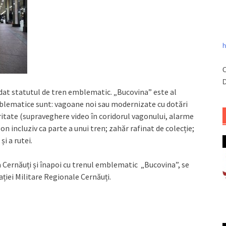
h
C
D
rdat statutul de tren emblematic. „Bucovina” este al
blematice sunt: vagoane noi sau modernizate cu dotări
tate (supraveghere video în coridorul vagonului, alarme
 incluziv ca parte a unui tren; zahăr rafinat de colecție;
i a rutei.
la Cernăuți și înapoi cu trenul emblematic „Bucovina”, se
iei Militare Regionale Cernăuți.