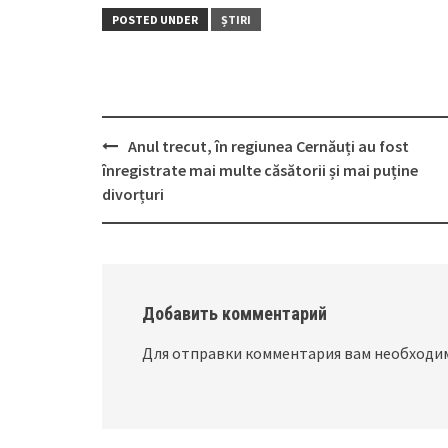
POSTED UNDER
ȘTIRI
Anul trecut, în regiunea Cernăuți au fost
Post
înregistrate mai multe căsătorii și mai puține
navigation
divorțuri
Добавить комментарий
Для отправки комментария вам необход