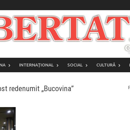
INA
INTERNAŢIONAL
SOCIAL
CULTURĂ
fost redenumit „Bucovina”
P