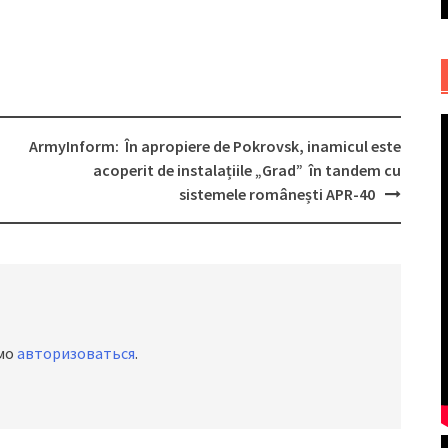
ArmyInform: În apropiere de Pokrovsk, inamicul este
acoperit de instalațiile „Grad” în tandem cu
sistemele românești APR-40
имо
авторизоваться
.