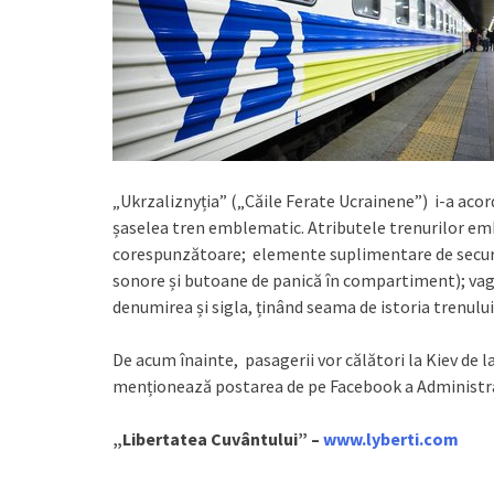
„Ukrzaliznyția” („Căile Ferate Ucrainene”) i-a aco
șaselea tren emblematic. Atributele trenurilor em
corespunzătoare; elemente suplimentare de securi
sonore și butoane de panică în compartiment); vagon
denumirea și sigla, ținând seama de istoria trenului ș
De acum înainte, pasagerii vor călători la Kiev de 
menționează postarea de pe Facebook a Administraț
„Libertatea Cuvântului” –
www.lyberti.com