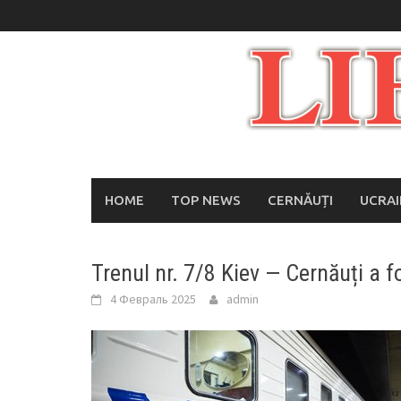
Skip
to
content
HOME
TOP NEWS
CERNĂUȚI
UCRA
Trenul nr. 7/8 Kiev — Cernăuți a 
4 Февраль 2025
admin