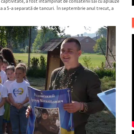
in captivitate, a fost întâmpinat de consătenii săi cu aplauze
ada a 5-a separată de tancuri. În septembrie anul trecut, a