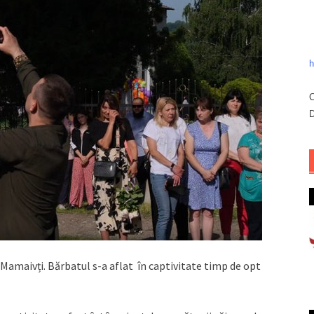
h
C
D
 Mamaivți. Bărbatul s-a aflat în captivitate timp de opt