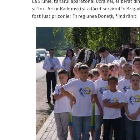
La 5 iunie, tânărul apărător al Ucrainei, eliberat d
și flori. Artur Radomski și-a făcut serviciul în Brig
fost luat prizonier în regiunea Donețk, fiind rănit.