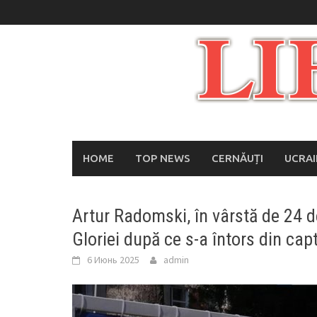
Skip
to
content
HOME
TOP NEWS
CERNĂUȚI
UCRA
Artur Radomski, în vârstă de 24 de
Gloriei după ce s-a întors din capt
6 Июнь 2025
admin