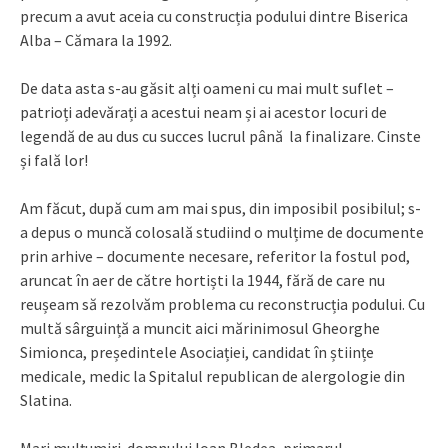
precum a avut aceia cu construcția podului dintre Biserica
Alba – Cămara la 1992.
De data asta s-au găsit alți oameni cu mai mult suflet –
patrioți adevărați a acestui neam și ai acestor locuri de
legendă de au dus cu succes lucrul până la finalizare. Cinste
și fală lor!
Am făcut, după cum am mai spus, din imposibil posibilul; s-
a depus o muncă colosală studiind o mulțime de documente
prin arhive – documente necesare, referitor la fostul pod,
aruncat în aer de către hortiști la 1944, fără de care nu
reușeam să rezolvăm problema cu reconstrucția podului. Cu
multă sârguință a muncit aici mărinimosul Gheorghe
Simionca, președintele Asociației, candidat în științe
medicale, medic la Spitalul republican de alergologie din
Slatina.