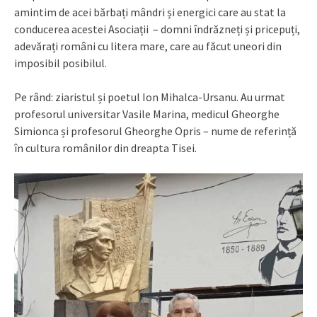
amintim de acei bărbați mândri și energici care au stat la
conducerea acestei Asociații – domni îndrăzneți și pricepuți,
adevărați români cu litera mare, care au făcut uneori din
imposibil posibilul.
Pe rând: ziaristul și poetul Ion Mihalca-Ursanu. Au urmat
profesorul universitar Vasile Marina, medicul Gheorghe
Simionca și profesorul Gheorghe Opris – nume de referință
în cultura românilor din dreapta Tisei.