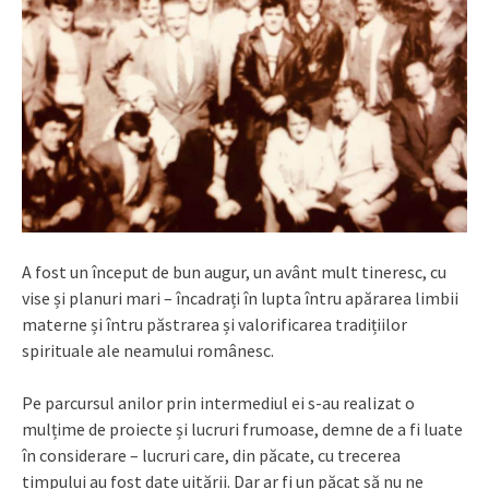
A fost un început de bun augur, un avânt mult tineresc, cu
vise și planuri mari – încadrați în lupta întru apărarea limbii
materne și întru păstrarea și valorificarea tradițiilor
spirituale ale neamului românesc.
Pe parcursul anilor prin intermediul ei s-au realizat o
mulțime de proiecte și lucruri frumoase, demne de a fi luate
în considerare – lucruri care, din păcate, cu trecerea
timpului au fost date uitării. Dar ar fi un păcat să nu ne