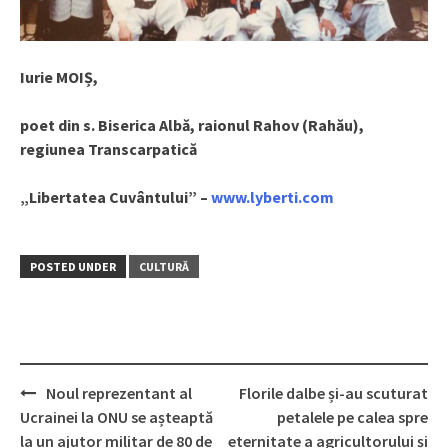
Iurie MOIȘ,
poet din s. Biserica Albă, raionul Rahov (Rahău),
regiunea Transcarpatică
„Libertatea Cuvântului” –
www.lyberti.com
POSTED UNDER
CULTURĂ
Noul reprezentant al
Florile dalbe și-au scuturat
Post
Ucrainei la ONU se așteaptă
petalele pe calea spre
navigation
la un ajutor militar de 80 de
eternitate a agricultorului și