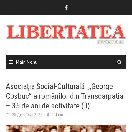
Skip
to
content
Main Menu
Asociația Social-Culturală ,,George
Coșbuc” a românilor din Transcarpatia
– 35 de ani de activitate (II)
29 Декабрь 2024
admin