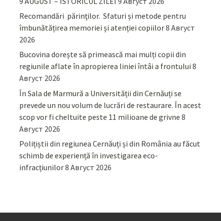
9 AUGUST – ISTORICUL ZILEI
9 Август 2026
Recomandări părinţilor. Sfaturi și metode pentru
îmbunătățirea memoriei și atenției copiilor
8 Август
2026
Bucovina dorește să primească mai mulți copii din
regiunile aflate în apropierea liniei întâi a frontului
8
Август 2026
În Sala de Marmură a Universității din Cernăuți se
prevede un nou volum de lucrări de restaurare. În acest
scop vor fi cheltuite peste 11 milioane de grivne
8
Август 2026
Polițiștii din regiunea Cernăuți și din România au făcut
schimb de experiență în investigarea eco-
infracțiunilor
8 Август 2026