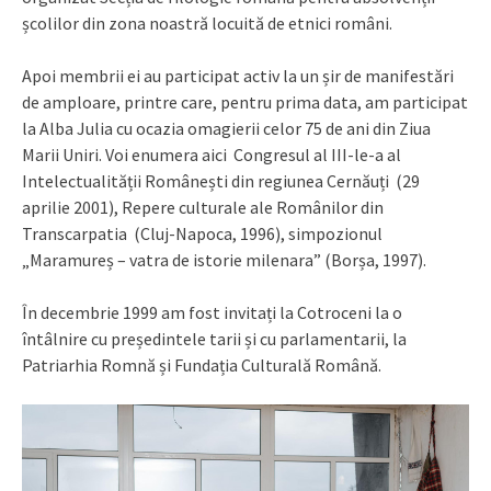
școlilor din zona noastră locuită de etnici români.
Apoi membrii ei au participat activ la un șir de manifestări
de amploare, printre care, pentru prima data, am participat
la Alba Julia cu ocazia omagierii celor 75 de ani din Ziua
Marii Uniri. Voi enumera aici Congresul al III-le-a al
Intelectualității Românești din regiunea Cernăuți (29
aprilie 2001), Repere culturale ale Românilor din
Transcarpatia (Cluj-Napoca, 1996), simpozionul
„Maramureș – vatra de istorie milenara” (Borșa, 1997).
În decembrie 1999 am fost invitați la Cotroceni la o
întâlnire cu președintele tarii și cu parlamentarii, la
Patriarhia Romnă și Fundația Culturală Română.