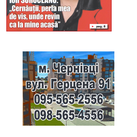
Буковина