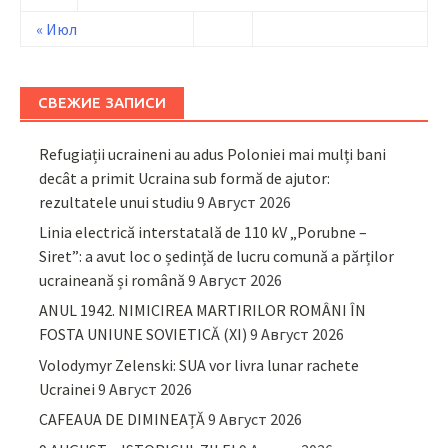
« Июл
СВЕЖИЕ ЗАПИСИ
Refugiații ucraineni au adus Poloniei mai mulți bani
decât a primit Ucraina sub formă de ajutor:
rezultatele unui studiu
9 Август 2026
Linia electrică interstatală de 110 kV „Porubne –
Siret”: a avut loc o ședință de lucru comună a părților
ucraineană și română
9 Август 2026
ANUL 1942. NIMICIREA MARTIRILOR ROMÂNI ÎN
FOSTA UNIUNE SOVIETICĂ (XI)
9 Август 2026
Volodymyr Zelenski: SUA vor livra lunar rachete
Ucrainei
9 Август 2026
CAFEAUA DE DIMINEAȚĂ
9 Август 2026