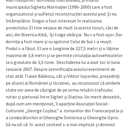
Mari mulțumiri domnului Ioan Bledea, primarul
municipiului Sighetu Marmației (1996-2000) care a fost
organizatorul și sufletul reconstrucției acestui pod. Și nu
întâmplător. Singur a fost interesat în realizarea
proiectului. El tine nespus de mult la aceste locuri, căci de
aici, din Biserica Albă, își trage obârșia. Nu i-a fost ușor. Dar
dorința a fost mare și cu ajutorul Celui de Sus i-a reușit.
Podul s-a făcut. El are o lungime de 227,5 metri și o lățime
maxima de 3,8 metri și se permite circulația autovehiculelor
la o greutate de 3,5 tone. Deschiderea lui a avut loc in luna
Ianuarie 2007. Despre semnificația acestui eveniment de
stat atât Traian Bădescu, cât și Viktor Iușcenko, președinți
pe atunci ai României și Ucrainei, au recunoscut că ambele
state vor avea de câștigat de pe urma reluării traficului
rutier și pietonal între Sighet și Slatina. Un merit deosebit,
după cum am menționat, îi aparține Asociației Social-
Culturale ,,George Coșbuc” a romanilor din Transcarpatia și
a conducătorilor ei Gheorghe Simionca și Gheorghe Opris.
Să nu uit că în acest context s-a mai implicat și domnul