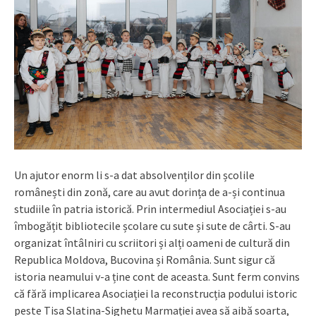
Un ajutor enorm li s-a dat absolvenților din școlile
românești din zonă, care au avut dorința de a-și continua
studiile în patria istorică. Prin intermediul Asociației s-au
îmbogățit bibliotecile școlare cu sute și sute de cârti. S-au
organizat întâlniri cu scriitori și alți oameni de cultură din
Republica Moldova, Bucovina și România. Sunt sigur că
istoria neamului v-a ține cont de aceasta. Sunt ferm convins
că fără implicarea Asociației la reconstrucția podului istoric
peste Tisa Slatina-Sighetu Marmației avea să aibă soarta,