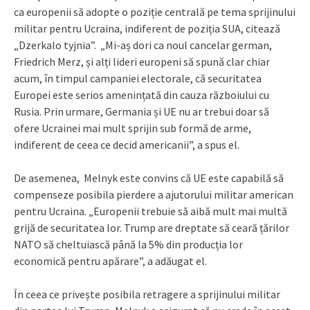
ca europenii să adopte o poziție centrală pe tema sprijinului
militar pentru Ucraina, indiferent de poziția SUA, citează
„Dzerkalo tyjnia”. „Mi-aș dori ca noul cancelar german,
Friedrich Merz, și alți lideri europeni să spună clar chiar
acum, în timpul campaniei electorale, că securitatea
Europei este serios amenințată din cauza războiului cu
Rusia. Prin urmare, Germania și UE nu ar trebui doar să
ofere Ucrainei mai mult sprijin sub formă de arme,
indiferent de ceea ce decid americanii”, a spus el.
De asemenea, Melnyk este convins că UE este capabilă să
compenseze posibila pierdere a ajutorului militar american
pentru Ucraina. „Europenii trebuie să aibă mult mai multă
grijă de securitatea lor. Trump are dreptate să ceară țărilor
NATO să cheltuiască până la 5% din producția lor
economică pentru apărare”, a adăugat el.
În ceea ce privește posibila retragere a sprijinului militar