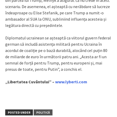
din partea lui Trump, Melnyk a asigurat că nu crede în acest
scenariu. De asemenea, el așteaptă cu nerăbdare să lucreze
îndeaproape cu Elise Stefanik, pe care Trump a numit-o
ambasador al SUA la ONU, subliniind influența acesteia și
legătura directă cu președintele.
Diplomatul ucrainean se așteaptă ca viitorul guvern federal
german să includă asistența militară pentru Ucraina în
acordul de coaliție pe o bază durabilă, alocând cel puțin 80
de miliarde de euro în următorii patru ani. „Acesta ar fi un
semnal de forță pentru Trump, pentru europeni și, mai
presus de toate, pentru Putin”, a conchis el.
„Libertatea Cuvântului” –
www.lyberti.com
POSTED UNDER
POLITICĂ