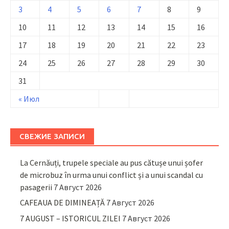
3
4
5
6
7
8
9
10
11
12
13
14
15
16
17
18
19
20
21
22
23
24
25
26
27
28
29
30
31
« Июл
СВЕЖИЕ ЗАПИСИ
La Cernăuți, trupele speciale au pus cătușe unui șofer
de microbuz în urma unui conflict și a unui scandal cu
pasagerii
7 Август 2026
CAFEAUA DE DIMINEAȚĂ
7 Август 2026
7 AUGUST – ISTORICUL ZILEI
7 Август 2026