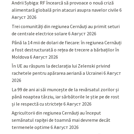
Andrii Sybiga: RF încearcă să provoace o nouă criză
alimentară globală prin atacuri asupra navelor civile
6
Август 2026
Trei comunități din regiunea Cernăuți au primit seturi
de centrale electrice solare
6 Август 2026
Până la 14 mii de dolari de fiecare: în regiunea Cernăuți
a fost destructurată o rețea de trecere a bărbaților în
Moldova
6 Август 2026
În UE au răspuns la declarația lui Zelenski privind
rachetele pentru apărarea aeriană a Ucrainei
6 Август
2026
La 99 de ani ai săi muncește de la revărsatul zorilor și
până noaptea târziu, iar sărbătorile le știe pe de rost
și le respectă cu strictețe
6 Август 2026
Agricultorii din regiunea Cernăuți au început
semănatul rapiței de toamnă mai devreme decât
termenele optime
6 Август 2026