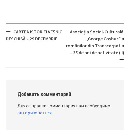
CARTEA ISTORIEI VEȘNIC
Asociația Social-Culturală
Post
DESCHISĂ – 29 DECEMBRIE
,,George Coșbuc” a
navigation
românilor din Transcarpatia
– 35 de ani de activitate (II)
Добавить комментарий
Для отправки комментария вам необходимо
авторизоваться
.