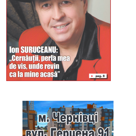
Буковина