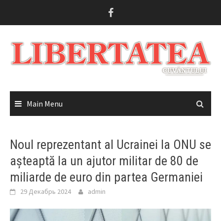
Skip
to
content
Main Menu
Noul reprezentant al Ucrainei la ONU se
așteaptă la un ajutor militar de 80 de
miliarde de euro din partea Germaniei
29 Декабрь 2024
admin