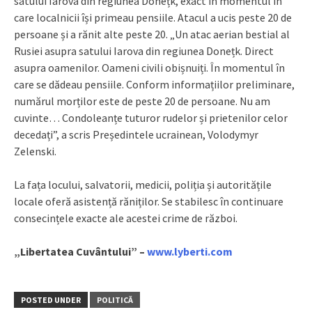
satului Iarova din regiunea Donețk, exact în momentul în
care localnicii își primeau pensiile. Atacul a ucis peste 20 de
persoane și a rănit alte peste 20. „Un atac aerian bestial al
Rusiei asupra satului Iarova din regiunea Donețk. Direct
asupra oamenilor. Oameni civili obișnuiți. În momentul în
care se dădeau pensiile. Conform informațiilor preliminare,
numărul morților este de peste 20 de persoane. Nu am
cuvinte… Condoleanțe tuturor rudelor și prietenilor celor
decedați”, a scris Președintele ucrainean, Volodymyr
Zelenski.
La fața locului, salvatorii, medicii, poliția și autoritățile
locale oferă asistență răniților. Se stabilesc în continuare
consecințele exacte ale acestei crime de război.
„Libertatea Cuvântului” –
www.lyberti.com
POSTED UNDER
POLITICĂ