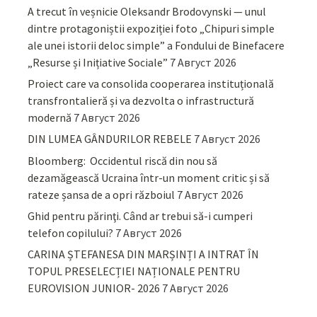
A trecut în veșnicie Oleksandr Brodovynski — unul
dintre protagoniștii expoziției foto „Chipuri simple
ale unei istorii deloc simple” a Fondului de Binefacere
„Resurse și Inițiative Sociale”
7 Август 2026
Proiect care va consolida cooperarea instituțională
transfrontalieră și va dezvolta o infrastructură
modernă
7 Август 2026
DIN LUMEA GÂNDURILOR REBELE
7 Август 2026
Bloomberg: Occidentul riscă din nou să
dezamăgească Ucraina într-un moment critic și să
rateze șansa de a opri războiul
7 Август 2026
Ghid pentru părinţi. Când ar trebui să-i cumperi
telefon copilului?
7 Август 2026
CARINA ȘTEFANESA DIN MARȘINȚI A INTRAT ÎN
TOPUL PRESELECȚIEI NAȚIONALE PENTRU
EUROVISION JUNIOR- 2026
7 Август 2026