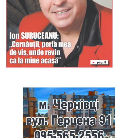
Буковина