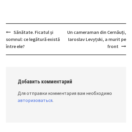
Sănătate. Ficatul și
Un cameraman din Cernăuți,
Post
somnul: ce legătură există
Iaroslav Levyțski, a murit pe
navigation
între ele?
front
Добавить комментарий
Для отправки комментария вам необходимо
авторизоваться
.