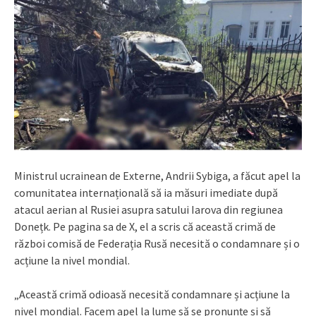
Ministrul ucrainean de Externe, Andrii Sybiga, a făcut apel la
comunitatea internațională să ia măsuri imediate după
atacul aerian al Rusiei asupra satului Iarova din regiunea
Donețk. Pe pagina sa de X, el a scris că această crimă de
război comisă de Federația Rusă necesită o condamnare și o
acțiune la nivel mondial.
„Această crimă odioasă necesită condamnare și acțiune la
nivel mondial. Facem apel la lume să se pronunțe și să