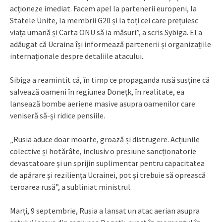
acționeze imediat. Facem apel la partenerii europeni, la
Statele Unite, la membrii G20 și la toți cei care prețuiesc
viața umană și Carta ONU să ia măsuri”, a scris Sybiga. El a
adăugat că Ucraina își informează partenerii și organizațiile
internaționale despre detaliile atacului.
Sibiga a reamintit că, în timp ce propaganda rusă susține că
salvează oameni în regiunea Donețk, în realitate, ea
lansează bombe aeriene masive asupra oamenilor care
veniseră să-și ridice pensiile.
„Rusia aduce doar moarte, groază și distrugere. Acțiunile
colective și hotărâte, inclusiv o presiune sancționatorie
devastatoare și un sprijin suplimentar pentru capacitatea
de apărare și reziliența Ucrainei, pot și trebuie să oprească
teroarea rusă”, a subliniat ministrul.
Marți, 9 septembrie, Rusia a lansat un atac aerian asupra