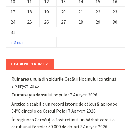
10
11
12
13
14
15
16
17
18
19
20
21
22
23
24
25
26
27
28
29
30
31
« Июл
СВЕЖИЕ ЗАПИСИ
Ruinarea unuia din zidurile Cetății Hotinului continuă
7 Август 2026
Frumusețea dansului popular
7 Август 2026
Arctica a stabilit un record istoric de căldură: aproape
34°C dincolo de Cercul Polar
7 Август 2026
În regiunea Cernăuți a fost reținut un bărbat care i-a
cerut unui fermier 50.000 de dolari
7 Август 2026