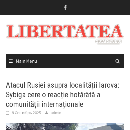
Skip
to
content
Main Menu
Atacul Rusiei asupra localității Iarova:
Sybiga cere o reacție hotărâtă a
comunității internaționale
9 Сентябрь 2025
admin