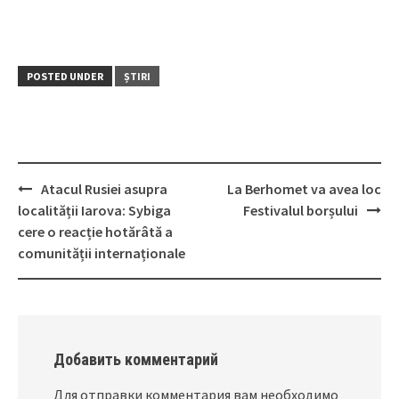
POSTED UNDER
ȘTIRI
Atacul Rusiei asupra
La Berhomet va avea loc
Post
localității Iarova: Sybiga
Festivalul borșului
navigation
cere o reacție hotărâtă a
comunității internaționale
Добавить комментарий
Для отправки комментария вам необходимо