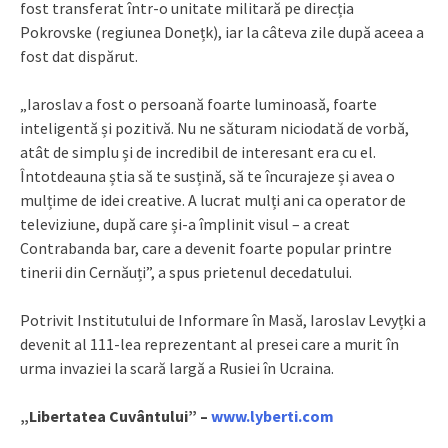
fost transferat într-o unitate militară pe direcția
Pokrovske (regiunea Donețk), iar la câteva zile după aceea a
fost dat dispărut.
„Iaroslav a fost o persoană foarte luminoasă, foarte
inteligentă și pozitivă. Nu ne săturam niciodată de vorbă,
atât de simplu și de incredibil de interesant era cu el.
Întotdeauna știa să te susțină, să te încurajeze și avea o
mulțime de idei creative. A lucrat mulți ani ca operator de
televiziune, după care și-a împlinit visul – a creat
Contrabanda bar, care a devenit foarte popular printre
tinerii din Cernăuți”, a spus prietenul decedatului.
Potrivit Institutului de Informare în Masă, Iaroslav Levyțki a
devenit al 111-lea reprezentant al presei care a murit în
urma invaziei la scară largă a Rusiei în Ucraina.
„Libertatea Cuvântului” –
www.lyberti.com