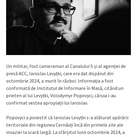
Un militar, fost cameraman al Canalului 5 și al agenției de
presă ACC, Iaroslav Levyțki, care era dat dispărut din
octombrie 2024, a murit în război. Informația a fost
confirmată de Institutul de Informare în Masă, citând un
prieten al lui Levyțki, Volodymyr Popovyci, căruia i-au
confirmat vestea apropiații lui Iaroslav.
Popovyci a povestit că Iaroslav Levyțki s-a alăturat apărării
teritoriale din regiunea Cernăuți încă din primele zile ale
invaziei la scară largă. La sfârșitul lunii octombrie 2024, a