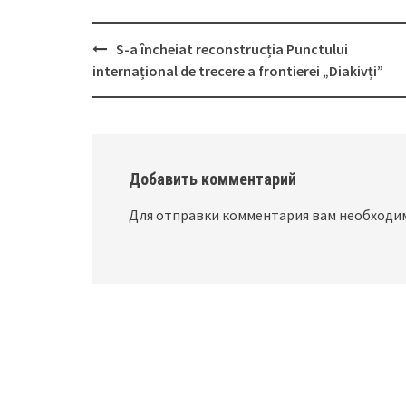
S-a încheiat reconstrucția Punctului
Post
internațional de trecere a frontierei „Diakivți”
navigation
Добавить комментарий
Для отправки комментария вам необход