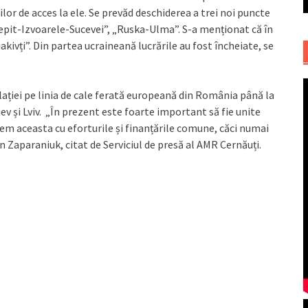
lor de acces la ele. Se prevăd deschiderea a trei noi puncte
Șepit-Izvoarele-Sucevei”, „Ruska-Ulma”. S-a menționat că în
kivți”. Din partea ucraineană lucrările au fost încheiate, se
lației pe linia de cale ferată europeană din România până la
Kiev și Lviv. „În prezent este foarte important să fie unite
acem aceasta cu eforturile și finanțările comune, căci numai
n Zaparaniuk, citat de Serviciul de presă al AMR Cernăuți.