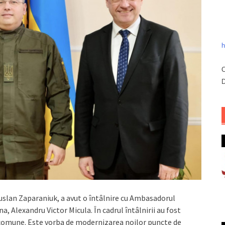
h
C
D
Ruslan Zaparaniuk, a avut o întâlnire cu Ambasadorul
a, Alexandru Victor Micula. În cadrul întâlnirii au fost
comune. Este vorba de modernizarea noilor puncte de