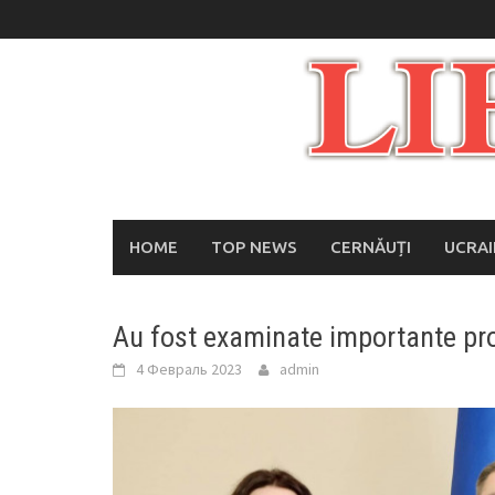
Skip
to
content
HOME
TOP NEWS
CERNĂUȚI
UCRA
Au fost examinate importante pro
4 Февраль 2023
admin