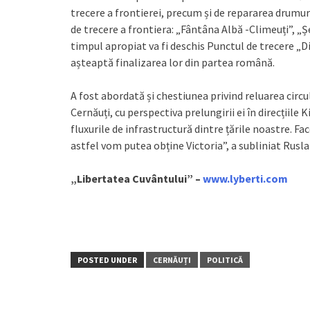
trecere a frontierei, precum și de repararea drumuri
de trecere a frontiera: „Fântâna Albă -Climeuți”, „
timpul apropiat va fi deschis Punctul de trecere „Dia
așteaptă finalizarea lor din partea română.
A fost abordată și chestiunea privind reluarea circu
Cernăuți, cu perspectiva prelungirii ei în direcțiile 
fluxurile de infrastructură dintre țările noastre. F
astfel vom putea obține Victoria”, a subliniat Rusla
„Libertatea Cuvântului” –
www.lyberti.com
POSTED UNDER
CERNĂUȚI
POLITICĂ