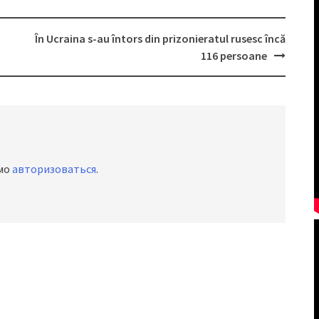
În Ucraina s-au întors din prizonieratul rusesc încă
116 persoane
имо
авторизоваться
.