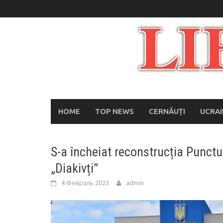
Skip
to
content
HOME
TOP NEWS
CERNĂUȚI
UCRA
S-a încheiat reconstrucția Punctul
„Diakivți”
4 Февраль 2023
admin