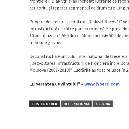
frontierei „Diakivți” s-au încheiat lucrările de rec
teritoriul și reparat segmentul de drum cu o lungim
Punctul de trecere și control „Diakivți-Racovăț” va f
infrastructură de către partea română. Se prevede tr
10 autobuze, a 1.550 de cetățeni, inclusiv 500 de pie
milioane grivne.
Reconstrucția Punctului internațional de trecere a f
„Dezvoltarea infrastructurii de frontieră între U
Moldova (2007-2013)”. Lucrările au fost reluate în 2
„Libertatea Cuvântului” –
www.lyberti.com
POSTED UNDER
INTERNAŢIONAL
UCRAINA