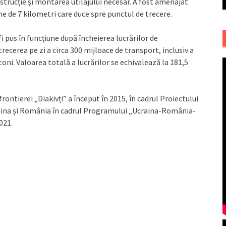
onstrucție și montarea utilajului necesar. A fost amenajat
e de 7 kilometri care duce spre punctul de trecere.
i pus în funcțiune după încheierea lucrărilor de
ecerea pe zi a circa 300 mijloace de transport, inclusiv a
toni. Valoarea totală a lucrărilor se echivalează la 181,5
rontierei „Diakivți” a început în 2015, în cadrul Proiectului
craina și România în cadrul Programului „Ucraina-România-
021.