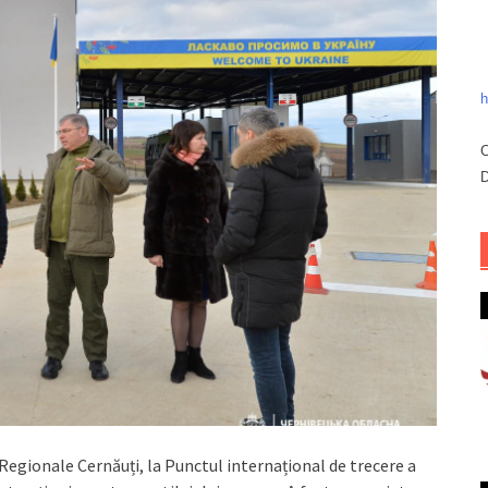
h
C
D
Regionale Cernăuți, la Punctul internațional de trecere a