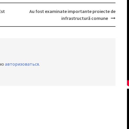
Est
Au fost examinate importante proiecte de
infrastructură comune
имо
авторизоваться
.