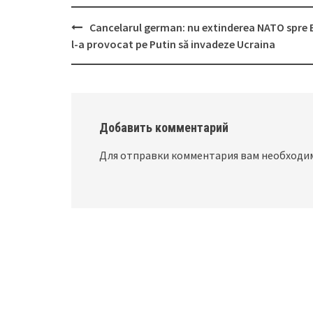
Cancelarul german: nu extinderea NATO spre 
Post
l-a provocat pe Putin să invadeze Ucraina
navigation
Добавить комментарий
Для отправки комментария вам необход