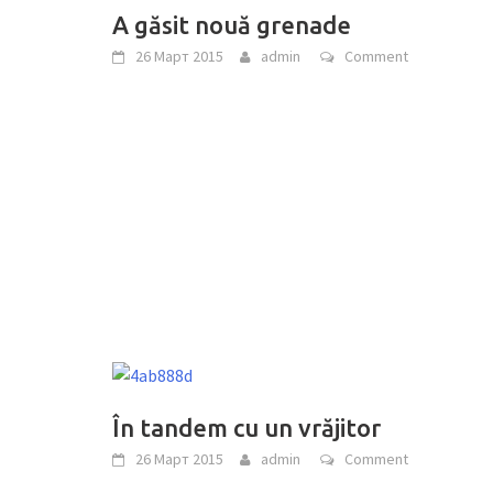
A găsit nouă grenade
26 Март 2015
admin
Comment
În tandem cu un vrăjitor
26 Март 2015
admin
Comment