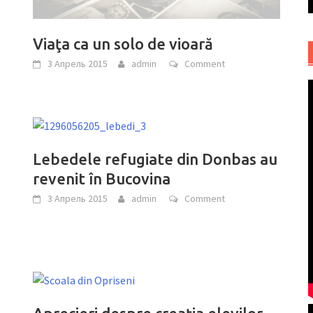
Viaţa ca un solo de vioară
3 Апрель 2015
admin
Comment
Lebedele refugiate din Donbas au
revenit în Bucovina
3 Апрель 2015
admin
Comment