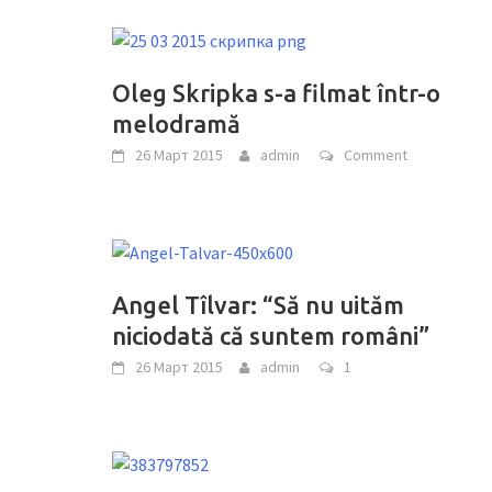
Oleg Skripka s-a filmat într-o
melodramă
26 Март 2015
admin
Comment
Angel Tîlvar: “Să nu uităm
niciodată că suntem români”
26 Март 2015
admin
1