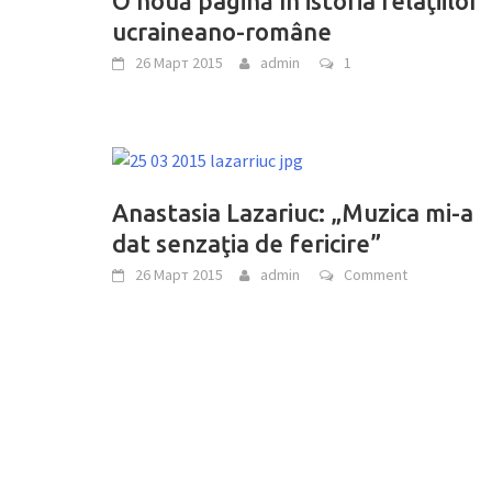
O nouă pagină în istoria relaţiilor
ucraineano-române
26 Март 2015
admin
1
Anastasia Lazariuc: „Muzica mi-a
dat senzaţia de fericire”
26 Март 2015
admin
Comment