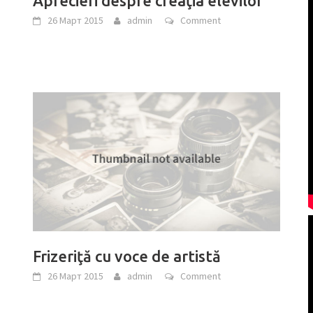
Aprecieri despre creaţia elevilor
26 Март 2015
admin
Comment
Frizeriţă cu voce de artistă
26 Март 2015
admin
Comment