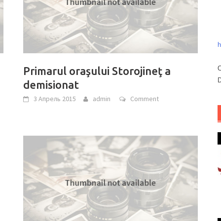
h
Primarul oraşului Storojineţ a
C
D
demisionat
3 Апрель 2015
admin
Comment
n