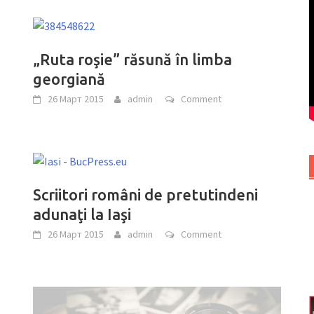
„Ruta roşie” răsună în limba
georgiană
26 Март 2015
admin
Comment
Scriitori români de pretutindeni
adunaţi la Iaşi
26 Март 2015
admin
Comment