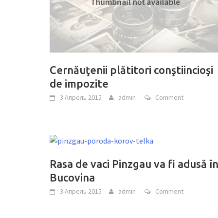
Cernăuţenii plătitori conştiincioşi
de impozite
3 Апрель 2015
admin
Comment
Rasa de vaci Pinzgau va fi adusă î
Bucovina
3 Апрель 2015
admin
Comment