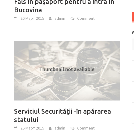
Fals în paşaport pentru a intra în
Bucovina
26 Март 2015
admin
Comment
Serviciul Securităţii -în apărarea
statului
26 Март 2015
admin
Comment