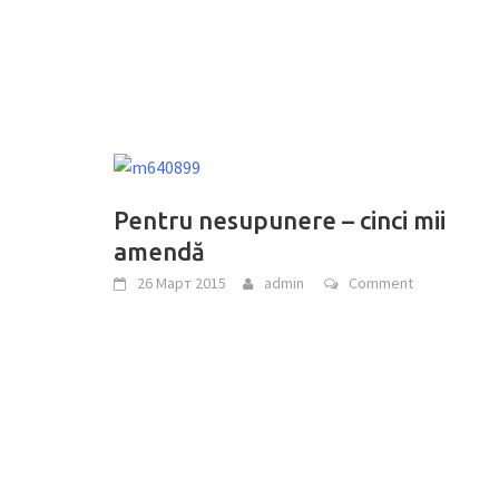
Pentru nesupunere – cinci mii
amendă
26 Март 2015
admin
Comment