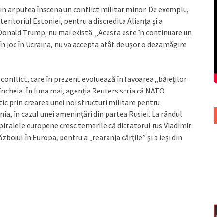
tin ar putea înscena un conflict militar minor. De exemplu,
eritoriul Estoniei, pentru a discredita Alianța și a
Donald Trump, nu mai există. „Acesta este în continuare un
 în joc în Ucraina, nu va accepta atât de ușor o dezamăgire
 conflict, care în prezent evoluează în favoarea „băieților
 încheia. În luna mai, agenția Reuters scria că NATO
ic prin crearea unei noi structuri militare pentru
nia, în cazul unei amenințări din partea Rusiei. La rândul
apitalele europene cresc temerile că dictatorul rus Vladimir
zboiul în Europa, pentru a „rearanja cărțile” și a ieși din