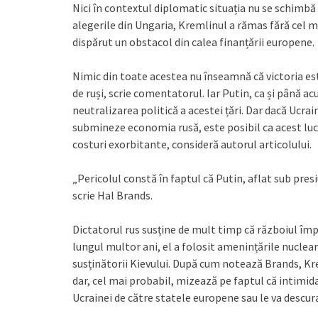
Nici în contextul diplomatic situația nu se schimbă
alegerile din Ungaria, Kremlinul a rămas fără cel m
dispărut un obstacol din calea finanțării europene.
Nimic din toate acestea nu înseamnă că victoria es
de ruși, scrie comentatorul. Iar Putin, ca și până 
neutralizarea politică a acestei țări. Dar dacă Ucrai
submineze economia rusă, este posibil ca acest luc
costuri exorbitante, consideră autorul articolului.
„Pericolul constă în faptul că Putin, aflat sub presi
scrie Hal Brands.
Dictatorul rus susține de mult timp că războiul împ
lungul multor ani, el a folosit amenințările nuclear
susținătorii Kievului. După cum notează Brands, Kr
dar, cel mai probabil, mizează pe faptul că intimida
Ucrainei de către statele europene sau le va descura