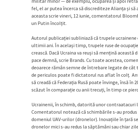
militar minor — de exemplu, ocuparea și apoi retrag
fel, el ar putea încerca să discrediteze Alianța și 
aceasta scrie vineri, 12 iunie, comentatorul Bloom
un Putin încolțit.
Autorul publicației subliniază că trupele ucrainene
ultimii ani. În același timp, trupele ruse de ocupați
crească. Dacă Ucraina va reuși să mențină această d
pace demnă, scrie Brands. Cu toate acestea, comen
deoarece rămân semne de întrebare legate de cât ti
de periculos poate fi dictatorul rus aflat în colț. A
să creadă că Federația Rusă poate învinge, însă în 
scăzut în comparație cu anii trecuți, în timp ce pie
Ucrainenii, în schimb, datorită unor contraatacuri lo
Comentatorul notează că schimbările s-au produs în
domeniul UAV-urilor (dronelor). Inovațiile în țară se
dronelor mici s-au redus la săptămâni sau chiar zile