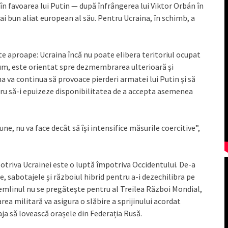
 în favoarea lui Putin — după înfrângerea lui Viktor Orbán în
ai bun aliat european al său. Pentru Ucraina, în schimb, a
te aproape: Ucraina încă nu poate elibera teritoriul ocupat
acum, este orientat spre dezmembrarea ulterioară și
na va continua să provoace pierderi armatei lui Putin și să
ru să-i epuizeze disponibilitatea de a accepta asemenea
une, nu va face decât să își intensifice măsurile coercitive”,
otriva Ucrainei este o luptă împotriva Occidentului. De-a
e, sabotajele și războiul hibrid pentru a-i dezechilibra pe
emlinul nu se pregătește pentru al Treilea Război Mondial,
rea militară va asigura o slăbire a sprijinului acordat
ja să lovească orașele din Federația Rusă.