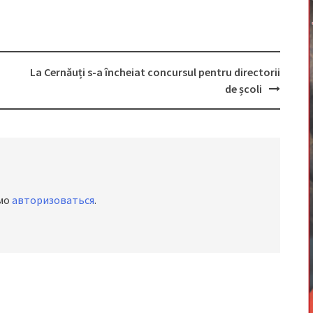
La Cernăuți s-a încheiat concursul pentru directorii
de școli
имо
авторизоваться
.