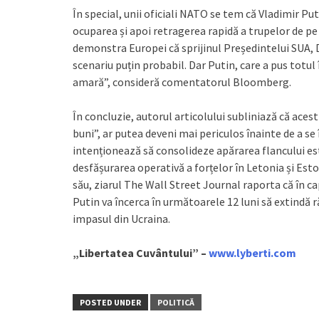
În special, unii oficiali NATO se tem că Vladimir Pu
ocuparea și apoi retragerea rapidă a trupelor de pe t
demonstra Europei că sprijinul Președintelui SUA, 
scenariu puțin probabil. Dar Putin, care a pus totul
amară”, consideră comentatorul Bloomberg.
În concluzie, autorul articolului subliniază că acest
buni”, ar putea deveni mai periculos înainte de a se
intenționează să consolideze apărarea flancului est
desfășurarea operativă a forțelor în Letonia și Esto
său, ziarul The Wall Street Journal raporta că în c
Putin va încerca în următoarele 12 luni să extindă ră
impasul din Ucraina.
„Libertatea Cuvântului” –
www.lyberti.com
POSTED UNDER
POLITICĂ