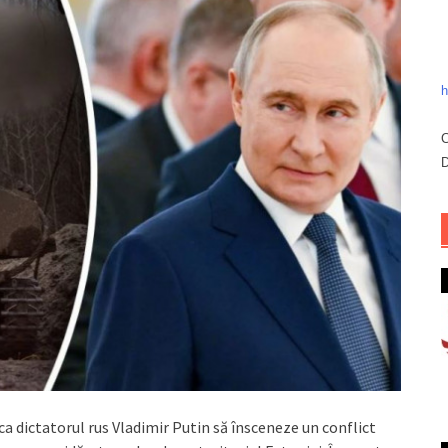
h
C
D
ca dictatorul rus Vladimir Putin să însceneze un conflict