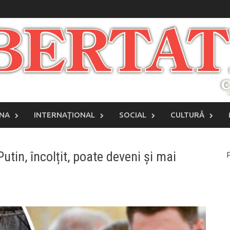
INA
INTERNAŢIONAL
SOCIAL
CULTURĂ
tin, încolțit, poate deveni și mai
P