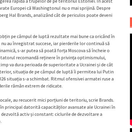
erea rapidă a trupelor de pe teritoriul Estoniei. În acest
să arate Europei că Washingtonul nu o mai sprijină. Despre
berg Hal Brands, analizând cât de periculos poate deveni
 obțin pe câmpul de luptă rezultate mai bune ca oricând în
e nu au înregistrat succese, iar pierderile lor continuă să
inamică, s-ar putea să poată forța Moscova să încheie o
tatorul recomandă reținere în privința optimismului,
mp va dura perioada de superioritate a Ucrainei și de cât
nterior, situația de pe câmpul de luptă îi permitea lui Putin
2026 situația s-a schimbat. Ritmul ofensivei armatei ruse a
rderile rămân extrem de ridicate.
cale, au recucerit mici porțiuni de teritoriu, scrie Brands.
 principal datorită capacităților avansate ale Ucrainei în
 dezvoltă activ și constant: ciclurile de dezvoltare a
.