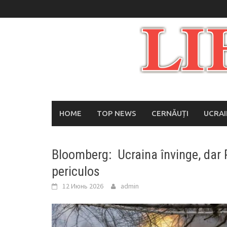
Skip
to
content
HOME
TOP NEWS
CERNĂUȚI
UCRA
Bloomberg: Ucraina învinge, dar Pu
periculos
12 Июнь 2026
admin