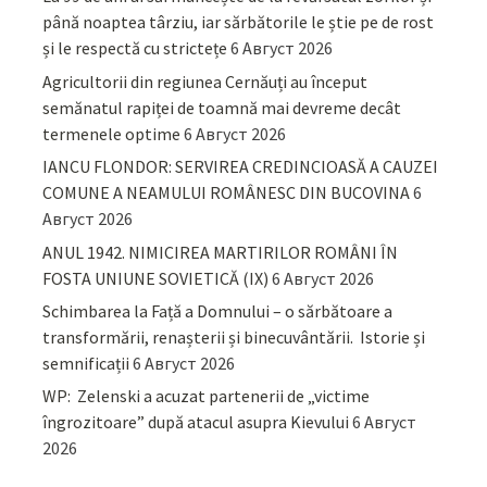
până noaptea târziu, iar sărbătorile le știe pe de rost
și le respectă cu strictețe
6 Август 2026
Agricultorii din regiunea Cernăuți au început
semănatul rapiței de toamnă mai devreme decât
termenele optime
6 Август 2026
IANCU FLONDOR: SERVIREA CREDINCIOASĂ A CAUZEI
COMUNE A NEAMULUI ROMÂNESC DIN BUCOVINA
6
Август 2026
ANUL 1942. NIMICIREA MARTIRILOR ROMÂNI ÎN
FOSTA UNIUNE SOVIETICĂ (IX)
6 Август 2026
Schimbarea la Față a Domnului – o sărbătoare a
transformării, renașterii și binecuvântării. Istorie și
semnificații
6 Август 2026
WP: Zelenski a acuzat partenerii de „victime
îngrozitoare” după atacul asupra Kievului
6 Август
2026