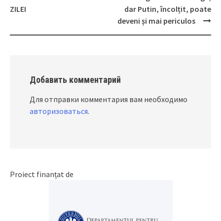
Post
ZILEI
dar Putin, încolțit, poate
navigation
deveni și mai periculos
Добавить комментарий
Для отправки комментария вам необходимо
авторизоваться
.
Proiect finanțat de