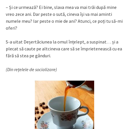
– Și ce urmează? Ei bine, slava mea va mai trăi după mine
vreo zece ani. Dar peste o sută, cineva își va mai aminti
numele meu? Iar peste o mie de ani? Atunci, ce poți tu să-mi
oferi?
S-a uitat Deșertăciunea la omul înțelept, a suspinat… și a
plecat să caute pe altcineva care să se împrietenească cu ea
fără să stea pe gânduri.
(Din rețelele de socializare)