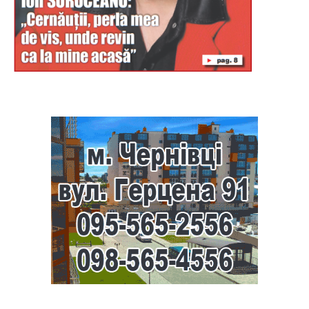
Буковина