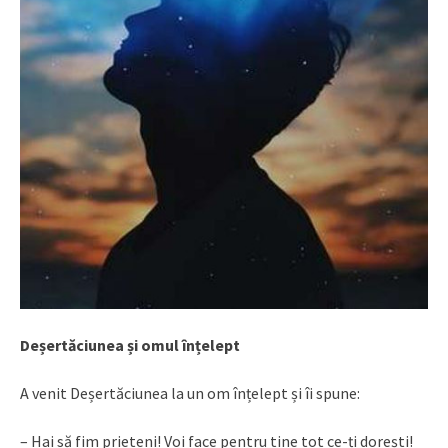
Deșertăciunea și omul înțelept
A venit Deșertăciunea la un om înțelept și îi spune:
– Hai să fim prieteni! Voi face pentru tine tot ce-ți dorești!