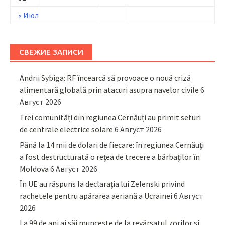
« Июл
СВЕЖИЕ ЗАПИСИ
Andrii Sybiga: RF încearcă să provoace o nouă criză
alimentară globală prin atacuri asupra navelor civile
6
Август 2026
Trei comunități din regiunea Cernăuți au primit seturi
de centrale electrice solare
6 Август 2026
Până la 14 mii de dolari de fiecare: în regiunea Cernăuți
a fost destructurată o rețea de trecere a bărbaților în
Moldova
6 Август 2026
În UE au răspuns la declarația lui Zelenski privind
rachetele pentru apărarea aeriană a Ucrainei
6 Август
2026
La 99 de ani ai săi muncește de la revărsatul zorilor și