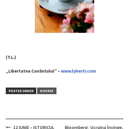
(T.L.)
„Libertatea Cuvântului” –
www.lyberti.com
POSTED UNDER
DIVERSE
12 IUNIE – ISTORICUL
Bloomberg: Ucraina învinge,