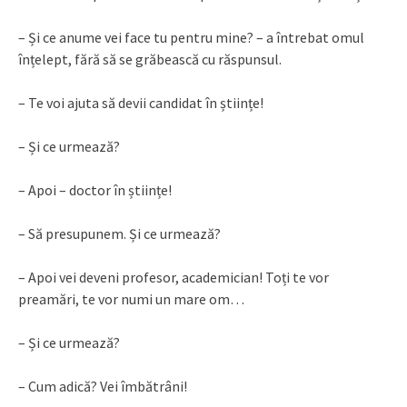
– Și ce anume vei face tu pentru mine? – a întrebat omul
înțelept, fără să se grăbească cu răspunsul.
– Te voi ajuta să devii candidat în științe!
– Și ce urmează?
– Apoi – doctor în științe!
– Să presupunem. Și ce urmează?
– Apoi vei deveni profesor, academician! Toți te vor
preamări, te vor numi un mare om…
– Și ce urmează?
– Cum adică? Vei îmbătrâni!