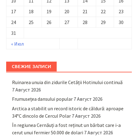
10
11
12
13
14
15
16
17
18
19
20
21
22
23
24
25
26
27
28
29
30
31
« Июл
СВЕЖИЕ ЗАПИСИ
Ruinarea unuia din zidurile Cetății Hotinului continuă
7 Август 2026
Frumusețea dansului popular
7 Август 2026
Arctica a stabilit un record istoric de căldură: aproape
34°C dincolo de Cercul Polar
7 Август 2026
În regiunea Cernăuți a fost reținut un bărbat care i-a
cerut unui fermier 50.000 de dolari
7 Август 2026