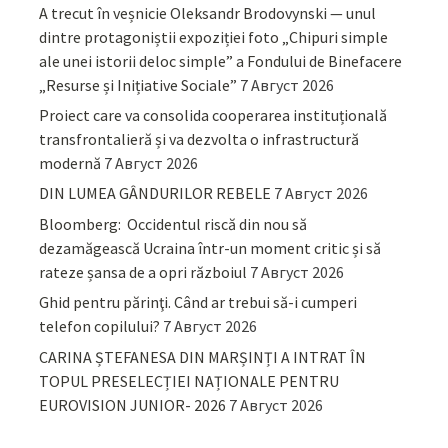
A trecut în veșnicie Oleksandr Brodovynski — unul
dintre protagoniștii expoziției foto „Chipuri simple
ale unei istorii deloc simple” a Fondului de Binefacere
„Resurse și Inițiative Sociale”
7 Август 2026
Proiect care va consolida cooperarea instituțională
transfrontalieră și va dezvolta o infrastructură
modernă
7 Август 2026
DIN LUMEA GÂNDURILOR REBELE
7 Август 2026
Bloomberg: Occidentul riscă din nou să
dezamăgească Ucraina într-un moment critic și să
rateze șansa de a opri războiul
7 Август 2026
Ghid pentru părinţi. Când ar trebui să-i cumperi
telefon copilului?
7 Август 2026
CARINA ȘTEFANESA DIN MARȘINȚI A INTRAT ÎN
TOPUL PRESELECȚIEI NAȚIONALE PENTRU
EUROVISION JUNIOR- 2026
7 Август 2026