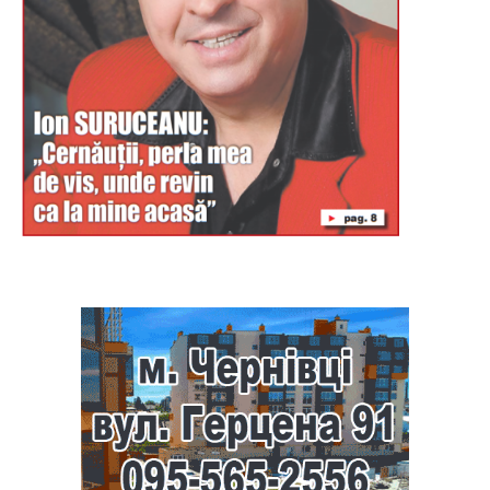
Буковина