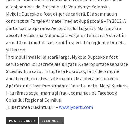
a fost semnat de Președintele Volodymyr Zelenski.
Mykola Dupeșko a fost ofițer de carieră. El a semnat un
contract cu Forțele Armate imediat după școală – în 2013. A
participat la apărarea Aeroportului Lugansk. Mai târziu a
absolvit Academia Națională a Forțelor Terestre. A servit în
armată mai mult de zece ani. În special în regiunile Donețk
și Herson.
În timpul invaziei la scară largă, Mykola Dupeșko a fost
șeful Serviciilor secrete ale brigăzii 25 aeropurtate separate
Siceslav. El a căzut în lupte la Pokrovsk, la 12 decembrie
anul trecut, cu câteva zile înainte de a pleca în concediu.
Apărătorul a fost înmormântat în satul natal Malyi Kuciuriv.
I-au rămas soția, mama și frații, comunică pe Facebook
Consiliul Regional Cernăuți.
„Libertatea Cuvântului” –
www.lyberti.com
POSTED UNDER
EVENIMENT