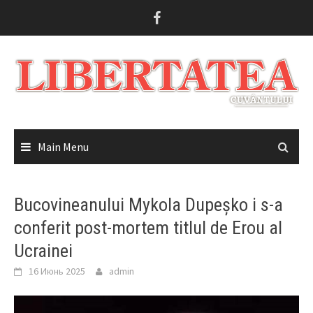
Skip
to
content
Main Menu
Bucovineanului Mykola Dupeșko i s-a
conferit post-mortem titlul de Erou al
Ucrainei
16 Июнь 2025
admin