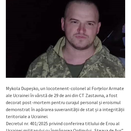
Mykola Dupeșko, un locotenent-colonel al Forțelor Armate
ale Ucrainei în vârstă de 29 de ani din CT Zastavna, a fost
decorat post-mortem pentru curajul personal și eroismul
demonstrat în apărarea suveranității de stat și a integrității
teritoriale a Ucrainei.
Decretul nr. 401/2025 privind conferirea titlului de Erou al
Ucrainei militarului cu înmânarea Ordinului „Steaua de Aur”