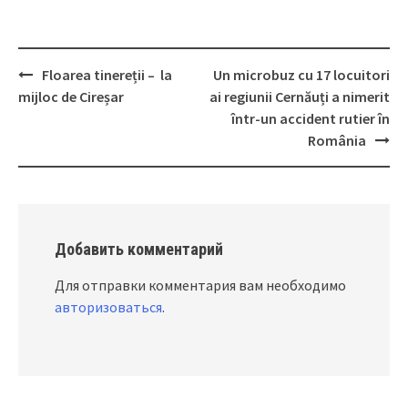
Floarea tinereții – la
Un microbuz cu 17 locuitori
Post
mijloc de Cireșar
ai regiunii Cernăuți a nimerit
navigation
într-un accident rutier în
România
Добавить комментарий
Для отправки комментария вам необходимо
авторизоваться
.