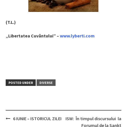
(T.L.)
„Libertatea Cuvântului” –
www.lyberti.com
POSTED UNDER
DIVERSE
6 IUNIE – ISTORICUL ZILEI
ISW: În timpul discursului la
Post
Forumul de la Sankt