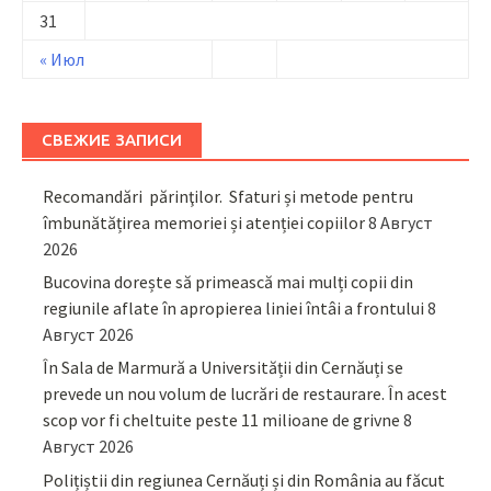
31
« Июл
СВЕЖИЕ ЗАПИСИ
Recomandări părinţilor. Sfaturi și metode pentru
îmbunătățirea memoriei și atenției copiilor
8 Август
2026
Bucovina dorește să primească mai mulți copii din
regiunile aflate în apropierea liniei întâi a frontului
8
Август 2026
În Sala de Marmură a Universității din Cernăuți se
prevede un nou volum de lucrări de restaurare. În acest
scop vor fi cheltuite peste 11 milioane de grivne
8
Август 2026
Polițiștii din regiunea Cernăuți și din România au făcut