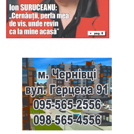
Буковина