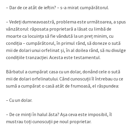
– Dar de ce atât de ieftin? – s-a mirat cumpărătorul.
– Vedeți dumneavoastră, problema este următoarea, a spus
vânzătorul: răposata proprietară a lăsat cu limbă de
moarte ca locuința să fie vândută la un preț minim, cu
condiția – cumpărătorul, în primul rând, să doneze o sută
mii de dolari unui orfelinat și, în al doilea rând, să nu divulge
condițiile tranzacției. Acesta este testamentul.
Bărbatul a cumpărat casa cu un dolar, donând cele o sută
mii de dolari orfelinatului. Când cunoscuții îl întrebau cu ce
sumă a cumpărat o casă atât de frumoasă, el răspundea:
– Cu un dolar.
– De ce minți în halul ăsta? Așa ceva este imposibil, îl
mustrau toți cunoscuții pe noul proprietar.