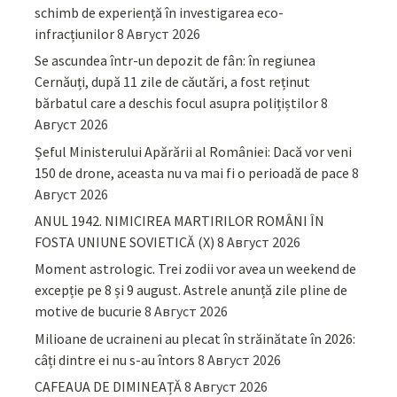
schimb de experiență în investigarea eco-
infracțiunilor
8 Август 2026
Se ascundea într-un depozit de fân: în regiunea
Cernăuți, după 11 zile de căutări, a fost reținut
bărbatul care a deschis focul asupra polițiștilor
8
Август 2026
Șeful Ministerului Apărării al României: Dacă vor veni
150 de drone, aceasta nu va mai fi o perioadă de pace
8
Август 2026
ANUL 1942. NIMICIREA MARTIRILOR ROMÂNI ÎN
FOSTA UNIUNE SOVIETICĂ (X)
8 Август 2026
Moment astrologic. Trei zodii vor avea un weekend de
excepție pe 8 și 9 august. Astrele anunță zile pline de
motive de bucurie
8 Август 2026
Milioane de ucraineni au plecat în străinătate în 2026:
câți dintre ei nu s-au întors
8 Август 2026
CAFEAUA DE DIMINEAȚĂ
8 Август 2026