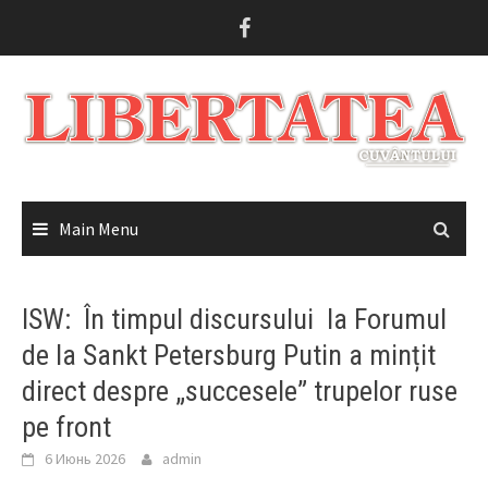
Skip
to
content
Main Menu
ISW: În timpul discursului la Forumul
de la Sankt Petersburg Putin a mințit
direct despre „succesele” trupelor ruse
pe front
6 Июнь 2026
admin