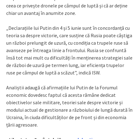
ceea ce privește dronele pe câmpul de luptă și că ar deține
chiar un avantaj în anumite zone.
„Declarațiile lui Putin din 4 și 5 iunie sunt în concordanță cu
teoria sa despre victorie, care susține că Rusia poate câștiga
un război prelungit de uzură, cu condiția ca trupele ruse să
avanseze pe întreaga linie a frontului. Rusia se confruntă
însă tot mai mult cu dificultăți în menținerea strategiei sale
de război de uzură pe termen lung, iar eficiența trupelor
ruse pe câmpul de luptă a scăzut”, indică ISW.
Analiștii adaugă că afirmațiile lui Putin de la Forumul
economic dovedesc faptul că acesta rămâne dedicat
obiectivelor sale militare, teoriei sale despre victorie și
modului actual de gestionare a războiului de lungă durată în
Ucraina, în ciuda dificultăților de pe front și din economia
țării agresoare.