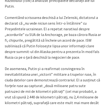
Războiului (ISW) a analizat principalele declarații ale lui
Putin.
Comentând scrisoarea deschisă a lui Zelenski, dictatorul a
declarat că „nu vede niciun sens într-o întâlnire” cu
Președintele ucrainean. El a repetat narativul despre
„acordurile” cu SUA de la Anchorage, pe baza cărora Rusia ar
fi, chipurile, pregătită să încheie un acord de pace. ISW
subliniază că Putin folosește lipsa unor informații clare
despre summit-ul din Alaska pentru a prezenta în mod fals
Rusia ca pe o țară deschisă la negocieri de pace.
De asemenea, Putin și-a reafirmat convingerea în
inevitabilitatea unei „victorii” militare a trupelor ruse, în
ciuda datelor care demonstrează contrariul. El a susținut că
forțele ruse au capturat „două milioane patru sute
patruzeci de mii de kilometri pătrați” (cel mai probabil, a
vrut să spună 2.440 de kilometri pătrați, nu 2,4 milioane de
kilometri pătrați, suprafață care este mult mai mare decât