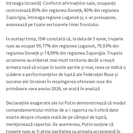
întreaga Ucraină). Conform afirmațiilor sale, ocupanții
controlează 85% din regiunea Donețk, 80% din regiunea
Zaporijjia, întreaga regiune Lugansk și, s-ar presupune,
avansează pe toate sectoarele liniei frontului.
În același timp, ISW constată că, la data de 5 iunie, trupele
ruse au ocupat 99,77% din regiunea Lugansk, 79,93% din
regiunea Donețk și 74,99% din regiunea Zaporijjia. Trupele
ucrainene au eliberat mai mult teritoriu decât a reușit
armata rusă să ocupe în lunile aprilie și mai, ceea ce indică o
scădere a performanțelor de luptă ale Federației Ruse și
succese ale Ucrainei în respingerea ofensivei ruse din
primăvara-vara anului 2026, se arată în analiză.
Declarațiile exagerate ale lui Putin demonstrează că modul
comandamentului militar de a-l raporta nu îi oferă date
exacte despre situația reală de pe câmpul de luptă,
menționează raportul. De asemenea, Putin susține că
trupele ruse ar fi atins paritatea cu armata ucraineană în