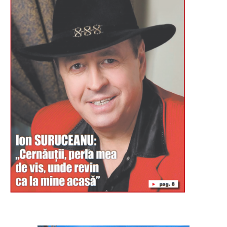
Буковина