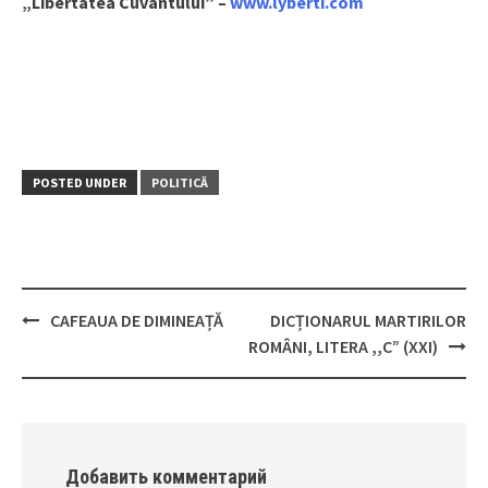
„Libertatea Cuvântului” –
www.lyberti.com
POSTED UNDER
POLITICĂ
CAFEAUA DE DIMINEAȚĂ
DICȚIONARUL MARTIRILOR
Post
ROMÂNI, LITERA ,,C” (XXI)
navigation
Добавить комментарий