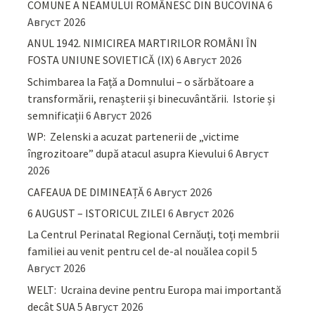
COMUNE A NEAMULUI ROMÂNESC DIN BUCOVINA
6
Август 2026
ANUL 1942. NIMICIREA MARTIRILOR ROMÂNI ÎN
FOSTA UNIUNE SOVIETICĂ (IX)
6 Август 2026
Schimbarea la Față a Domnului – o sărbătoare a
transformării, renașterii și binecuvântării. Istorie și
semnificații
6 Август 2026
WP: Zelenski a acuzat partenerii de „victime
îngrozitoare” după atacul asupra Kievului
6 Август
2026
CAFEAUA DE DIMINEAȚĂ
6 Август 2026
6 AUGUST – ISTORICUL ZILEI
6 Август 2026
La Centrul Perinatal Regional Cernăuți, toți membrii
familiei au venit pentru cel de-al nouălea copil
5
Август 2026
WELT: Ucraina devine pentru Europa mai importantă
decât SUA
5 Август 2026