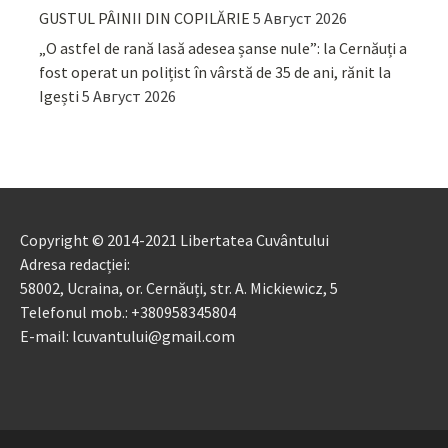
GUSTUL PÂINII DIN COPILĂRIE
5 Август 2026
„O astfel de rană lasă adesea șanse nule”: la Cernăuți a
fost operat un polițist în vârstă de 35 de ani, rănit la
Igești
5 Август 2026
Copyright © 2014-2021 Libertatea Cuvântului
Adresa redacției:
58002, Ucraina, or. Cernăuți, str. A. Mickiewicz, 5
Telefonul mob.: +380958345804
E-mail: lcuvantului@gmail.com