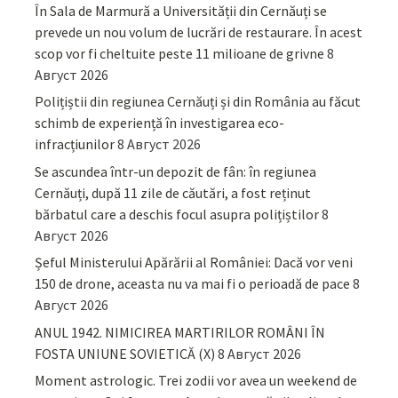
În Sala de Marmură a Universității din Cernăuți se
prevede un nou volum de lucrări de restaurare. În acest
scop vor fi cheltuite peste 11 milioane de grivne
8
Август 2026
Polițiștii din regiunea Cernăuți și din România au făcut
schimb de experiență în investigarea eco-
infracțiunilor
8 Август 2026
Se ascundea într-un depozit de fân: în regiunea
Cernăuți, după 11 zile de căutări, a fost reținut
bărbatul care a deschis focul asupra polițiștilor
8
Август 2026
Șeful Ministerului Apărării al României: Dacă vor veni
150 de drone, aceasta nu va mai fi o perioadă de pace
8
Август 2026
ANUL 1942. NIMICIREA MARTIRILOR ROMÂNI ÎN
FOSTA UNIUNE SOVIETICĂ (X)
8 Август 2026
Moment astrologic. Trei zodii vor avea un weekend de