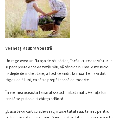
Vegheați asupra voastră
Un rege avea un fiu așa de răutăcios, încât, cu toate sfaturile
și pedepsele date de tatăl său, văzând că nu mai este nicio
nădejde de îndreptare, a fost osândit la moarte. I s-a dat
răgaz de 3 luni, ca să se pregătească de moarte.
În vremea aceasta tânărul s-a schimbat mult. Pe fața lui
tristă se putea citi căința adâncă.
„Dacă te-ai căit cu adevărat, îi zise tatăl său, te iert pentru
totdeauna, dar cu o singură îndatorire. Iat-o: Ia cupa aceasta