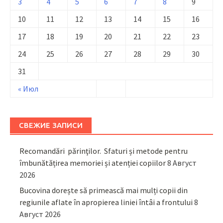
3
4
5
6
7
8
9
10
11
12
13
14
15
16
17
18
19
20
21
22
23
24
25
26
27
28
29
30
31
« Июл
СВЕЖИЕ ЗАПИСИ
Recomandări părinţilor. Sfaturi și metode pentru
îmbunătățirea memoriei și atenției copiilor
8 Август
2026
Bucovina dorește să primească mai mulți copii din
regiunile aflate în apropierea liniei întâi a frontului
8
Август 2026