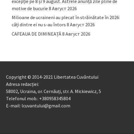
excepție pe 8 și 9 august. Astrele anunță zile pline de
motive de bucurie
8 Август 2026
Milioane de ucraineni au plecat în străinătate în 2026:
câți dintre ei nu s-au întors
8 Август 2026
CAFEAUA DE DIMINEAȚĂ
8 Август 2026
Copyright © 2014-2021 Libertatea Cuvântului
Adresa redacției:
58002, Ucraina, or. Cernăuți, str. A. Mickiewicz, 5
Telefonul mob.: +380958345804
E-mail: lcuvantului@gmail.com