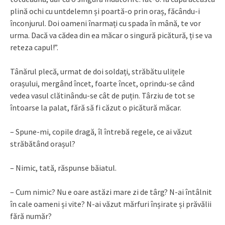
plină ochi cu untdelemn și poartă-o prin oraș, făcându-i
înconjurul. Doi oameni înarmați cu spada în mână, te vor
urma. Dacă va cădea din ea măcar o singură picătură, ți se va
reteza capul!”.
Tânărul plecă, urmat de doi soldați, străbătu ulițele
orașului, mergând încet, foarte încet, oprindu-se când
vedea vasul clătinându-se cât de puțin. Târziu de tot se
întoarse la palat, fără să fi căzut o picătură măcar.
– Spune-mi, copile dragă, îl întrebă regele, ce ai văzut
străbătând orașul?
– Nimic, tată, răspunse băiatul.
– Cum nimic? Nu e oare astăzi mare zi de târg? N-ai întâlnit
în cale oameni și vite? N-ai văzut mărfuri înșirate și prăvălii
fără număr?