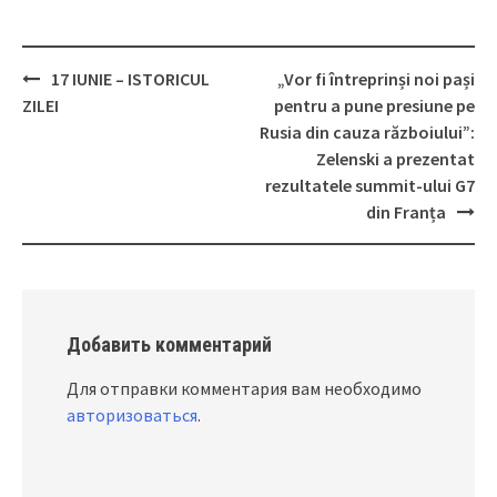
17 IUNIE – ISTORICUL
„Vor fi întreprinși noi pași
Post
ZILEI
pentru a pune presiune pe
navigation
Rusia din cauza războiului”:
Zelenski a prezentat
rezultatele summit-ului G7
din Franța
Добавить комментарий
Для отправки комментария вам необходимо
авторизоваться
.