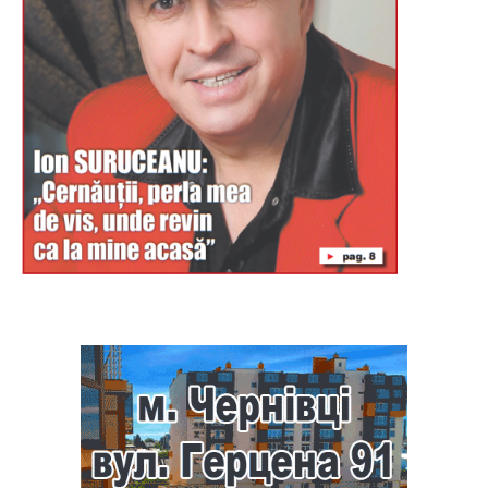
Буковина