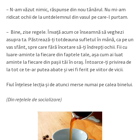
– N-am văzut nimic, răspunse din nou tânărul. Nu mi-am
ridicat ochii de la untdelemnul din vasul pe care-l purtam.
– Bine, zise regele. Învață acum ce înseamnă să veghezi
asupra ta. Păstrează-ți totdeauna sufletul în mână, ca pe un
vas sfânt, spre care fără încetare să-ți îndrepți ochii. Fii cu
luare-aminte la fiecare din faptele tale, așa cum ai luat
aminte la fiecare din pașii tăi în oraș. Întoarce-ți privirea de
la tot ce te-ar putea abate și vei fi ferit pe viitor de vicii.
Fiul înțelese lecția și de atunci merse numai pe calea binelui.
(Din rețelele de socializare)