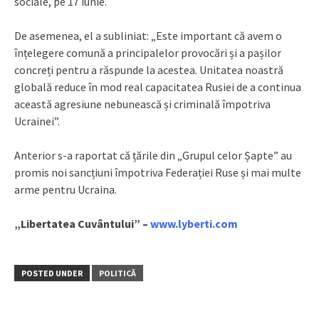
sociale, pe 17 iunie.
De asemenea, el a subliniat: „Este important că avem o
înțelegere comună a principalelor provocări și a pașilor
concreți pentru a răspunde la acestea. Unitatea noastră
globală reduce în mod real capacitatea Rusiei de a continua
această agresiune nebunească și criminală împotriva
Ucrainei”.
Anterior s-a raportat că țările din „Grupul celor Șapte” au
promis noi sancțiuni împotriva Federației Ruse și mai multe
arme pentru Ucraina.
„Libertatea Cuvântului” –
www.lyberti.com
POSTED UNDER
POLITICĂ