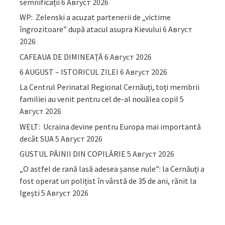
semnificații
6 Август 2026
WP: Zelenski a acuzat partenerii de „victime
îngrozitoare” după atacul asupra Kievului
6 Август
2026
CAFEAUA DE DIMINEAȚĂ
6 Август 2026
6 AUGUST – ISTORICUL ZILEI
6 Август 2026
La Centrul Perinatal Regional Cernăuți, toți membrii
familiei au venit pentru cel de-al nouălea copil
5
Август 2026
WELT: Ucraina devine pentru Europa mai importantă
decât SUA
5 Август 2026
GUSTUL PÂINII DIN COPILĂRIE
5 Август 2026
„O astfel de rană lasă adesea șanse nule”: la Cernăuți a
fost operat un polițist în vârstă de 35 de ani, rănit la
Igești
5 Август 2026