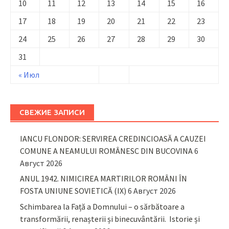
10
11
12
13
14
15
16
17
18
19
20
21
22
23
24
25
26
27
28
29
30
31
« Июл
СВЕЖИЕ ЗАПИСИ
IANCU FLONDOR: SERVIREA CREDINCIOASĂ A CAUZEI
COMUNE A NEAMULUI ROMÂNESC DIN BUCOVINA
6
Август 2026
ANUL 1942. NIMICIREA MARTIRILOR ROMÂNI ÎN
FOSTA UNIUNE SOVIETICĂ (IX)
6 Август 2026
Schimbarea la Față a Domnului – o sărbătoare a
transformării, renașterii și binecuvântării. Istorie și