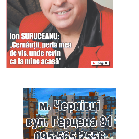
Буковина