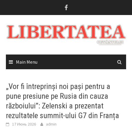
Skip
to
content
Main Menu
„Vor fi întreprinși noi pași pentru a
pune presiune pe Rusia din cauza
războiului”: Zelenski a prezentat
rezultatele summit-ului G7 din Franța
17 Июнь 2026
admin