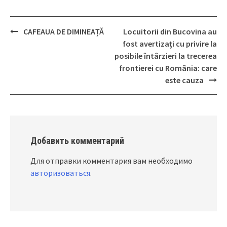
CAFEAUA DE DIMINEAȚĂ
Locuitorii din Bucovina au
Post
fost avertizați cu privire la
navigation
posibile întârzieri la trecerea
frontierei cu România: care
este cauza
Добавить комментарий
Для отправки комментария вам необходимо
авторизоваться
.